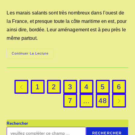
la
category:
de
publication :
la
Les marais salants sont très nombreux dans l’ouest de
publication :
la France, et presque toute la côte maritime en est, pour
ainsi dire, bordée. Leur aménagement est à peu près le
même partout.
MARAIS
Continuer La Lecture
SALANTS
ET
PALUDIERS
EN
1850
1
2
3
4
5
6
Go to the previous page
7
…
48
Aller à l
Rechercher
RECHERCHER