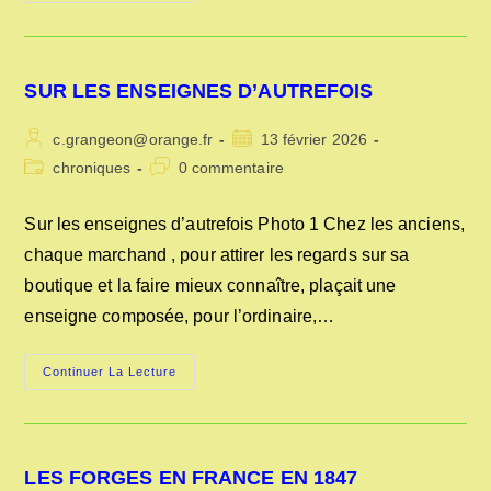
GERING,PREMIER
IMPRIMEUR
EN
FRANCE
SUR LES ENSEIGNES D’AUTREFOIS
Auteur/autrice
Publication
c.grangeon@orange.fr
13 février 2026
de
publiée :
Post
Commentaires
chroniques
0 commentaire
la
category:
de
publication :
la
Sur les enseignes d’autrefois Photo 1 Chez les anciens,
publication :
chaque marchand , pour attirer les regards sur sa
boutique et la faire mieux connaître, plaçait une
enseigne composée, pour l’ordinaire,…
SUR
Continuer La Lecture
LES
ENSEIGNES
D’AUTREFOIS
LES FORGES EN FRANCE EN 1847