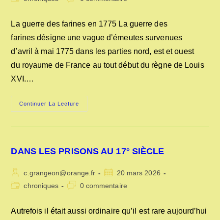
la
category:
de
publication :
la
La guerre des farines en 1775 La guerre des
publication :
farines désigne une vague d’émeutes survenues
d’avril à mai 1775 dans les parties nord, est et ouest
du royaume de France au tout début du règne de Louis
XVI.…
LA
Continuer La Lecture
GUERRE
DES
FARINES
EN
1775
DANS LES PRISONS AU 17° SIÈCLE
Auteur/autrice
Publication
c.grangeon@orange.fr
20 mars 2026
de
publiée :
Post
Commentaires
chroniques
0 commentaire
la
category:
de
publication :
la
Autrefois il était aussi ordinaire qu’il est rare aujourd’hui
publication :