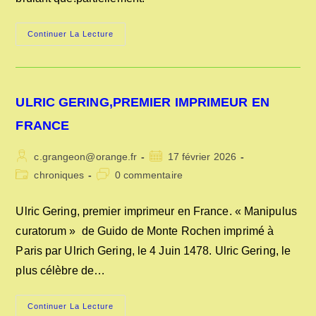
COMMENT
Continuer La Lecture
FABRIQUAIT-
ON
DU
CHARBON
DE
BOIS
ULRIC GERING,PREMIER IMPRIMEUR EN
EN
1845
?
FRANCE
Auteur/autrice
Publication
c.grangeon@orange.fr
17 février 2026
de
publiée :
Post
Commentaires
chroniques
0 commentaire
la
category:
de
publication :
la
Ulric Gering, premier imprimeur en France. « Manipulus
publication :
curatorum » de Guido de Monte Rochen imprimé à
Paris par Ulrich Gering, le 4 Juin 1478. Ulric Gering, le
plus célèbre de…
ULRIC
Continuer La Lecture