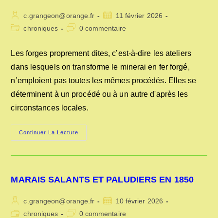
Auteur/autrice
Publication
c.grangeon@orange.fr
11 février 2026
de
publiée :
Post
Commentaires
chroniques
0 commentaire
la
category:
de
publication :
la
Les forges proprement dites, c’est-à-dire les ateliers
publication :
dans lesquels on transforme le minerai en fer forgé,
n’emploient pas toutes les mêmes procédés. Elles se
déterminent à un procédé ou à un autre d'après les
circonstances locales.
LES
Continuer La Lecture
FORGES
EN
FRANCE
EN
1847
MARAIS SALANTS ET PALUDIERS EN 1850
Auteur/autrice
Publication
c.grangeon@orange.fr
10 février 2026
de
publiée :
Post
Commentaires
chroniques
0 commentaire