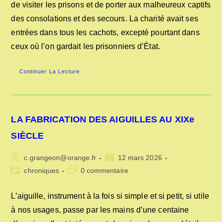
de visiter les prisons et de porter aux malheureux captifs
des consolations et des secours. La charité avait ses
entrées dans tous les cachots, excepté pourtant dans
ceux où l’on gardait les prisonniers d’État.
DANS
Continuer La Lecture
LES
PRISONS
AU
17°
SIÈCLE
LA FABRICATION DES AIGUILLES AU XIXe
SIÈCLE
Auteur/autrice
Publication
c.grangeon@orange.fr
12 mars 2026
de
publiée :
Post
Commentaires
chroniques
0 commentaire
la
category:
de
publication :
la
L’aiguille, instrument à la fois si simple et si petit, si utile
publication :
à nos usages, passe par les mains d’une centaine