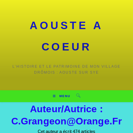
Skip
to
content
AOUSTE A
COEUR
L’HISTOIRE ET LE PATRIMOINE DE MON VILLAGE
DRÔMOIS : AOUSTE SUR SYE
MENU
Auteur/autrice :
C.grangeon@orange.fr
Cet auteur a écrit 474 articles