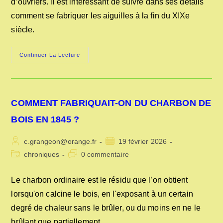
d’ouvriers. Il est intéressant de suivre dans ses détails
comment se fabriquer les aiguilles à la fin du XIXe
siècle.
LA
Continuer La Lecture
FABRICATION
DES
AIGUILLES
AU
XIXe
SIÈCLE
COMMENT FABRIQUAIT-ON DU CHARBON DE
BOIS EN 1845 ?
Auteur/autrice
Publication
c.grangeon@orange.fr
19 février 2026
de
publiée :
Post
Commentaires
chroniques
0 commentaire
la
category:
de
publication :
la
Le charbon ordinaire est le résidu que l’on obtient
publication :
lorsqu'on calcine le bois, en l'exposant à un certain
degré de chaleur sans le brûler, ou du moins en ne le
brûlant que.partiellement.