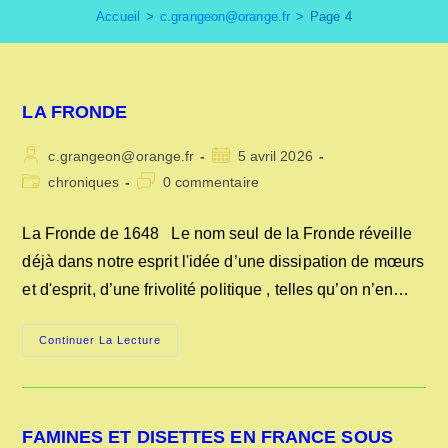
Accueil
>
c.grangeon@orange.fr
>
Page 4
LA FRONDE
Auteur/autrice
Publication
c.grangeon@orange.fr
5 avril 2026
de
publiée :
Post
Commentaires
chroniques
0 commentaire
la
category:
de
publication :
la
La Fronde de 1648 Le nom seul de la Fronde réveille
publication :
déjà dans notre esprit l'idée d’une dissipation de mœurs
et d'esprit, d’une frivolité politique , telles qu’on n’en…
LA
Continuer La Lecture
FRONDE
FAMINES ET DISETTES EN FRANCE SOUS