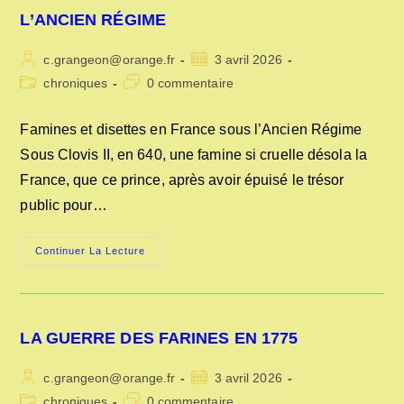
L’ANCIEN RÉGIME
Auteur/autrice
Publication
c.grangeon@orange.fr
3 avril 2026
de
publiée :
Post
Commentaires
chroniques
0 commentaire
la
category:
de
publication :
la
Famines et disettes en France sous l’Ancien Régime
publication :
Sous Clovis II, en 640, une famine si cruelle désola la
France, que ce prince, après avoir épuisé le trésor
public pour…
FAMINES
Continuer La Lecture
ET
DISETTES
EN
FRANCE
SOUS
L’ANCIEN
LA GUERRE DES FARINES EN 1775
RÉGIME
Auteur/autrice
Publication
c.grangeon@orange.fr
3 avril 2026
de
publiée :
Post
Commentaires
chroniques
0 commentaire