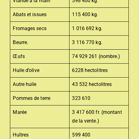
Viande à la main
598 400 kg.
Abats et issues
115 400 kg.
Fromages secs
1 016 692 kg.
Beurre.
3 116 770 kg.
Œufs
74 929 261 (nombre.)
Huile d’olive
6228 hectolitres
Autre huile
43 532 hectolitres
Pommes de terre
323 610
Marée
3 417 600 fr. (montant
de la vente.)
Huîtres
599 400