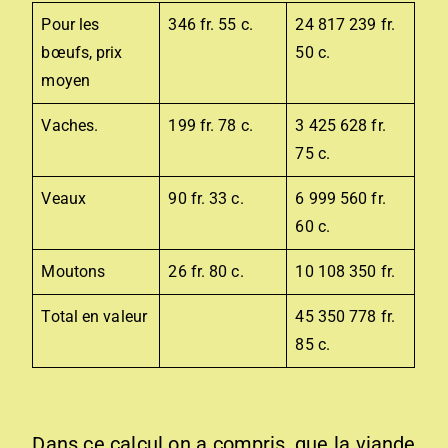
Pour les
346 fr. 55 c.
24 817 239 fr.
bœufs, prix
50 c.
moyen
Vaches.
199 fr. 78 c.
3 425 628 fr.
75 c.
Veaux
90 fr. 33 c.
6 999 560 fr.
60 c.
Moutons
26 fr. 80 c.
10 108 350 fr.
Total en valeur
45 350 778 fr.
85 c.
Dans ce calcul on a compris, que la viande