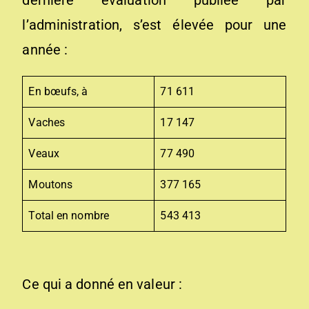
l’administration, s’est élevée pour une
année :
En bœufs, à
71 611
Vaches
17 147
Veaux
77 490
Moutons
377 165
Total en nombre
543 413
Ce qui a donné en valeur :