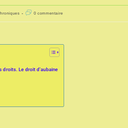
chroniques
0 commentaire
s droits. Le droit d’aubaine