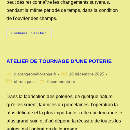
peut désirer connaître les changements survenus,
pendant la même période de temps, dans la condition
de l'ouvrier des champs.
CONDITIONS
Continuer La Lecture
DE
L’OUVRIER
AGRICOLE
EN
1883
ATELIER DE TOURNAGE D’UNE POTERIE
Auteur/autrice
Publication
c.grangeon@orange.fr
10 décembre 2025
de
publiée :
Post
Commentaires
chroniques
0 commentaire
la
category:
de
publication :
la
Dans la fabrication des poteries, de quelque nature
publication :
qu'elles soient, faïences ou porcelaines, l'opération la
plus délicate et la plus importante, celle qui demande le
plus grand soin et d'où dépend la réussite de toutes les
autres, est l'opération du tournage.