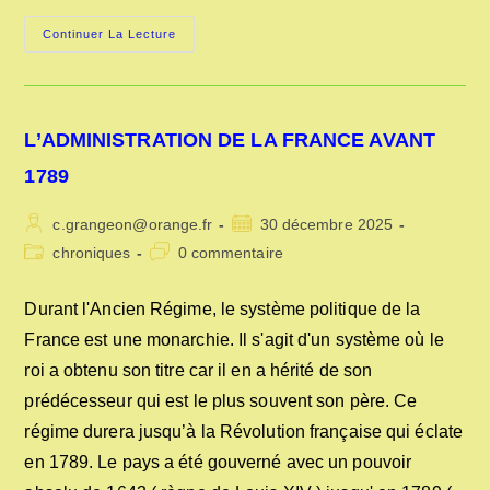
LA
Continuer La Lecture
RÉVOLUTION
AGRICOLE
AU
XIXe
SIÈCLE
L’ADMINISTRATION DE LA FRANCE AVANT
1789
Auteur/autrice
Publication
c.grangeon@orange.fr
30 décembre 2025
de
publiée :
Post
Commentaires
chroniques
0 commentaire
la
category:
de
publication :
la
Durant l'Ancien Régime, le système politique de la
publication :
France est une monarchie. Il s'agit d'un système où le
roi a obtenu son titre car il en a hérité de son
prédécesseur qui est le plus souvent son père. Ce
régime durera jusqu’à la Révolution française qui éclate
en 1789. Le pays a été gouverné avec un pouvoir