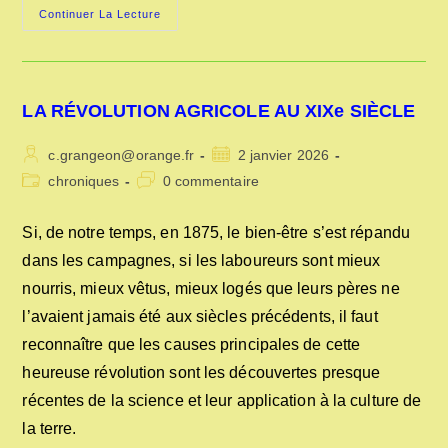
LES
Continuer La Lecture
JUGES
ET
LA
JUSTICE
DANS
L’ANCIENNE
LA RÉVOLUTION AGRICOLE AU XIXe SIÈCLE
FRANCE
Auteur/autrice
Publication
c.grangeon@orange.fr
2 janvier 2026
de
publiée :
Post
Commentaires
chroniques
0 commentaire
la
category:
de
publication :
la
Si, de notre temps, en 1875, le bien-être s’est répandu
publication :
dans les campagnes, si les laboureurs sont mieux
nourris, mieux vêtus, mieux logés que leurs pères ne
l’avaient jamais été aux siècles précédents, il faut
reconnaître que les causes principales de cette
heureuse révolution sont les découvertes presque
récentes de la science et leur application à la culture de
la terre.