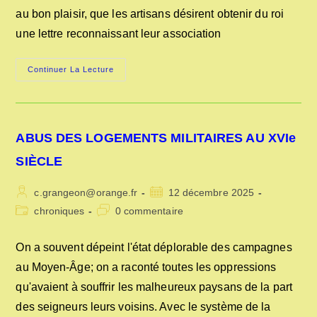
au bon plaisir, que les artisans désirent obtenir du roi
une lettre reconnaissant leur association
DES
Continuer La Lecture
MÉTIERS
D’AVANT
1789
ABUS DES LOGEMENTS MILITAIRES AU XVIe
SIÈCLE
Auteur/autrice
Publication
c.grangeon@orange.fr
12 décembre 2025
de
publiée :
Post
Commentaires
chroniques
0 commentaire
la
category:
de
publication :
la
On a souvent dépeint l'état déplorable des campagnes
publication :
au Moyen-Âge; on a raconté toutes les oppressions
qu'avaient à souffrir les malheureux paysans de la part
des seigneurs leurs voisins. Avec le système de la