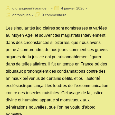
Auteur/autrice
Publication
c.grangeon@orange.fr
4 janvier 2026
de
publiée :
Post
Commentaires
chroniques
0 commentaire
la
category:
de
publication :
la
Les singularités judiciaires sont nombreuses et variées
publication :
au Moyen Âge, et souvent tes magistrats interviennent
dans des circonstances si bizarres, que nous avons
peine à comprendre, de nos jours, comment ces graves
organes de la justice ont pu raisonnablement figurer
dans de telles affaires. Il fut un temps en France où des
tribunaux prononçaient des condamnations contre des
animaux prévenus de certains délits, et où l’autorité
ecclésiastique lançait les foudres de l’excommunication
contre des insectes nuisibles. Cet usage de la justice
divine et humaine apparue si monstrueux aux
générations nouvelles, que l’on ne voulu d’abord
admettre