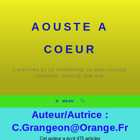
Skip
to
content
AOUSTE A
COEUR
L’HISTOIRE ET LE PATRIMOINE DE MON VILLAGE
DRÔMOIS : AOUSTE SUR SYE
MENU
Auteur/autrice :
C.grangeon@orange.fr
Cet auteur a écrit 475 articles