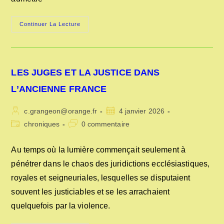
LES
Continuer La Lecture
PROCÈS
D’ANIMAUX
AUTREFOIS
LES JUGES ET LA JUSTICE DANS
L’ANCIENNE FRANCE
Auteur/autrice
Publication
c.grangeon@orange.fr
4 janvier 2026
de
publiée :
Post
Commentaires
chroniques
0 commentaire
la
category:
de
publication :
la
Au temps où la lumière commençait seulement à
publication :
pénétrer dans le chaos des juridictions ecclésiastiques,
royales et seigneuriales, lesquelles se disputaient
souvent les justiciables et se les arrachaient
quelquefois par la violence.