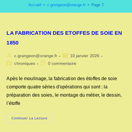
Accueil
>
c.grangeon@orange.fr
>
Page 7
LA FABRICATION DES ETOFFES DE SOIE EN
1850
Auteur/autrice
Publication
c.grangeon@orange.fr
10 janvier 2026
de
publiée :
Post
Commentaires
chroniques
0 commentaire
la
category:
de
publication :
la
Apès le moulinage, la fabrication des étoffes de soie
publication :
comporte quatre séries d'opérations qui sont : la
préparation des soies, le montage du métier, le dessin,
l'étoffe
LA
Continuer La Lecture
FABRICATION
DES
ETOFFES