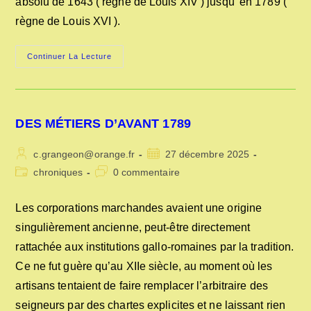
absolu de 1643 ( règne de Louis XIV ) jusqu' en 1789 (
règne de Louis XVI ).
L’ADMINISTRATION
Continuer La Lecture
DE
LA
FRANCE
AVANT
1789
DES MÉTIERS D’AVANT 1789
Auteur/autrice
Publication
c.grangeon@orange.fr
27 décembre 2025
de
publiée :
Post
Commentaires
chroniques
0 commentaire
la
category:
de
publication :
la
Les corporations marchandes avaient une origine
publication :
singulièrement ancienne, peut-être directement
rattachée aux institutions gallo-romaines par la tradition.
Ce ne fut guère qu’au XIIe siècle, au moment où les
artisans tentaient de faire remplacer l’arbitraire des
seigneurs par des chartes explicites et ne laissant rien