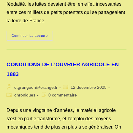
féodalité, les luttes devaient être, en effet, incessantes
entre ces milliers de petits potentats qui se partageaient
la terre de France.
ABUS
Continuer La Lecture
DES
LOGEMENTS
MILITAIRES
AU
XVIe
SIÈCLE
CONDITIONS DE L’OUVRIER AGRICOLE EN
1883
Auteur/autrice
Publication
c.grangeon@orange.fr
12 décembre 2025
de
publiée :
Post
Commentaires
chroniques
0 commentaire
la
category:
de
publication :
la
Depuis une vingtaine d'années, le matériel agricole
publication :
s'est en partie transformé, et l'emploi des moyens
mécaniques tend de plus en plus à se généraliser. On