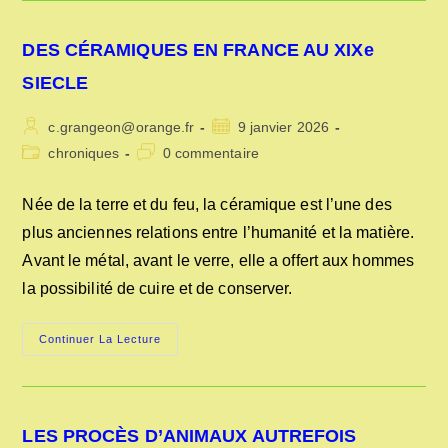
DE
SOIE
EN
DES CÉRAMIQUES EN FRANCE AU XIXe
1850
SIECLE
Auteur/autrice
Publication
c.grangeon@orange.fr
9 janvier 2026
de
publiée :
Post
Commentaires
chroniques
0 commentaire
la
category:
de
publication :
la
Née de la terre et du feu, la céramique est l’une des
publication :
plus anciennes relations entre l’humanité et la matière.
Avant le métal, avant le verre, elle a offert aux hommes
la possibilité de cuire et de conserver.
DES
Continuer La Lecture
CÉRAMIQUES
EN
FRANCE
AU
XIXe
SIECLE
LES PROCÈS D’ANIMAUX AUTREFOIS