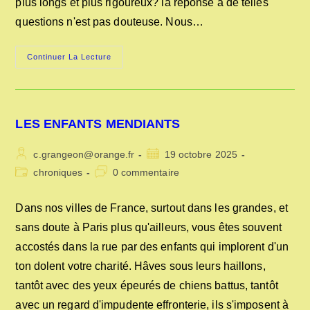
plus longs et plus rigoureux? la réponse à de telles
questions n'est pas douteuse. Nous…
COMMENT
Continuer La Lecture
NOS
AÏEUX
SE
PRÉSERVAIENT
DU
FROID?
LES ENFANTS MENDIANTS
Auteur/autrice
Publication
c.grangeon@orange.fr
19 octobre 2025
de
publiée :
Post
Commentaires
chroniques
0 commentaire
la
category:
de
publication :
la
Dans nos villes de France, surtout dans les grandes, et
publication :
sans doute à Paris plus qu'ailleurs, vous êtes souvent
accostés dans la rue par des enfants qui implorent d'un
ton dolent votre charité. Hâves sous leurs haillons,
tantôt avec des yeux épeurés de chiens battus, tantôt
avec un regard d'impudente effronterie, ils s'imposent à