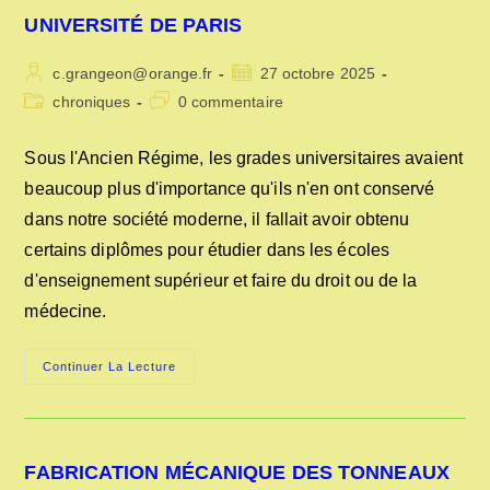
UNIVERSITÉ DE PARIS
Auteur/autrice
Publication
c.grangeon@orange.fr
27 octobre 2025
de
publiée :
Post
Commentaires
chroniques
0 commentaire
la
category:
de
publication :
la
Sous l'Ancien Régime, les grades universitaires avaient
publication :
beaucoup plus d'importance qu'ils n'en ont conservé
dans notre société moderne, il fallait avoir obtenu
certains diplômes pour étudier dans les écoles
d'enseignement supérieur et faire du droit ou de la
médecine.
LES
Continuer La Lecture
EXAMENS
DANS
L’ANCIENNE
UNIVERSITÉ
DE
PARIS
FABRICATION MÉCANIQUE DES TONNEAUX