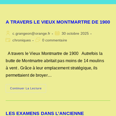
A TRAVERS LE VIEUX MONTMARTRE DE 1900
Auteur/autrice
Publication
c.grangeon@orange.fr
30 octobre 2025
de
publiée :
Post
Commentaires
chroniques
0 commentaire
la
category:
de
publication :
la
A travers le Vieux Montmartre de 1900 Autrefois la
publication :
butte de Montmartre abritait pas moins de 14 moulins
à vent . Grâce à leur emplacement stratégique, ils
permettaient de broyer…
A
Continuer La Lecture
TRAVERS
LE
VIEUX
MONTMARTRE
DE
1900
LES EXAMENS DANS L’ANCIENNE