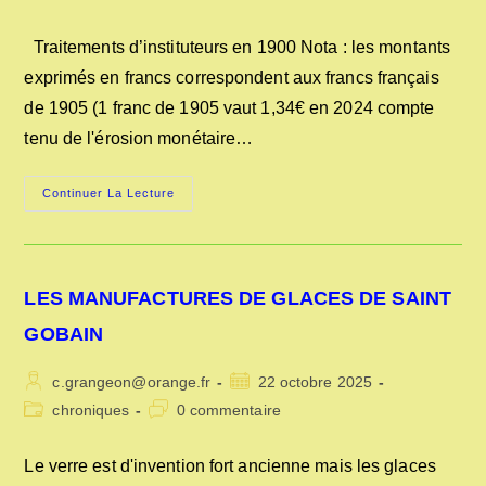
la
category:
de
publication :
la
Traitements d’instituteurs en 1900 Nota : les montants
publication :
exprimés en francs correspondent aux francs français
de 1905 (1 franc de 1905 vaut 1,34€ en 2024 compte
tenu de l'érosion monétaire…
TRAITEMENTS
Continuer La Lecture
D’INSTITUTEURS
EN
1900
LES MANUFACTURES DE GLACES DE SAINT
GOBAIN
Auteur/autrice
Publication
c.grangeon@orange.fr
22 octobre 2025
de
publiée :
Post
Commentaires
chroniques
0 commentaire
la
category:
de
publication :
la
Le verre est d'invention fort ancienne mais les glaces
publication :