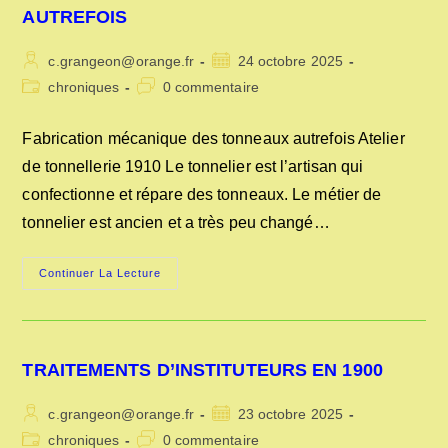
AUTREFOIS
Auteur/autrice
Publication
c.grangeon@orange.fr
24 octobre 2025
de
publiée :
Post
Commentaires
chroniques
0 commentaire
la
category:
de
publication :
la
Fabrication mécanique des tonneaux autrefois Atelier
publication :
de tonnellerie 1910 Le tonnelier est l’artisan qui
confectionne et répare des tonneaux. Le métier de
tonnelier est ancien et a très peu changé…
FABRICATION
Continuer La Lecture
MÉCANIQUE
DES
TONNEAUX
AUTREFOIS
TRAITEMENTS D’INSTITUTEURS EN 1900
Auteur/autrice
Publication
c.grangeon@orange.fr
23 octobre 2025
de
publiée :
Post
Commentaires
chroniques
0 commentaire