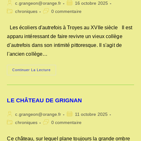
Auteur/autrice
Publication
c.grangeon@orange.fr
16 octobre 2025
de
publiée :
Post
Commentaires
chroniques
0 commentaire
la
category:
de
publication :
la
Les écoliers d'autrefois à Troyes au XVIIe siècle Il est
publication :
apparu intéressant de faire revivre un vieux collège
d'autrefois dans son intimité pittoresque. Il s'agit de
l'ancien collège…
LES
Continuer La Lecture
ÉCOLIERS
D’AUTREFOIS
A
TROYES
AU
XVIIe
LE CHÂTEAU DE GRIGNAN
SIÈCLE
Auteur/autrice
Publication
c.grangeon@orange.fr
11 octobre 2025
de
publiée :
Post
Commentaires
chroniques
0 commentaire
la
category:
de
publication :
la
Ce château, sur lequel plane toujours la grande ombre