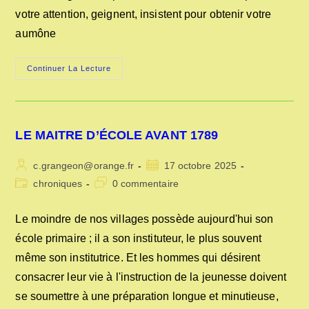
votre attention, geignent, insistent pour obtenir votre
aumône
LES
Continuer La Lecture
ENFANTS
MENDIANTS
LE MAITRE D’ÉCOLE AVANT 1789
Auteur/autrice
Publication
c.grangeon@orange.fr
17 octobre 2025
de
publiée :
Post
Commentaires
chroniques
0 commentaire
la
category:
de
publication :
la
Le moindre de nos villages possède aujourd'hui son
publication :
école primaire ; il a son instituteur, le plus souvent
même son institutrice. Et les hommes qui désirent
consacrer leur vie à l'instruction de la jeunesse doivent
se soumettre à une préparation longue et minutieuse,