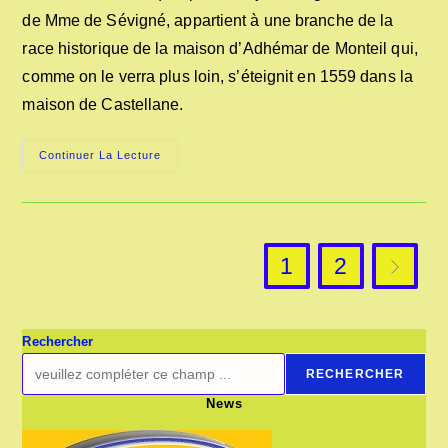
publication :
de Mme de Sévigné, appartient à une branche de la
race historique de la maison d’Adhémar de Monteil qui,
comme on le verra plus loin, s’éteignit en 1559 dans la
maison de Castellane.
LE
Continuer La Lecture
CHÂTEAU
DE
GRIGNAN
1
2
Aller à l
Rechercher
RECHERCHER
News