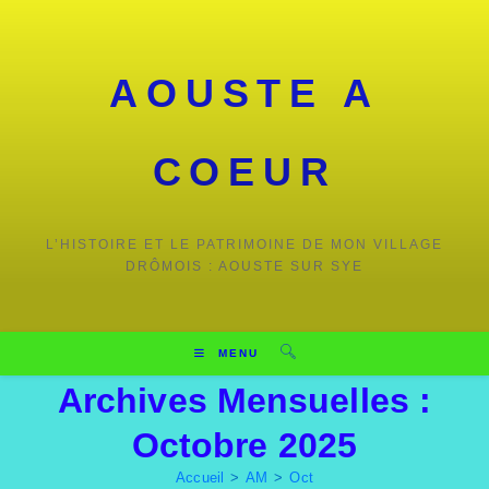
Skip
to
content
AOUSTE A
COEUR
L’HISTOIRE ET LE PATRIMOINE DE MON VILLAGE
DRÔMOIS : AOUSTE SUR SYE
MENU
Archives Mensuelles :
Octobre 2025
Accueil
>
AM
>
Oct