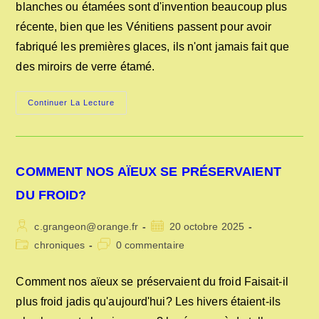
blanches ou étamées sont d'invention beaucoup plus
récente, bien que les Vénitiens passent pour avoir
fabriqué les premières glaces, ils n'ont jamais fait que
des miroirs de verre étamé.
LES
Continuer La Lecture
MANUFACTURES
DE
GLACES
DE
SAINT
GOBAIN
COMMENT NOS AÏEUX SE PRÉSERVAIENT
DU FROID?
Auteur/autrice
Publication
c.grangeon@orange.fr
20 octobre 2025
de
publiée :
Post
Commentaires
chroniques
0 commentaire
la
category:
de
publication :
la
Comment nos aïeux se préservaient du froid Faisait-il
publication :
plus froid jadis qu'aujourd'hui? Les hivers étaient-ils