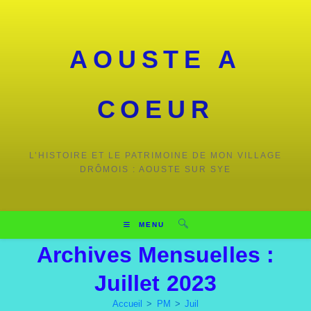
Skip
to
content
AOUSTE A
COEUR
L’HISTOIRE ET LE PATRIMOINE DE MON VILLAGE
DRÔMOIS : AOUSTE SUR SYE
MENU
Archives Mensuelles :
Juillet 2023
Accueil
>
PM
>
Juil