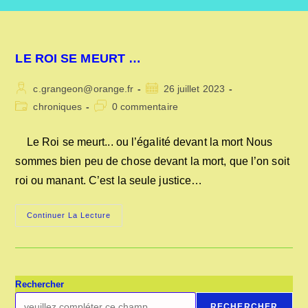
LE ROI SE MEURT …
Auteur/autrice
Publication
c.grangeon@orange.fr
26 juillet 2023
de
publiée :
Post
Commentaires
chroniques
0 commentaire
la
category:
de
publication :
la
Le Roi se meurt... ou l’égalité devant la mort Nous
publication :
sommes bien peu de chose devant la mort, que l’on soit
roi ou manant. C’est la seule justice…
LE
Continuer La Lecture
ROI
SE
MEURT
…
Rechercher
RECHERCHER