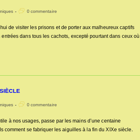
Commentaires
niques
0 commentaire
:
de
la
rd’hui de visiter les prisons et de porter aux malheureux captifs
publication :
s entrées dans tous les cachots, excepté pourtant dans ceux où
 SIÈCLE
Commentaires
niques
0 commentaire
:
de
la
 si utile à nos usages, passe par les mains d’une centaine
publication :
ils comment se fabriquer les aiguilles à la fin du XIXe siècle.