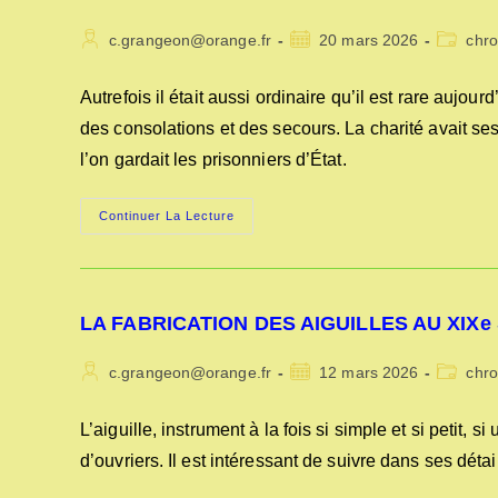
Auteur/autrice
Publication
Post
c.grangeon@orange.fr
20 mars 2026
chro
de
publiée :
category
la
Autrefois il était aussi ordinaire qu’il est rare aujou
publication :
des consolations et des secours. La charité avait se
l’on gardait les prisonniers d’État.
DANS
Continuer La Lecture
LES
PRISONS
AU
17°
SIÈCLE
LA FABRICATION DES AIGUILLES AU XIXe
Auteur/autrice
Publication
Post
c.grangeon@orange.fr
12 mars 2026
chro
de
publiée :
category
la
L’aiguille, instrument à la fois si simple et si petit,
publication :
d’ouvriers. Il est intéressant de suivre dans ses déta