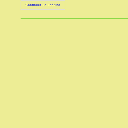
LA
Continuer La Lecture
FABRICATION
DES
AIGUILLES
AU
XIXe
SIÈCLE