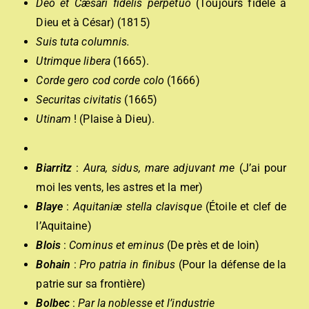
Deo et Cæsari fidelis perpetuo
(Toujours fidèle à
Dieu et à César) (1815)
Suis tuta columnis.
Utrimque libera
(1665).
Corde gero cod corde colo
(1666)
Securitas civitatis
(1665)
Utinam
! (Plaise à Dieu).
Biarritz
:
Aura, sidus, mare adjuvant me
(J’ai pour
moi les vents, les astres et la mer)
Blaye
:
Aquitaniæ stella clavisque
(Étoile et clef de
l’Aquitaine)
Blois
:
Cominus et eminus
(De près et de loin)
Bohain
:
Pro patria in finibus
(Pour la défense de la
patrie sur sa frontière)
Bolbec
:
Par la noblesse et l’industrie