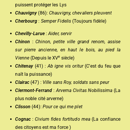
puissent protéger les Lys
Chauvigny
(86):
Chauvigny, chevaliers pleuvent
Cherbourg
:
Semper Fidelis
(Toujours fidèle)
Chevilly-Larue
:
Aider, servir
Chinon
:
Chinon, petite ville grand renom, assise
sur pierre ancienne, en haut le bois, au pied la
e
Vienne
(Depuis le XV
siècle)
Chitenay
(41) :
Ab igne vis oritur
(C’est du feu que
naît la puissance)
Clairac
(47) :
Ville sans Roy, soldats sans peur
Clermont-Ferrand
:
Arverna Civitas Nobilissima
(La
plus noble cité arverne)
Clisson
(44):
Pour ce qui me ple
t
Cognac
:
Civium fides fortitudo mea
(La confiance
des citoyens est ma force )