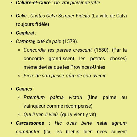
Caluire-et-Cuire
:
Un vrai plaisir de vill
e
Calvi
:
Civitas Calvi Semper Fidelis
(La ville de Calvi
toujours fidèle)
Cambrai
:
Cambray, cité de paix
(1579).
Concordia res parvae crescunt
(1580), (Par la
concorde grandissent les petites choses)
même devise que les Provinces-Unies
Fière de son passé, sûre de son avenir
Cannes
:
Præmium palma victori
(Une palme au
vainqueur comme récompense)
Q
ui li ven li vieù
(qui y vient y vit).
Carcassonne :
Hic oves bene natæ agnum
comitantur
(Ici, les brebis bien nées suivent