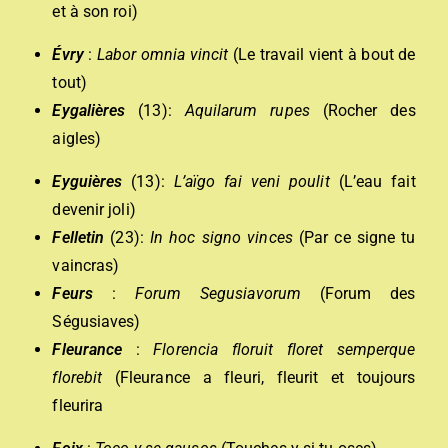
et à son roi)
Évry
:
Labor omnia vincit
(Le travail vient à bout de
tout)
Eygalières
(13):
Aquilarum rupes
(Rocher des
aigles)
Eyguières
(13):
L’aïgo fai veni poulit
(L’eau fait
devenir joli)
Felletin
(23):
In hoc signo vinces
(Par ce signe tu
vaincras)
Feurs
:
Forum Segusiavorum
(Forum des
Ségusiaves)
Fleurance
:
Florencia floruit floret semperque
florebit
(Fleurance a fleuri, fleurit et toujours
fleurira