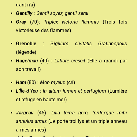
gant n’a)
Gentilly
:
Gentil soyez, gentil serai
Gray
(70):
Triplex victoria flammis
(Trois fois
victorieuse des flammes)
Grenoble
: S
igillum civitatis Gratianopolis
(légende)
Hagetmau
(40) :
Labore crescit
(Elle a grandi par
son travail)
Ham
(80) :
Mon myeux
(cri)
L’Île-d’Yeu
:
In altum lumen et perfugium
(Lumière
et refuge en haute mer)
Jargeau
(45):
Lilia terna gero, triplexque mihi
annulus armis
(Je porte troi lys et un triple anneau
à mes armes)