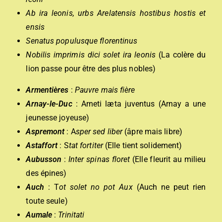
Ab ira leonis, urbs Arelatensis hostibus hostis et
ensis
Senatus populusque florentinus
Nobilis imprimis dici solet ira leonis
(La colère du
lion passe pour être des plus nobles)
Armentières
:
Pauvre mais fière
Arnay-le-Duc
: Arneti læta juventus (Arnay a une
jeunesse joyeuse)
Aspremont
: A
sper sed liber
(âpre mais libre)
Astaffort
: S
tat fortiter
(Elle tient solidement)
Aubusson
:
Inter spinas floret
(Elle fleurit au milieu
des épines)
Auch
: T
ot solet no pot Aux
(Auch ne peut rien
toute seule)
Aumale
:
Trinitati