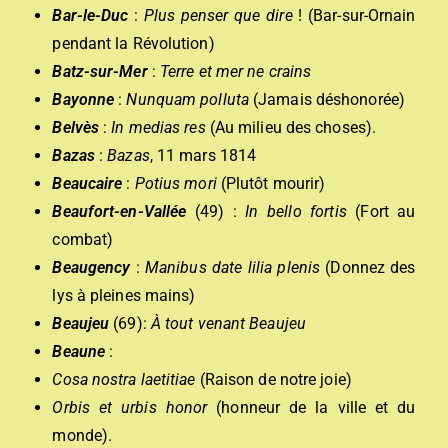
Bar-le-Duc
:
Plus penser que dire
! (Bar-sur-Ornain
pendant la Révolution)
Batz-sur-Mer
:
Terre et mer ne crains
Bayonne
:
Nunquam polluta
(Jamais déshonorée)
Belvès
:
In medias res
(Au milieu des choses).
Bazas
:
Bazas
, 11 mars 1814
Beaucaire
:
Potius mori
(Plutôt mourir)
Beaufort-en-Vallée
(49) :
In bello fortis
(Fort au
combat)
Beaugency
:
Manibus date lilia plenis
(Donnez des
lys à pleines mains)
Beaujeu
(69):
À tout venant Beaujeu
Beaune
:
Cosa nostra laetitiae
(Raison de notre joie)
Orbis et urbis hono
r
(honneur de la ville et du
monde).