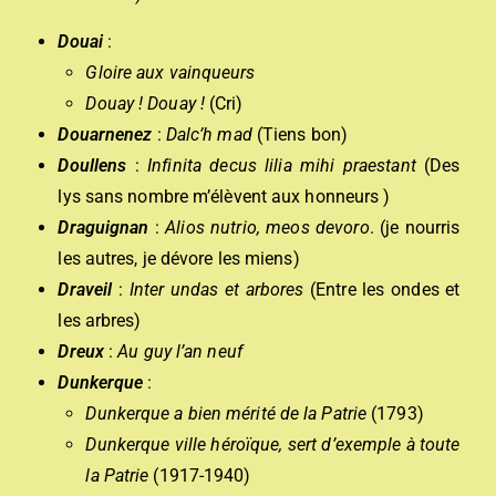
Douai
:
Gloire aux vainqueurs
Douay ! Douay !
(Cri)
Douarnenez
:
Dalc’h
m
ad
(Tiens bon)
Doullens
:
Infinita decus lilia mihi praestant
(Des
lys sans nombre m’élèvent aux honneurs )
Draguignan
:
Alios nutrio, meos devoro
. (je nourris
les autres, je dévore les miens)
Draveil
:
Inter undas et arbores
(Entre les ondes et
les arbres)
Dreux
:
Au guy l’an neuf
Dunkerque
:
Dunkerque a bien mérité de la Patrie
(1793)
Du
nkerque ville héroïque, sert d’exemple à toute
la Patrie
(1917-1940)