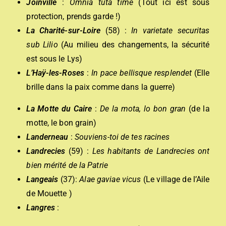
Joinville
:
Omnia tuta time
(Tout ici est sous
protection, prends garde !)
La Charité-sur-Loire
(58) :
In varietate securitas
sub Lilio
(Au milieu des changements, la sécurité
est sous le Lys)
L’Haÿ-les-Roses
:
In pace bellisque resplendet
(Elle
brille dans la paix comme dans la guerre)
La Motte du Caire
:
D
e la mota, lo bon gran
(de la
motte, le bon grain)
Landerneau
:
Souviens-toi de tes racines
Landrecies
(59) :
Les habitants de Landrecies ont
bien mérité de la Patrie
Langeais
(37):
Alae gaviae vicus
(Le village de l’Aile
de Mouette )
Langres
: