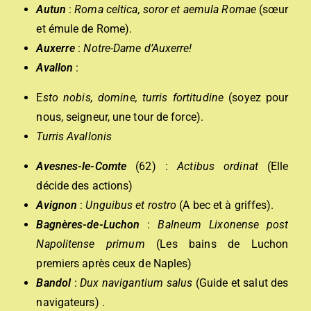
Autun
:
Roma celtica, soror et aemula Romae
(sœur
et émule de Rome).
Auxerre
:
Notre-Dame d’Auxerre!
Avallon
:
E
sto nobis, domine, turris fortitudine
(soyez pour
nous, seigneur, une tour de force).
Turris Avallonis
Avesnes-le-Comte
(62) :
Actibus ordinat
(Elle
décide des actions)
Avignon
:
Unguibus et rostro
(A bec et à griffes).
Bagnères-de-Luchon
:
Balneum Lixonense post
Napolitense primum
(Les bains de Luchon
premiers après ceux de Naples)
Bandol
:
D
ux navigantium salus
(Guide et salut des
navigateurs) .