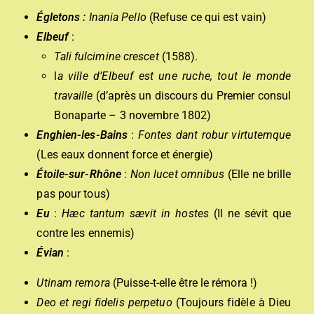
Égletons :
Inania Pello
(Refuse ce qui est vain)
Elbeuf
:
Tali fulcimine crescet
(1588).
l
a ville d’Elbeuf est une ruche, tout le monde
travaille
(d’après un discours du Premier consul
Bonaparte – 3 novembre 1802)
Enghien-les-Bains
:
Fontes dant robur virtutemque
(Les eaux donnent force et énergie)
Étoile-sur-Rhône
:
Non lucet omnibus
(Elle ne brille
pas pour tous)
Eu
:
Hæc tantum sævit in hostes
(Il ne sévit que
contre les ennemis)
Évian
:
Utinam remora
(Puisse-t-elle être le rémora !)
Deo et regi fidelis perpetuo
(Toujours fidèle à Dieu