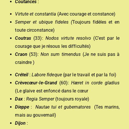
Coutances
:
Virtute et constantia
(Avec courage et constance)
Semper et ubique fideles (
Toujours fidèles et en
toute circonstance)
Coutras
(33):
Nodos virtute resolvo
(C’est par le
courage que je résous les difficultés)
Craon
(53):
Non sum timendus
(Je ne suis pas à
craindre )
Créteil
:
Labore fideque
(par le travail et par la foi)
Crèvecœur-le-Grand
(60):
Hæret in corde gladius
(Le glaive est enfoncé dans le cœur
Dax
:
Regia Semper
(toujours royale)
Dieppe
:
N
autae tui et gubernatores
(Tes marins,
mais au gouvernail)
Dijon
: