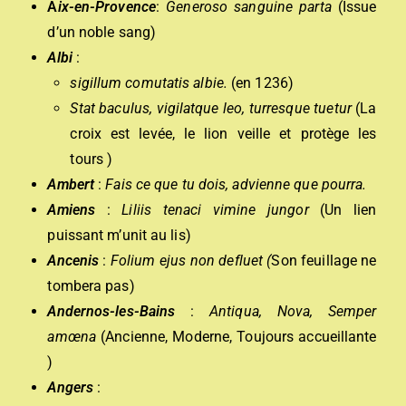
A
ix-en-Provence
:
Generoso sanguine parta
(Issue
d’un noble sang)
Albi
:
sigillum comutatis albie.
(en 1236)
Stat baculus, vigilatque leo, turresque tuetur
(La
croix est levée, le lion veille et protège les
tours )
Ambert
:
Fais ce que tu dois, advienne que pourra.
Amiens
:
Liliis tenaci vimine jungor
(Un lien
puissant m’unit au lis)
Ancenis
:
Folium ejus non defluet (
Son feuillage ne
tombera pas)
Andernos-les-Bains
:
Antiqua, Nova, Semper
amœna
(Ancienne, Moderne, Toujours accueillante
)
Angers
: