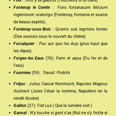
Foix
:
Toco y se gausos
(Touches-y si tu oses)
Fontenay le Comte
:
F
ons fontanacum felicium
ingeniorum scaturigo
(Fontenay, fontaine et source
de beaux esprits).
Fontenay-sous-Bois
:
Querno sub tegmine fontes
(Des sources sous le couvert du chêne)
Forcalquier
:
P
us aut que les Aup
(plus haut que
les Alpes)
Forges-les-Eaux
(76):
Ferro et aqua
(Du fer et de
l’eau)
Fourmies
(59) :
Travail. Probité
Fréjus
:
Julius Caesar Nominavit, Napoleo Magnus
Ilustravit
(Jules César la nomma, Napoléon Ier la
rendit illustre)
Gaillon
(27):
Fiat Lux
( Que la lumière soit )
Gannat
:
N’y touche si gant n’as
(Nul ne s’y frotte si