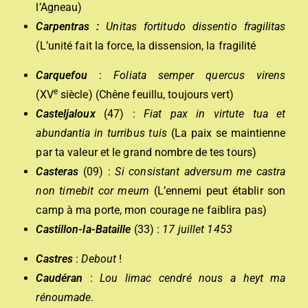
l’Agneau)
Carpentras :
Unitas fortitudo dissentio fragilitas
(L’unité fait la force, la dissension, la fragilité
Carquefou
:
Foliata semper quercus virens
e
(XV
siècle) (Chêne feuillu, toujours vert)
Casteljaloux
(47) :
Fiat pax in virtute tua et
abundantia in turribus tuis
(La paix se maintienne
par ta valeur et le grand nombre de tes tours)
Casteras
(09) :
Si consistant adversum me castra
non timebit cor meum
(L’ennemi peut établir son
camp à ma porte, mon courage ne faiblira pas)
Castillon-la-Bataille
(33) :
17 juillet 1453
Castres
:
Debout
!
Caudéran
:
Lou limac cendré nous a heyt ma
rénoumade
.