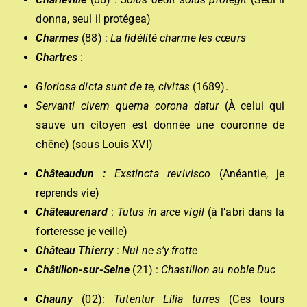
donna, seul il protégea)
Charmes
(88) :
La fidélité charme les cœurs
Chartres
:
Gloriosa dicta sunt de te, civitas
(1689).
Servanti civem querna corona datur
(À celui qui
sauve un citoyen est donnée une couronne de
chêne) (sous Louis XVI)
Châteaudun :
Exstincta revivisco
(Anéantie, je
reprends vie)
Châteaurenard
:
Tutus in arce vigil
(à l’abri dans la
forteresse je veille)
Château
Thierry
:
Nul ne s’y frotte
Châtillon-sur-Seine
(21) :
Chastillon au noble Duc
Chauny
(02):
Tutentur Lilia turres
(Ces tours