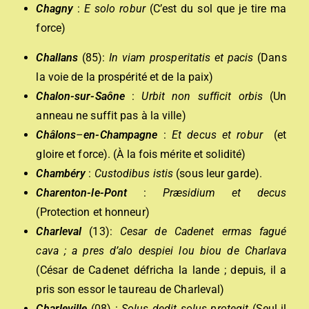
Chagny
:
E solo robur
(C’est du sol que je tire ma
force)
Challans
(85):
In viam prosperitatis et pacis
(Dans
la voie de la prospérité et de la paix)
Chalon-sur-Saône
:
Urbit non sufficit orbis
(Un
anneau ne suffit pas à la ville)
Châlons
–
en-Champagne
:
E
t decus et robur
(et
gloire et force). (À la fois mérite et solidité)
Chambéry
:
Custodibus istis
(sous leur garde).
Charenton-le-Pont
:
Præsidium et decus
(Protection et honneur)
Charleval
(13):
Cesar de Cadenet ermas fagué
cava ; a pres d’alo despiei lou biou de Charlava
(César de Cadenet défricha la lande ; depuis, il a
pris son essor le taureau de Charleval)
Charleville
(08) :
Solus dedit solus protegit
(Seul il