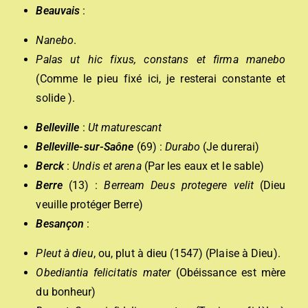
Beauvais
:
Nanebo
.
Palas ut hic fixus, constans et firma manebo
(Comme le pieu fixé ici, je resterai constante et
solide ).
Belleville
:
Ut maturescant
Belleville-sur-Saône
(69) :
Durabo
(Je durerai)
Berck
:
Undis et arena
(Par les eaux et le sable)
Berre
(13) :
Berream Deus protegere velit
(Dieu
veuille protéger Berre)
Besançon
:
Pleut à dieu
, ou, plut à dieu (1547) (Plaise à Dieu).
Obediantia felicitatis mater
(Obéissance est mère
du bonheur)