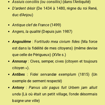
Assiuis conciliis (ou consiliis)
(dans l’Antiquité)
D’ardent désir
(De 1434 à 1480, règne du roi René,
duc d’Anjou)
Antique clef de France
(1499)
Angers, la qualité
(Depuis juin 1987)
Angoulême
: F
ortitudo mea civium fides
(Ma force
est dans la fidélité de mes citoyens) (même devise
que celle de Périgueux) (XVIe s.)
Annonay
: Cives, semper, cives (citoyen et toujours
citoyen »).
Antibes
: F
idei servandæ exemplum
(1815) (Un
exemple de serment respecté)
Antony
:
Parvus ubi pagus fuit Urbem jam alluit
unda
(Là où était un petit village, l’onde désormais
baigne une ville)