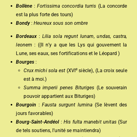
Bollène
:
Fortissima concordia turris
(La concorde
est la plus forte des tours)
Bondy
:
Heureux sous son ombre
Bordeaux
:
Lilia sola regunt lunam, undas, castra,
leonem
: ((Il n’y a que les Lys qui gouvernent la
Lune, ses eaux, ses fortifications et le Léopard )
Bourges
:
e
Crux michi sola est
(XVI
siècle), (La croix seule
est à moi.)
Summa imperii penes Bituriges
(Le souverain
pouvoir appartient aux Bituriges)
Bourgoin
:
Fausta surgunt lumina
(Se lèvent des
jours favorables)
Bourg-Saint-Andéol
:
His fulta manebit unitas
(Sur
de tels soutiens, l’unité se maintiendra)