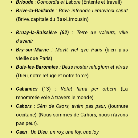
Brioude
:
Concordia et Labore
(Entente et travail)
Brive-la-Gaillarde
:
Briva inferioris Lemovicci caput
(Brive, capitale du Bas-Limousin)
Bruay-la-Buissière
(62)
:
Terre de valeurs, ville
d’avenir
Bry-sur-Marne :
Movlt viel qve Paris
(bien plus
vieille que Paris)
Buis-les-Baronnies :
Deus noster refugium et virtus
(Dieu, notre refuge et notre force)
Cabannes
(13) :
Volat fama per orbem
(La
renommée vole à travers le monde)
Cahors
:
Sèm de Caors, avèm pas paur
, (tournure
occitane) (Nous sommes de Cahors, nous n’avons
pas peur).
Caen
:
Un Dieu, un roy, une foy, une loy