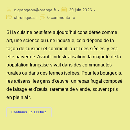
Auteur/autrice
Publication
c.grangeon@orange.fr
29 juin 2026
de
publiée :
Post
Commentaires
chroniques
0 commentaire
la
category:
de
publication :
la
Si la cuisine peut être aujourd’hui considérée comme
publication :
art, une science ou une industrie, cela dépend de la
façon de cuisiner et comment, au fil des siècles, y est-
elle parvenue. Avant l'industrialisation, la majorité de la
population française vivait dans des communautés
rurales ou dans des fermes isolées. Pour les bourgeois,
les artisans, les gens d'œuvre, un repas frugal composé
de laitage et d'œufs, rarement de viande, souvent pris
en plein air.
LE
Continuer La Lecture
CUISINIER
D’AUTREFOIS