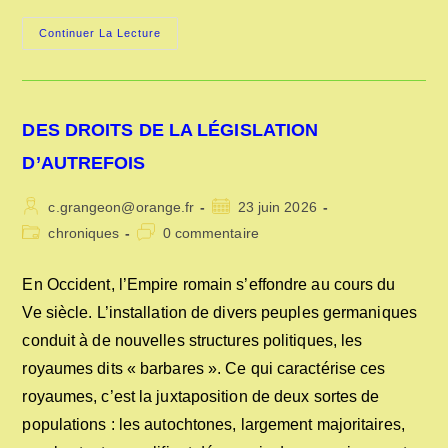
LES
Continuer La Lecture
FRAIS
D’ÉTABLISSEMENT
DES
PETITS
MÉTIERS
A
DES DROITS DE LA LÉGISLATION
PARIS
SOUS
LOUIS-
D’AUTREFOIS
PHILIPPE
Auteur/autrice
Publication
c.grangeon@orange.fr
23 juin 2026
de
publiée :
Post
Commentaires
chroniques
0 commentaire
la
category:
de
publication :
la
En Occident, l’Empire romain s’effondre au cours du
publication :
Ve siècle. L’installation de divers peuples germaniques
conduit à de nouvelles structures politiques, les
royaumes dits « barbares ». Ce qui caractérise ces
royaumes, c’est la juxtaposition de deux sortes de
populations : les autochtones, largement majoritaires,