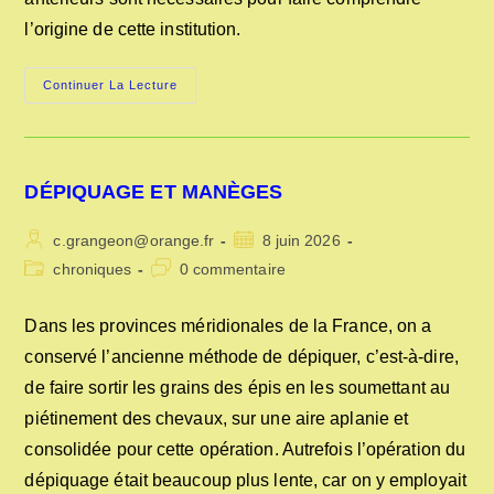
l’origine de cette institution.
LES
Continuer La Lecture
ÉTATS-
GÉNÉRAUX
DÉPIQUAGE ET MANÈGES
Auteur/autrice
Publication
c.grangeon@orange.fr
8 juin 2026
de
publiée :
Post
Commentaires
chroniques
0 commentaire
la
category:
de
publication :
la
Dans les provinces méridionales de la France, on a
publication :
conservé l’ancienne méthode de dépiquer, c’est-à-dire,
de faire sortir les grains des épis en les soumettant au
piétinement des chevaux, sur une aire aplanie et
consolidée pour cette opération. Autrefois l’opération du
dépiquage était beaucoup plus lente, car on y employait