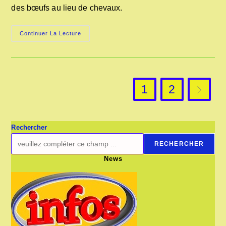
des bœufs au lieu de chevaux.
DÉPIQUAGE
Continuer La Lecture
ET
MANÈGES
1
2
Aller à l
Rechercher
RECHERCHER
News