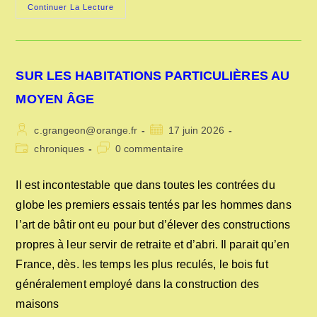
LES
Continuer La Lecture
HIÉROGLYPHES
ET
LA
PIERRE
DE
ROSETTE
SUR LES HABITATIONS PARTICULIÈRES AU
MOYEN ÂGE
Auteur/autrice
Publication
c.grangeon@orange.fr
17 juin 2026
de
publiée :
Post
Commentaires
chroniques
0 commentaire
la
category:
de
publication :
la
Il est incontestable que dans toutes les contrées du
publication :
globe les premiers essais tentés par les hommes dans
l’art de bâtir ont eu pour but d’élever des constructions
propres à leur servir de retraite et d’abri. Il parait qu’en
France, dès. les temps les plus reculés, le bois fut
généralement employé dans la construction des
maisons