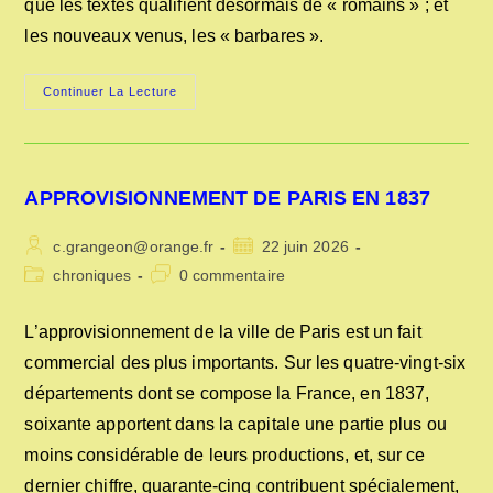
que les textes qualifient désormais de « romains » ; et
les nouveaux venus, les « barbares ».
DES
Continuer La Lecture
DROITS
DE
LA
LÉGISLATION
D’AUTREFOIS
APPROVISIONNEMENT DE PARIS EN 1837
Auteur/autrice
Publication
c.grangeon@orange.fr
22 juin 2026
de
publiée :
Post
Commentaires
chroniques
0 commentaire
la
category:
de
publication :
la
L’approvisionnement de la ville de Paris est un fait
publication :
commercial des plus importants. Sur les quatre-vingt-six
départements dont se compose la France, en 1837,
soixante apportent dans la capitale une partie plus ou
moins considérable de leurs productions, et, sur ce
dernier chiffre, quarante-cinq contribuent spécialement,