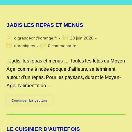
JADIS LES REPAS ET MENUS
Auteur/autrice
Publication
c.grangeon@orange.fr
29 juin 2026
de
publiée :
Post
Commentaires
chroniques
0 commentaire
la
category:
de
publication :
la
Jadis, les repas et menus … Toutes les fêtes du Moyen
publication :
Age, comme à notre époque d’ailleurs, se terminent
autour d’un repas. Pour les paysans, durant le Moyen-
Age, l’alimentation…
JADIS
Continuer La Lecture
LES
REPAS
ET
MENUS
LE CUISINIER D’AUTREFOIS