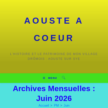
Skip
to
content
AOUSTE A
COEUR
L’HISTOIRE ET LE PATRIMOINE DE MON VILLAGE
DRÔMOIS : AOUSTE SUR SYE
MENU
Archives Mensuelles :
Juin 2026
Accueil
>
PM
>
Juin