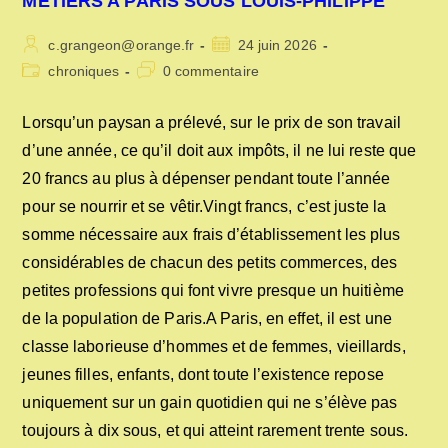
MÉTIERS A PARIS SOUS LOUIS-PHILIPPE
Auteur/autrice
Publication
c.grangeon@orange.fr
24 juin 2026
de
publiée :
Post
Commentaires
chroniques
0 commentaire
la
category:
de
publication :
la
Lorsqu’un paysan a prélevé, sur le prix de son travail
publication :
d’une année, ce qu’il doit aux impôts, il ne lui reste que
20 francs au plus à dépenser pendant toute l’année
pour se nourrir et se vêtir.Vingt francs, c’est juste la
somme nécessaire aux frais d’établissement les plus
considérables de chacun des petits commerces, des
petites professions qui font vivre presque un huitième
de la population de Paris.A Paris, en effet, il est une
classe laborieuse d’hommes et de femmes, vieillards,
jeunes filles, enfants, dont toute l’existence repose
uniquement sur un gain quotidien qui ne s’élève pas
toujours à dix sous, et qui atteint rarement trente sous.