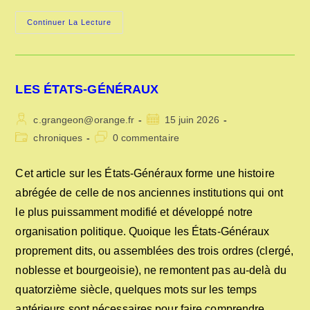
SUR
Continuer La Lecture
LES
HABITATIONS
PARTICULIÈRES
AU
MOYEN
ÂGE
LES ÉTATS-GÉNÉRAUX
Auteur/autrice
Publication
c.grangeon@orange.fr
15 juin 2026
de
publiée :
Post
Commentaires
chroniques
0 commentaire
la
category:
de
publication :
la
Cet article sur les États-Généraux forme une histoire
publication :
abrégée de celle de nos anciennes institutions qui ont
le plus puissamment modifié et développé notre
organisation politique. Quoique les États-Généraux
proprement dits, ou assemblées des trois ordres (clergé,
noblesse et bourgeoisie), ne remontent pas au-delà du
quatorzième siècle, quelques mots sur les temps
antérieurs sont nécessaires pour faire comprendre