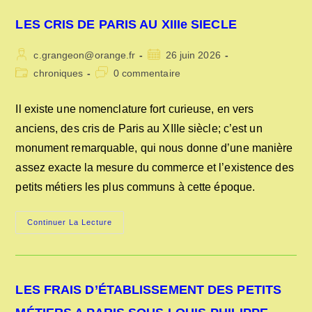
LES CRIS DE PARIS AU XIIIe SIECLE
Auteur/autrice
Publication
c.grangeon@orange.fr
26 juin 2026
de
publiée :
Post
Commentaires
chroniques
0 commentaire
la
category:
de
publication :
la
Il existe une nomenclature fort curieuse, en vers
publication :
anciens, des cris de Paris au XIIIe siècle; c’est un
monument remarquable, qui nous donne d’une manière
assez exacte la mesure du commerce et l’existence des
petits métiers les plus communs à cette époque.
LES
Continuer La Lecture
CRIS
DE
PARIS
AU
XIIIe
SIECLE
LES FRAIS D’ÉTABLISSEMENT DES PETITS