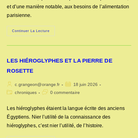
et d’une manière notable, aux besoins de l’alimentation
parisienne.
APPROVISIONNEMENT
Continuer La Lecture
DE
PARIS
EN
1837
LES HIÉROGLYPHES ET LA PIERRE DE
ROSETTE
Auteur/autrice
Publication
c.grangeon@orange.fr
18 juin 2026
de
publiée :
Post
Commentaires
chroniques
0 commentaire
la
category:
de
publication :
la
Les hiéroglyphes étaient la langue écrite des anciens
publication :
Égyptiens. Nier l’utilité de la connaissance des
hiéroglyphes, c’est nier l’utilité, de l’histoire.