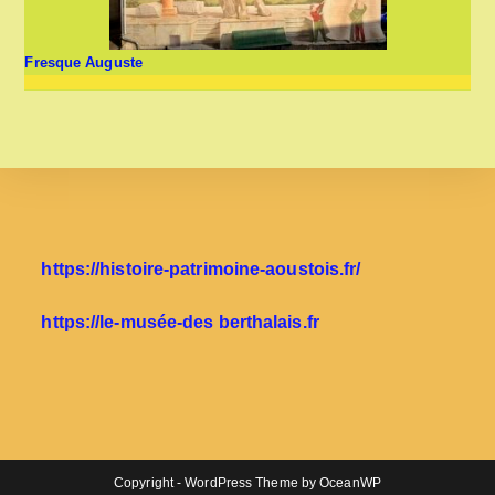
Fresque Auguste
https://histoire-patrimoine-aoustois.fr/
https://le-musée-des berthalais.fr
Copyright - WordPress Theme by OceanWP