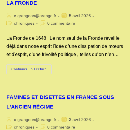
LA FRONDE
PITTORESQUES
Auteur/autrice
Publication
c.grangeon@orange.fr
5 avril 2026
de
publiée :
Post
Commentaires
chroniques
0 commentaire
la
category:
de
publication :
la
La Fronde de 1648 Le nom seul de la Fronde réveille
publication :
déjà dans notre esprit l'idée d’une dissipation de mœurs
et d'esprit, d’une frivolité politique , telles qu’on n’en…
LA
Continuer La Lecture
FRONDE
FAMINES ET DISETTES EN FRANCE SOUS
L’ANCIEN RÉGIME
Auteur/autrice
Publication
c.grangeon@orange.fr
3 avril 2026
de
publiée :
Post
Commentaires
chroniques
0 commentaire