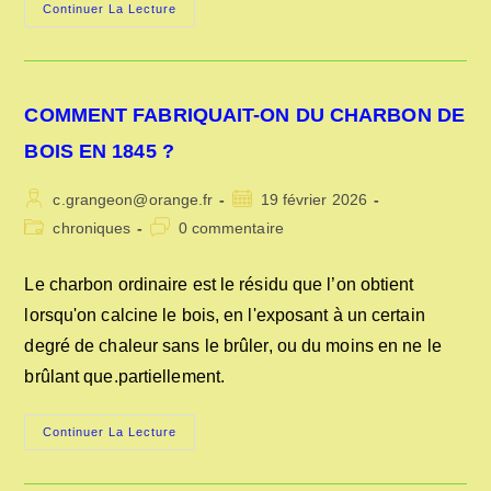
LA
Continuer La Lecture
FABRICATION
DES
AIGUILLES
AU
XIXe
SIÈCLE
COMMENT FABRIQUAIT-ON DU CHARBON DE
BOIS EN 1845 ?
Auteur/autrice
Publication
c.grangeon@orange.fr
19 février 2026
de
publiée :
Post
Commentaires
chroniques
0 commentaire
la
category:
de
publication :
la
Le charbon ordinaire est le résidu que l’on obtient
publication :
lorsqu'on calcine le bois, en l'exposant à un certain
degré de chaleur sans le brûler, ou du moins en ne le
brûlant que.partiellement.
COMMENT
Continuer La Lecture
FABRIQUAIT-
ON
DU