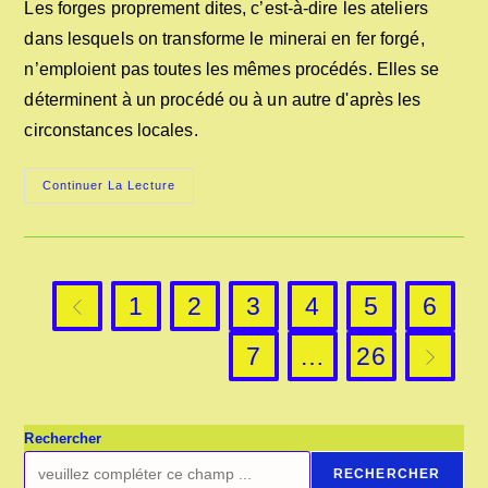
Les forges proprement dites, c’est-à-dire les ateliers
publication :
dans lesquels on transforme le minerai en fer forgé,
n’emploient pas toutes les mêmes procédés. Elles se
déterminent à un procédé ou à un autre d'après les
circonstances locales.
LES
Continuer La Lecture
FORGES
EN
FRANCE
EN
1847
1
2
3
4
5
6
Go to the previous page
7
…
26
Aller à l
Rechercher
RECHERCHER