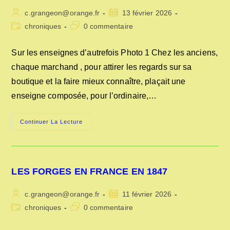
Auteur/autrice
Publication
c.grangeon@orange.fr
13 février 2026
de
publiée :
Post
Commentaires
chroniques
0 commentaire
la
category:
de
publication :
la
Sur les enseignes d’autrefois Photo 1 Chez les anciens,
publication :
chaque marchand , pour attirer les regards sur sa
boutique et la faire mieux connaître, plaçait une
enseigne composée, pour l’ordinaire,…
SUR
Continuer La Lecture
LES
ENSEIGNES
D’AUTREFOIS
LES FORGES EN FRANCE EN 1847
Auteur/autrice
Publication
c.grangeon@orange.fr
11 février 2026
de
publiée :
Post
Commentaires
chroniques
0 commentaire
la
category:
de
publication :
la