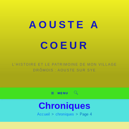
Skip
to
content
AOUSTE A
COEUR
L’HISTOIRE ET LE PATRIMOINE DE MON VILLAGE
DRÔMOIS : AOUSTE SUR SYE
MENU
Chroniques
Accueil
>
chroniques
>
Page 4