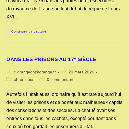
d’avril à mai 1775 dans les parties nord, est et ouest
du royaume de France au tout début du règne de Louis
XVI.…
LA
Continuer La Lecture
GUERRE
DES
FARINES
EN
1775
DANS LES PRISONS AU 17° SIÈCLE
Auteur/autrice
Publication
c.grangeon@orange.fr
20 mars 2026
de
publiée :
Post
Commentaires
chroniques
0 commentaire
la
category:
de
publication :
la
Autrefois il était aussi ordinaire qu’il est rare aujourd’hui
publication :
de visiter les prisons et de porter aux malheureux captifs
des consolations et des secours. La charité avait ses
entrées dans tous les cachots, excepté pourtant dans
ceux où l’on gardait les prisonniers d’État.