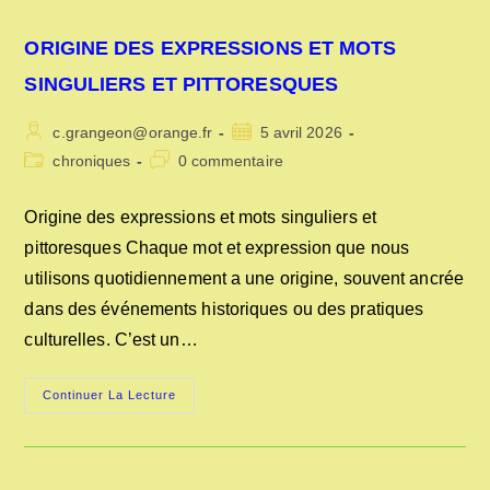
ORIGINE DES EXPRESSIONS ET MOTS
SINGULIERS ET PITTORESQUES
Auteur/autrice
Publication
c.grangeon@orange.fr
5 avril 2026
de
publiée :
Post
Commentaires
chroniques
0 commentaire
la
category:
de
publication :
la
Origine des expressions et mots singuliers et
publication :
pittoresques Chaque mot et expression que nous
utilisons quotidiennement a une origine, souvent ancrée
dans des événements historiques ou des pratiques
culturelles. C’est un…
ORIGINE
Continuer La Lecture
DES
EXPRESSIONS
ET
MOTS
SINGULIERS
ET