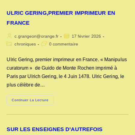
CHARBON
DE
BOIS
ULRIC GERING,PREMIER IMPRIMEUR EN
EN
1845
?
FRANCE
Auteur/autrice
Publication
c.grangeon@orange.fr
17 février 2026
de
publiée :
Post
Commentaires
chroniques
0 commentaire
la
category:
de
publication :
la
Ulric Gering, premier imprimeur en France. « Manipulus
publication :
curatorum » de Guido de Monte Rochen imprimé à
Paris par Ulrich Gering, le 4 Juin 1478. Ulric Gering, le
plus célèbre de…
ULRIC
Continuer La Lecture
GERING,PREMIER
IMPRIMEUR
EN
FRANCE
SUR LES ENSEIGNES D’AUTREFOIS