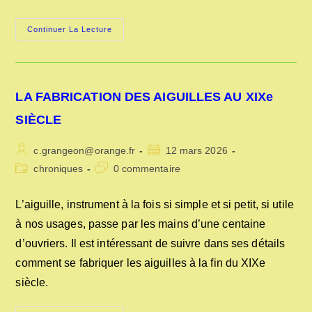
DANS
Continuer La Lecture
LES
PRISONS
AU
17°
SIÈCLE
LA FABRICATION DES AIGUILLES AU XIXe
SIÈCLE
Auteur/autrice
Publication
c.grangeon@orange.fr
12 mars 2026
de
publiée :
Post
Commentaires
chroniques
0 commentaire
la
category:
de
publication :
la
L’aiguille, instrument à la fois si simple et si petit, si utile
publication :
à nos usages, passe par les mains d’une centaine
d’ouvriers. Il est intéressant de suivre dans ses détails
comment se fabriquer les aiguilles à la fin du XIXe
siècle.