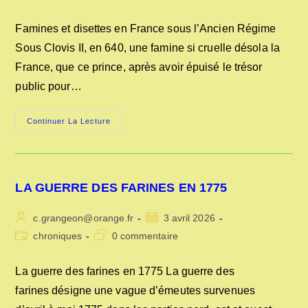
la
category:
de
publication :
la
Famines et disettes en France sous l’Ancien Régime
publication :
Sous Clovis II, en 640, une famine si cruelle désola la
France, que ce prince, après avoir épuisé le trésor
public pour…
FAMINES
Continuer La Lecture
ET
DISETTES
EN
FRANCE
SOUS
L’ANCIEN
LA GUERRE DES FARINES EN 1775
RÉGIME
Auteur/autrice
Publication
c.grangeon@orange.fr
3 avril 2026
de
publiée :
Post
Commentaires
chroniques
0 commentaire
la
category:
de
publication :
la
La guerre des farines en 1775 La guerre des
publication :
farines désigne une vague d’émeutes survenues