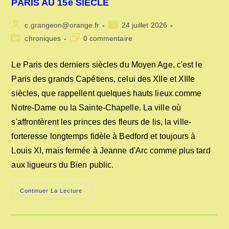
PARIS AU 15e SIÈCLE
Auteur/autrice
Publication
c.grangeon@orange.fr
24 juillet 2026
de
publiée :
Post
Commentaires
chroniques
0 commentaire
la
category:
de
publication :
la
Le Paris des derniers siècles du Moyen Age, c'est le
publication :
Paris des grands Capétiens, celui des XIIe et XIIIe
siècles, que rappellent quelques hauts lieux comme
Notre-Dame ou la Sainte-Chapelle. La ville où
s'affrontèrent les princes des fleurs de lis, la ville-
forteresse longtemps fidèle à Bedford et toujours à
Louis XI, mais fermée à Jeanne d'Arc comme plus tard
aux ligueurs du Bien public.
PARIS
Continuer La Lecture
AU
15e
SIÈCLE