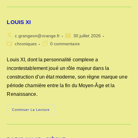
D’UN
MÉTIER
LOUIS XI
Auteur/autrice
Publication
c.grangeon@orange.fr
30 juillet 2026
de
publiée :
Post
Commentaires
chroniques
0 commentaire
la
category:
de
publication :
la
Louis XI, dont la personnalité complexe a
publication :
incontestablement joué un rôle majeur dans la
construction d’un état moderne, son règne marque une
période charnière entre la fin du Moyen-Âge et la
Renaissance.
LOUIS
Continuer La Lecture
XI