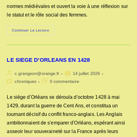
normes médiévales et ouvert la voie à une réflexion sur
le statut et le rôle social des femmes.
CHRISTINE
Continuer La Lecture
DE
PISAN
LE SIEGE D’ORLEANS EN 1428
Auteur/autrice
Publication
c.grangeon@orange.fr
14 juillet 2026
de
publiée :
Post
Commentaires
chroniques
0 commentaire
la
category:
de
publication :
la
Le siège d'Orléans se déroula d'octobre 1428 à mai
publication :
1429, durant la guerre de Cent Ans, et constitua un
tournant décisif du conflit franco-anglais. Les Anglais
ambitionnaient de s'emparer d'Orléans, espérant ainsi
asseoir leur souveraineté sur la France après leurs