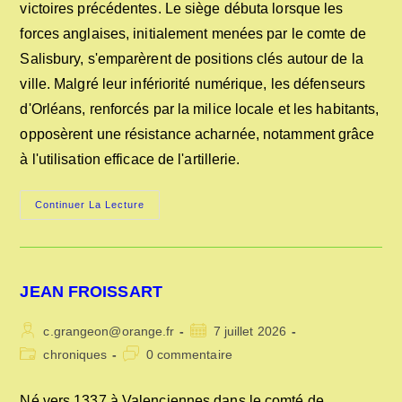
victoires précédentes. Le siège débuta lorsque les
forces anglaises, initialement menées par le comte de
Salisbury, s'emparèrent de positions clés autour de la
ville. Malgré leur infériorité numérique, les défenseurs
d'Orléans, renforcés par la milice locale et les habitants,
opposèrent une résistance acharnée, notamment grâce
à l'utilisation efficace de l'artillerie.
LE
Continuer La Lecture
SIEGE
D’ORLEANS
EN
1428
JEAN FROISSART
Auteur/autrice
Publication
c.grangeon@orange.fr
7 juillet 2026
de
publiée :
Post
Commentaires
chroniques
0 commentaire
la
category:
de
publication :
la
Né vers 1337 à Valenciennes dans le comté de