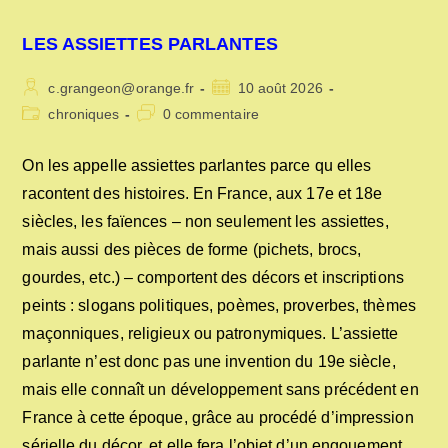
LES ASSIETTES PARLANTES
Auteur/autrice
Publication
c.grangeon@orange.fr
10 août 2026
de
publiée :
Post
Commentaires
chroniques
0 commentaire
la
category:
de
publication :
la
On les appelle assiettes parlantes parce qu elles
publication :
racontent des histoires. En France, aux 17e et 18e
siècles, les faïences – non seulement les assiettes,
mais aussi des pièces de forme (pichets, brocs,
gourdes, etc.) – comportent des décors et inscriptions
peints : slogans politiques, poèmes, proverbes, thèmes
maçonniques, religieux ou patronymiques. L’assiette
parlante n’est donc pas une invention du 19e siècle,
mais elle connaît un développement sans précédent en
France à cette époque, grâce au procédé d’impression
sérielle du décor, et elle fera l’objet d’un engouement