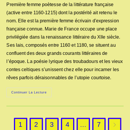
publication :
la
Première femme poètesse de la littérature française
publication :
(active entre 1160-1215) dont la postérité ait retenu le
nom. Elle est la première femme écrivain d'expression
française connue. Marie de France occupe une place
privilégiée dans la renaissance littéraire du XIIe siècle.
Ses lais, composés entre 1160 et 1180, se situent au
confluent des deux grands courants littéraires de
l’époque. La poésie lyrique des troubadours et les vieux
contes celtiques s’unissent chez elle pour incarner les
rêves parfois déraisonnables de l’utopie courtoise.
MARIE
Continuer La Lecture
DE
FRANCE
1
2
3
4
…
7
Aller à l