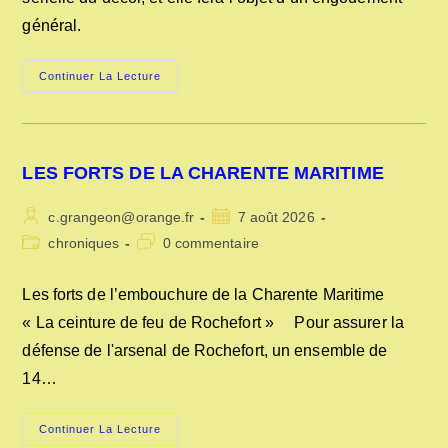
général.
LES
Continuer La Lecture
ASSIETTES
PARLANTES
LES FORTS DE LA CHARENTE MARITIME
Auteur/autrice
Publication
c.grangeon@orange.fr
7 août 2026
de
publiée :
Post
Commentaires
chroniques
0 commentaire
la
category:
de
publication :
la
Les forts de l’embouchure de la Charente Maritime
publication :
« La ceinture de feu de Rochefort » Pour assurer la
défense de l'arsenal de Rochefort, un ensemble de
14…
LES
Continuer La Lecture
FORTS