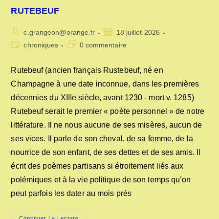
RUTEBEUF
Auteur/autrice
Publication
c.grangeon@orange.fr
18 juillet 2026
de
publiée :
Post
Commentaires
chroniques
0 commentaire
la
category:
de
publication :
la
Rutebeuf (ancien français Rustebeuf, né en
publication :
Champagne à une date inconnue, dans les premières
décennies du XIIIe siècle, avant 1230 - mort v. 1285)
Rutebeuf serait le premier « poète personnel » de notre
littérature. Il ne nous aucune de ses misères, aucun de
ses vices. Il parle de son cheval, de sa femme, de la
nourrice de son enfant, de ses dettes et de ses amis. Il
écrit des poèmes partisans si étroitement liés aux
polémiques et à la vie politique de son temps qu’on
peut parfois les dater au mois près
RUTEBEUF
Continuer La Lecture