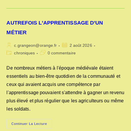
DE
LA
CHARENTE
MARITIME
AUTREFOIS L’APPRENTISSAGE D’UN
MÉTIER
Auteur/autrice
Publication
c.grangeon@orange.fr
2 août 2026
de
publiée :
Post
Commentaires
chroniques
0 commentaire
la
category:
de
publication :
la
De nombreux métiers à l'époque médiévale étaient
publication :
essentiels au bien-être quotidien de la communauté et
ceux qui avaient acquis une compétence par
l'apprentissage pouvaient s'attendre à gagner un revenu
plus élevé et plus régulier que les agriculteurs ou même
les soldats.
AUTREFOIS
Continuer La Lecture
L’APPRENTISSAGE