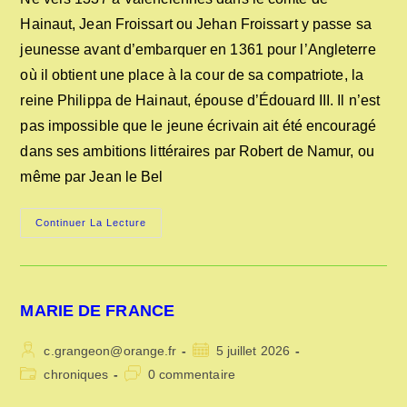
publication :
Hainaut, Jean Froissart ou Jehan Froissart y passe sa
jeunesse avant d’embar­quer en 1361 pour l’Angleterre
où il obtient une place à la cour de sa compatriote, la
reine Philippa de Hainaut, épouse d’Édouard III. Il n’est
pas impossible que le jeune écrivain ait été encouragé
dans ses ambitions littéraires par Robert de Namur, ou
même par Jean le Bel
JEAN
Continuer La Lecture
FROISSART
MARIE DE FRANCE
Auteur/autrice
Publication
c.grangeon@orange.fr
5 juillet 2026
de
publiée :
Post
Commentaires
chroniques
0 commentaire
la
category:
de