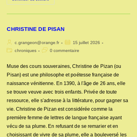
CHRISTINE DE PISAN
Auteur/autrice
Publication
c.grangeon@orange.fr
15 juillet 2026
de
publiée :
Post
Commentaires
chroniques
0 commentaire
la
category:
de
publication :
la
Muse des cours souveraines, Christine de Pizan (ou
publication :
Pisan) est une philosophe et poétesse française de
naissance vénitienne. En 1390, à l'âge de 26 ans, elle
se trouve veuve avec trois enfants. Privée de toute
ressource, elle s'adresse à la littérature, pour gagner sa
vie. Christine de Pizan est considérée comme la
première femme de lettres de langue française ayant
vécu de sa plume. En refusant de se remarier et en
choisissant de vivre de sa plume, elle a bouleversé les