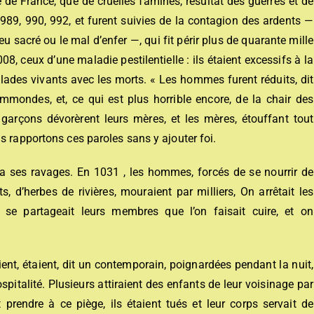
e de France, que de cruelles famines, résultat des guerres et de
, 989, 990, 992, et furent suivies de la contagion des ardents —
eu sacré ou le mal d’enfer —, qui fit périr plus de quarante mille
, ceux d’une maladie pestilentielle : ils étaient excessifs à la
ades vivants avec les morts. « Les hommes furent réduits, dit
immondes, et, ce qui est plus horrible encore, de la chair des
rçons dévorèrent leurs mères, et les mères, étouffant tout
s rapportons ces paroles sans y ajouter foi.
 ses ravages. En 1031 , les hommes, forcés de se nourrir de
s, d’herbes de rivières, mouraient par milliers, On arrêtait les
 se partageait leurs membres que l’on faisait cuire, et on
ient, étaient, dit un contemporain, poignardées pendant la nuit,
pitalité. Plusieurs attiraient des enfants de leur voisinage par
t prendre à ce piège, ils étaient tués et leur corps servait de