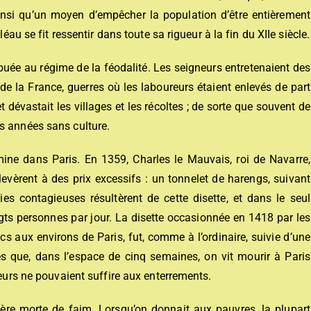
nsi qu’un moyen d’empêcher la population d’être entièrement
léau se fit ressentir dans toute sa rigueur à la fin du XIIe siècle.
buée au régime de la féodalité. Les seigneurs entretenaient des
 de la France, guerres où les laboureurs étaient enlevés de part
 et dévastait les villages et les récoltes ; de sorte que souvent de
s années sans culture.
ine dans Paris. En 1359, Charles le Mauvais, roi de Navarre,
élevèrent à des prix excessifs : un tonnelet de harengs, suivant
ies contagieuses résultèrent de cette disette, et dans le seul
ingts personnes par jour. La disette occasionnée en 1418 par les
cs aux environs de Paris, fut, comme à l’ordinaire, suivie d’une
s que, dans l’espace de cinq semaines, on vit mourir à Paris
yeurs ne pouvaient suffire aux enterrements.
ère morte de faim. Lorsqu’on donnait aux pauvres, la plupart