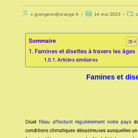
c.grangeon@orange.fr
14 mai 2023
Sommaire
Famines et disettes à travers les âges
Articles similaires
Famines et dise
Cruel
fléau affectant régulièrement notre pays
d
conditions climatiques désastreuses auxquelles un