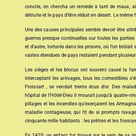
concile, on chercha un remède à tant de maux, ai
détruite et le pays d’être réduit en désert. Le même f
Une des causes principales semble devoir être attri
guerres presque continuelles sur toutes les parties
et d’autre, torturés dans les prisons, où l’on brûlait
vastes étendues de pays restaient pendant plusieur
Les sièges et les blocus ont souvent causé la fam
interceptant les arrivages, tous les comestibles s’
Froissart , se vendait trente écus d’or. Des malad
hôpital de l’Hôtel-Dieu il mourait jusqu’à quatre-v
pillages et les incendies qu’exerçaient les Armagna
maladie contagieuse, qui fit de si prompts ravage
cinquante mille habitants : les prêtres et les fosso
En 1420, un enfant fut trouvé sur le sein de sa m