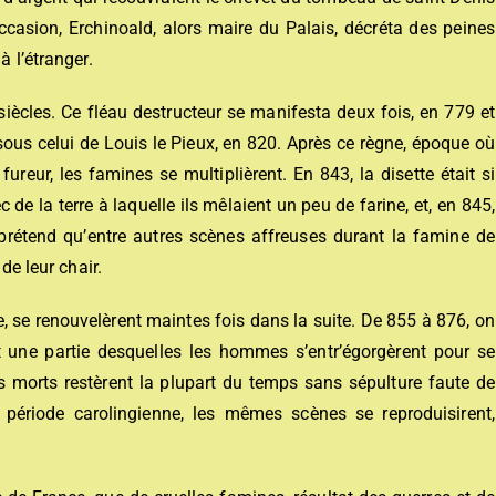
occasion, Erchinoald, alors maire du Palais, décréta des peines
à l’étranger.
 siècles. Ce fléau destructeur se manifesta deux fois, en 779 et
sous celui de Louis le Pieux, en 820. Après ce règne, époque où
fureur, les famines se multiplièrent. En 843, la disette était si
e la terre à laquelle ils mêlaient un peu de farine, et, en 845,
prétend qu’entre autres scènes affreuses durant la famine de
de leur chair.
re, se renouvelèrent maintes fois dans la suite. De 855 à 876, on
une partie desquelles les hommes s’entr’égorgèrent pour se
les morts restèrent la plupart du temps sans sépulture faute de
a période carolingienne, les mêmes scènes se reproduisirent,