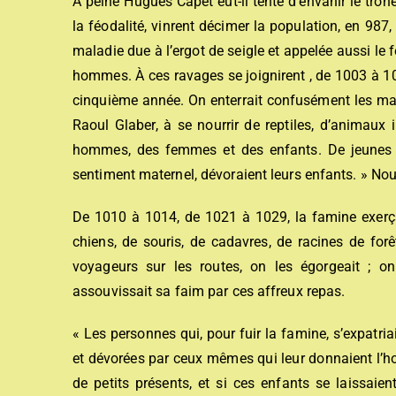
À peine Hugues Capet eut-il tenté d’envahir le trôn
la féodalité, vinrent décimer la population, en 987
maladie due à l’ergot de seigle et appelée aussi le f
hommes. À ces ravages se joignirent , de 1003 à 1008
cinquième année. On enterrait confusément les mal
Raoul Glaber, à se nourrir de reptiles, d’animaux 
hommes, des femmes et des enfants. De jeunes ga
sentiment maternel, dévoraient leurs enfants. » Nou
De 1010 à 1014, de 1021 à 1029, la famine exerça
chiens, de souris, de cadavres, de racines de forêt
voyageurs sur les routes, on les égorgeait ; on
assouvissait sa faim par ces affreux repas.
« Les personnes qui, pour fuir la famine, s’expatria
et dévorées par ceux mêmes qui leur donnaient l’hos
de petits présents, et si ces enfants se laissaien