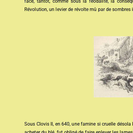
face, tantôt, comme sous la féodalité, la conséq
Révolution, un levier de révolte mû par de sombres i
Sous Clovis II, en 640, une famine si cruelle désola 
acheter du blé, fut obligé de faire enlever les lam