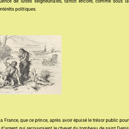
uence de luttes seigneuriales, tantôt encore, comme sous la
ntérêts politiques.
la France, que ce prince, après avoir épuisé le trésor public pour
es d’argent qui recouvraient le chevet du tombeau de saint Denis