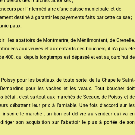
x en dehors des marchés autorisés ;
ndeurs par l’intermédiaire d’une caisse municipale, et de
ement destiné à garantir les payements faits par cette caisse ;
unicipaux.
r : les abattoirs de Montmartre, de Ménilmontant, de Grenelle,
continuées aux veuves et aux enfants des bouchers, il n’a pas été
 de 400, qui depuis longtemps est dépassé et est aujourd’hui de
oissy pour les bestiaux de toute sorte, de la Chapelle Saint-
 Bernardins pour les vaches et les veaux. Tout boucher doit
os bétail, c’est surtout aux marchés de Sceaux, de Poissy et de
urs débattent leur prix à l’amiable. Une fois d’accord sur les
r inscrire le marché ; un bon est délivré au vendeur qui va en
 diriger son acquisition sur l’abattoir le plus à portée de son