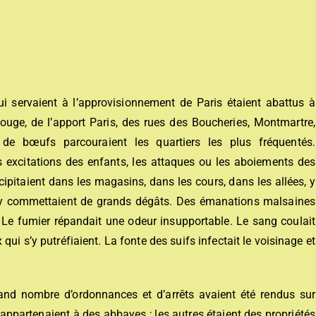
i servaient à l’approvisionnement de Paris étaient abattus à
x-Rouge, de l’apport Paris, des rues des Boucheries, Montmartre,
s de bœufs parcouraient les quartiers les plus fréquentés.
les excitations des enfants, les attaques ou les aboiements des
écipitaient dans les magasins, dans les cours, dans les allées, y
et y commettaient de grands dégâts. Des émanations malsaines
s. Le fumier répandait une odeur insupportable. Le sang coulait
ui s’y putréfiaient. La fonte des suifs infectait le voisinage et
and nombre d’ordonnances et d’arrêts avaient été rendus sur
 appartenaient à des abbayes ; les autres étaient des propriétés