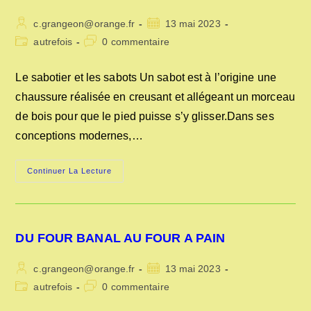
Auteur/autrice
Publication
c.grangeon@orange.fr
13 mai 2023
de
publiée :
Post
Commentaires
autrefois
0 commentaire
la
category:
de
publication :
la
Le sabotier et les sabots Un sabot est à l’origine une
publication :
chaussure réalisée en creusant et allégeant un morceau
de bois pour que le pied puisse s’y glisser.Dans ses
conceptions modernes,…
LE
Continuer La Lecture
SABOTIER
ET
LES
SABOTS
DU FOUR BANAL AU FOUR A PAIN
Auteur/autrice
Publication
c.grangeon@orange.fr
13 mai 2023
de
publiée :
Post
Commentaires
autrefois
0 commentaire
la
category:
de