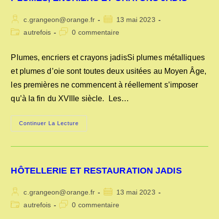
Auteur/autrice
Publication
c.grangeon@orange.fr
13 mai 2023
de
publiée :
Post
Commentaires
autrefois
0 commentaire
la
category:
de
publication :
la
Plumes, encriers et crayons jadisSi plumes métalliques
publication :
et plumes d’oie sont toutes deux usitées au Moyen Âge,
les premières ne commencent à réellement s’imposer
qu’à la fin du XVIIIe siècle. Les…
PLUMES,
Continuer La Lecture
ENCRIERS
ET
CRAYONS
JADIS
HÔTELLERIE ET RESTAURATION JADIS
Auteur/autrice
Publication
c.grangeon@orange.fr
13 mai 2023
de
publiée :
Post
Commentaires
autrefois
0 commentaire
la
category:
de