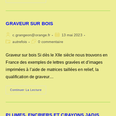
FAUX,
LA
FAUCILLE
ET
LA
FAUCHEUSE
GRAVEUR SUR BOIS
Auteur/autrice
Publication
c.grangeon@orange.fr
13 mai 2023
de
publiée :
Post
Commentaires
autrefois
0 commentaire
la
category:
de
publication :
la
Graveur sur bois Si dès le XIIe siècle nous trouvons en
publication :
France des exemples de lettres gravées et d’images
imprimées à l’aide de matrices taillées en relief, la
qualification de graveur…
GRAVEUR
Continuer La Lecture
SUR
BOIS
PLUMES, ENCRIERS ET CRAYONS JADIS