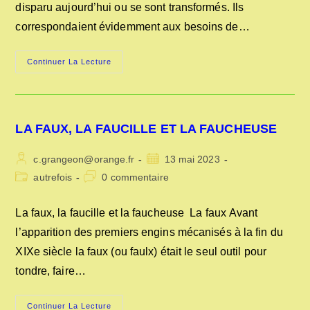
disparu aujourd’hui ou se sont transformés. Ils
correspondaient évidemment aux besoins de…
LE
Continuer La Lecture
COQUETIER
ET
LE
MARCHAND
DE
PEAUX
LA FAUX, LA FAUCILLE ET LA FAUCHEUSE
DE
LAPIN
Auteur/autrice
Publication
c.grangeon@orange.fr
13 mai 2023
de
publiée :
Post
Commentaires
autrefois
0 commentaire
la
category:
de
publication :
la
La faux, la faucille et la faucheuse La faux Avant
publication :
l’apparition des premiers engins mécanisés à la fin du
XIXe siècle la faux (ou faulx) était le seul outil pour
tondre, faire…
LA
Continuer La Lecture