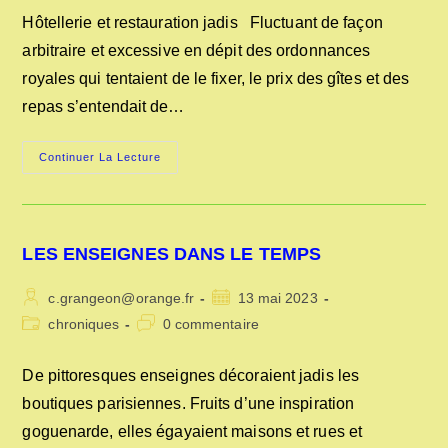
publication :
la
Hôtellerie et restauration jadis Fluctuant de façon
publication :
arbitraire et excessive en dépit des ordonnances
royales qui tentaient de le fixer, le prix des gîtes et des
repas s’entendait de…
HÔTELLERIE
Continuer La Lecture
ET
RESTAURATION
JADIS
LES ENSEIGNES DANS LE TEMPS
Auteur/autrice
Publication
c.grangeon@orange.fr
13 mai 2023
de
publiée :
Post
Commentaires
chroniques
0 commentaire
la
category:
de
publication :
la
De pittoresques enseignes décoraient jadis les
publication :
boutiques parisiennes. Fruits d’une inspiration
goguenarde, elles égayaient maisons et rues et