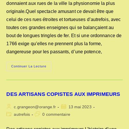
donnaient aux rues de la ville la physionomie la plus
originale.Quel spectacle amusant ce devait être que
celui de ces rues étroites et tortueuses d’autrefois, avec
toutes ces grandes enseignes qui se balançaient au
bout de longues tringles de fer. Et si une ordonnance de
1766 exige qu’elles ne prennent plus la forme,
dangereuse pour les passants, d’une potence,
LES
Continuer La Lecture
ENSEIGNES
DANS
LE
TEMPS
DES ARTISANS COPISTES AUX IMPRIMEURS
Auteur/autrice
Publication
c.grangeon@orange.fr
13 mai 2023
de
publiée :
Post
Commentaires
autrefois
0 commentaire
la
category:
de
publication :
la