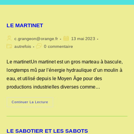
LE MARTINET
Auteur/autrice
Publication
c.grangeon@orange.fr
13 mai 2023
de
publiée :
Post
Commentaires
autrefois
0 commentaire
la
category:
de
publication :
la
Le martinetUn martinet est un gros marteau à bascule,
publication :
longtemps mû par l’énergie hydraulique d’un moulin à
eau, et utilisé depuis le Moyen Âge pour des
productions industrielles diverses comme…
LE
Continuer La Lecture
MARTINET
LE SABOTIER ET LES SABOTS