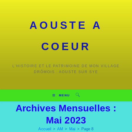
Skip
to
content
AOUSTE A
COEUR
L’HISTOIRE ET LE PATRIMOINE DE MON VILLAGE
DRÔMOIS : AOUSTE SUR SYE
MENU
Archives Mensuelles :
Mai 2023
Accueil
>
AM
>
Mai
>
Page 8