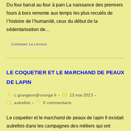
publication :
la
Du four banal au four à pain La naissance des premiers
publication :
fours à bois remonte aux temps les plus reculés de
l’histoire de l’humanité, ceux du début de la
sédentarisation de…
DU
Continuer La Lecture
FOUR
BANAL
AU
FOUR
A
PAIN
LE COQUETIER ET LE MARCHAND DE PEAUX
DE LAPIN
Auteur/autrice
Publication
c.grangeon@orange.fr
13 mai 2023
de
publiée :
Post
Commentaires
autrefois
0 commentaire
la
category:
de
publication :
la
Le coquetier et le marchand de peaux de lapin Il existait
publication :
autrefois dans les campagnes des métiers qui ont