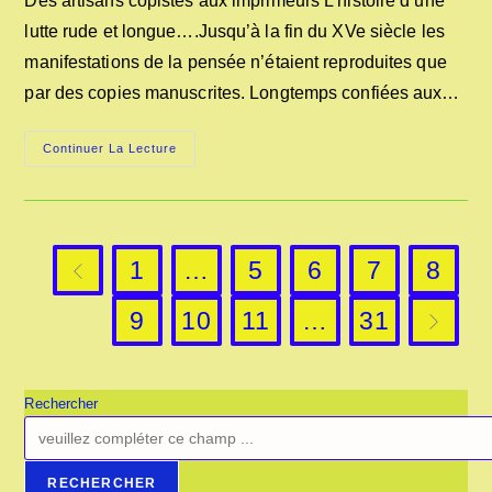
Des artisans copistes aux imprimeurs L’histoire d’une
publication :
lutte rude et longue….Jusqu’à la fin du XVe siècle les
manifestations de la pensée n’étaient reproduites que
par des copies manuscrites. Longtemps confiées aux…
DES
Continuer La Lecture
ARTISANS
COPISTES
AUX
IMPRIMEURS
1
…
5
6
7
8
Go to the previous page
9
10
11
…
31
Aller à l
Rechercher
RECHERCHER