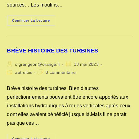
sources… Les moulins…
MOULINS
Continuer La Lecture
BANAUX
ET
DROIT
D’EAU
BRÈVE HISTOIRE DES TURBINES
Auteur/autrice
Publication
c.grangeon@orange.fr
13 mai 2023
de
publiée :
Post
Commentaires
autrefois
0 commentaire
la
category:
de
publication :
la
Brève histoire des turbines Bien d’autres
publication :
perfectionnements pouvaient être encore apportés aux
installations hydrauliques à roues verticales après ceux
dont elles avaient bénéficié jusque là.Mais il ne paraît
pas que ces…
Continuer La Lecture