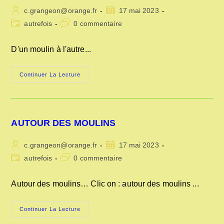
Auteur/autrice
Publication
c.grangeon@orange.fr
17 mai 2023
de
publiée :
Post
Commentaires
autrefois
0 commentaire
la
category:
de
publication :
la
D'un moulin à l'autre...
publication :
D’UN
Continuer La Lecture
MOULIN
A
L’AUTRE
…
AUTOUR DES MOULINS
Auteur/autrice
Publication
c.grangeon@orange.fr
17 mai 2023
de
publiée :
Post
Commentaires
autrefois
0 commentaire
la
category:
de
publication :
la
Autour des moulins… Clic on : autour des moulins ...
publication :
AUTOUR
Continuer La Lecture
DES
MOULINS