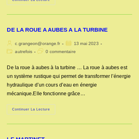
BRÈVE
HISTOIRE
DES
TURBINES
DE LA ROUE A AUBES A LA TURBINE
Auteur/autrice
Publication
c.grangeon@orange.fr
13 mai 2023
de
publiée :
Post
Commentaires
autrefois
0 commentaire
la
category:
de
publication :
la
De la roue à aubes à la turbine … La roue à aubes est
publication :
un système rustique qui permet de transformer l’énergie
hydraulique d’un cours d’eau en énergie
mécanique.Elle fonctionne grâce…
DE
Continuer La Lecture
LA
ROUE
A
AUBES
A
LA