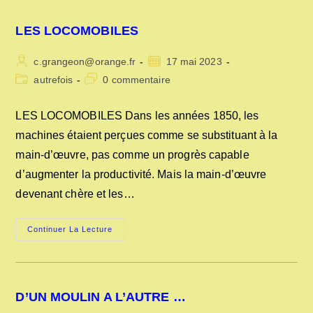
LES LOCOMOBILES
Auteur/autrice
Publication
c.grangeon@orange.fr
17 mai 2023
de
publiée :
Post
Commentaires
autrefois
0 commentaire
la
category:
de
publication :
la
LES LOCOMOBILES Dans les années 1850, les
publication :
machines étaient perçues comme se substituant à la
main-d’œuvre, pas comme un progrès capable
d’augmenter la productivité. Mais la main-d’œuvre
devenant chère et les…
LES
Continuer La Lecture
LOCOMOBILES
D’UN MOULIN A L’AUTRE …