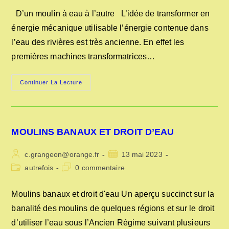
publication :
la
D’un moulin à eau à l’autre L’idée de transformer en
publication :
énergie mécanique utilisable l’énergie contenue dans
l’eau des rivières est très ancienne. En effet les
premières machines transformatrices…
D’UN
Continuer La Lecture
MOULIN
A
L’AUTRE
…
MOULINS BANAUX ET DROIT D’EAU
Auteur/autrice
Publication
c.grangeon@orange.fr
13 mai 2023
de
publiée :
Post
Commentaires
autrefois
0 commentaire
la
category:
de
publication :
la
Moulins banaux et droit d'eau Un aperçu succinct sur la
publication :
banalité des moulins de quelques régions et sur le droit
d’utiliser l’eau sous l’Ancien Régime suivant plusieurs