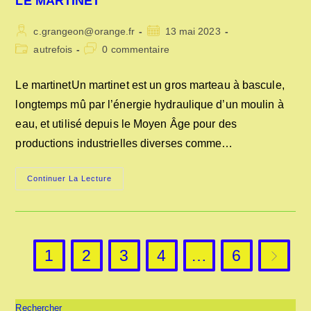
LE MARTINET
TURBINE
Auteur/autrice
Publication
c.grangeon@orange.fr
13 mai 2023
de
publiée :
Post
Commentaires
autrefois
0 commentaire
la
category:
de
publication :
la
Le martinetUn martinet est un gros marteau à bascule,
publication :
longtemps mû par l’énergie hydraulique d’un moulin à
eau, et utilisé depuis le Moyen Âge pour des
productions industrielles diverses comme…
LE
Continuer La Lecture
MARTINET
1
2
3
4
…
6
Aller à l
Rechercher