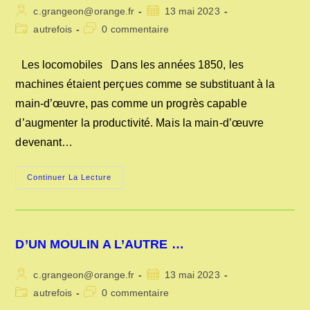
Auteur/autrice
Publication
c.grangeon@orange.fr
13 mai 2023
de
publiée :
Post
Commentaires
autrefois
0 commentaire
la
category:
de
publication :
la
Les locomobiles Dans les années 1850, les
publication :
machines étaient perçues comme se substituant à la
main-d’œuvre, pas comme un progrès capable
d’augmenter la productivité. Mais la main-d’œuvre
devenant…
LES
Continuer La Lecture
LOCOMOBILES
D’UN MOULIN A L’AUTRE …
Auteur/autrice
Publication
c.grangeon@orange.fr
13 mai 2023
de
publiée :
Post
Commentaires
autrefois
0 commentaire
la
category:
de