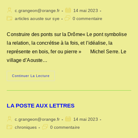
Auteur/autrice
Publication
c.grangeon@orange.fr
14 mai 2023
de
publiée :
Post
Commentaires
articles aouste sur sye
0 commentaire
la
category:
de
publication :
la
Construire des ponts sur la Drôme« Le pont symbolise
publication :
la relation, la concrétise à la fois, et l’idéalise, la
représente en bois, fer ou pierre » Michel Serre. Le
village d’Aouste…
CONSTRUIRE
Continuer La Lecture
DES
PONTS
SUR
LA
DRÔME
LA POSTE AUX LETTRES
Auteur/autrice
Publication
c.grangeon@orange.fr
14 mai 2023
de
publiée :
Post
Commentaires
chroniques
0 commentaire
la
category:
de