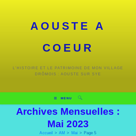
Skip
to
content
AOUSTE A
COEUR
L’HISTOIRE ET LE PATRIMOINE DE MON VILLAGE
DRÔMOIS : AOUSTE SUR SYE
MENU
Archives Mensuelles :
Mai 2023
Accueil
>
AM
>
Mai
>
Page 5