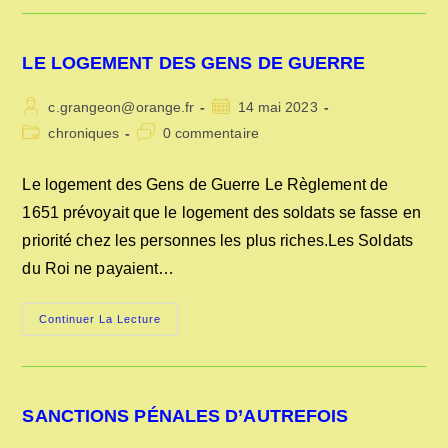
DES
ORDURES
MENAGERES
LE LOGEMENT DES GENS DE GUERRE
Auteur/autrice
Publication
c.grangeon@orange.fr
14 mai 2023
de
publiée :
Post
Commentaires
chroniques
0 commentaire
la
category:
de
publication :
la
Le logement des Gens de Guerre Le Règlement de
publication :
1651 prévoyait que le logement des soldats se fasse en
priorité chez les personnes les plus riches.Les Soldats
du Roi ne payaient…
LE
Continuer La Lecture
LOGEMENT
DES
GENS
DE
GUERRE
SANCTIONS PÉNALES D’AUTREFOIS