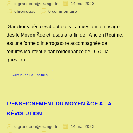
Auteur/autrice
Publication
c.grangeon@orange.fr
14 mai 2023
de
publiée :
Post
Commentaires
chroniques
0 commentaire
la
category:
de
publication :
la
Sanctions pénales d’autrefois La question, en usage
publication :
dès le Moyen Âge et jusqu’à la fin de l’Ancien Régime,
est une forme d’interrogatoire accompagnée de
tortures.Maintenue par l’ordonnance de 1670, la
question…
SANCTIONS
Continuer La Lecture
PÉNALES
D’AUTREFOIS
L’ENSEIGNEMENT DU MOYEN ÂGE A LA
RÉVOLUTION
Auteur/autrice
Publication
c.grangeon@orange.fr
14 mai 2023
de
publiée :