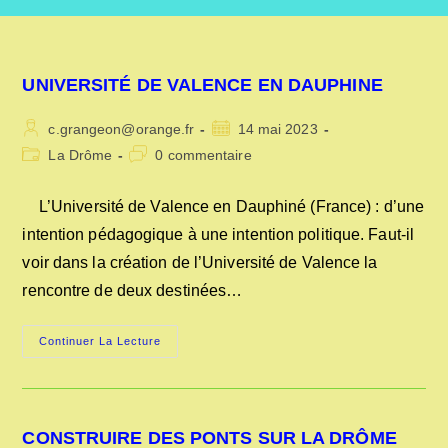
UNIVERSITÉ DE VALENCE EN DAUPHINE
Auteur/autrice
Publication
c.grangeon@orange.fr
14 mai 2023
de
publiée :
Post
Commentaires
La Drôme
0 commentaire
la
category:
de
publication :
la
L’Université de Valence en Dauphiné (France) : d’une
publication :
intention pédagogique à une intention politique. Faut-il
voir dans la création de l’Université de Valence la
rencontre de deux destinées…
UNIVERSITÉ
Continuer La Lecture
DE
VALENCE
EN
DAUPHINE
CONSTRUIRE DES PONTS SUR LA DRÔME