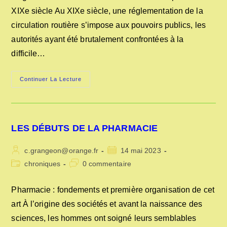
publication :
XIXe siècle Au XIXe siècle, une réglementation de la
circulation routière s’impose aux pouvoirs publics, les
autorités ayant été brutalement confrontées à la
difficile…
RÉGLEMENTATION
Continuer La Lecture
DE
LA
CIRCULATION
AUTOMOBILE
DEPUIS
DE
LES DÉBUTS DE LA PHARMACIE
XIXe
SIÈCLE
Auteur/autrice
Publication
c.grangeon@orange.fr
14 mai 2023
de
publiée :
Post
Commentaires
chroniques
0 commentaire
la
category:
de
publication :
la
Pharmacie : fondements et première organisation de cet
publication :
art À l’origine des sociétés et avant la naissance des
sciences, les hommes ont soigné leurs semblables