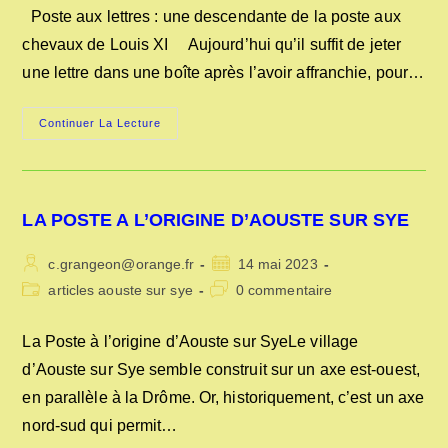
publication :
la
Poste aux lettres : une descendante de la poste aux
publication :
chevaux de Louis XI Aujourd’hui qu’il suffit de jeter
une lettre dans une boîte après l’avoir affranchie, pour…
LA
Continuer La Lecture
POSTE
AUX
LETTRES
LA POSTE A L’ORIGINE D’AOUSTE SUR SYE
Auteur/autrice
Publication
c.grangeon@orange.fr
14 mai 2023
de
publiée :
Post
Commentaires
articles aouste sur sye
0 commentaire
la
category:
de
publication :
la
La Poste à l’origine d’Aouste sur SyeLe village
publication :
d’Aouste sur Sye semble construit sur un axe est-ouest,
en parallèle à la Drôme. Or, historiquement, c’est un axe
nord-sud qui permit…