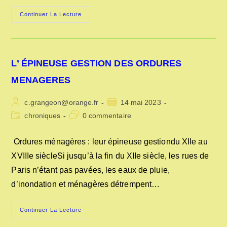
LA
Continuer La Lecture
POSTE
A
L’ORIGINE
D’AOUSTE
SUR
SYE
L’ ÉPINEUSE GESTION DES ORDURES
MENAGERES
Auteur/autrice
Publication
c.grangeon@orange.fr
14 mai 2023
de
publiée :
Post
Commentaires
chroniques
0 commentaire
la
category:
de
publication :
la
Ordures ménagères : leur épineuse gestiondu XIIe au
publication :
XVIIIe siècleSi jusqu’à la fin du XIIe siècle, les rues de
Paris n’étant pas pavées, les eaux de pluie,
d’inondation et ménagères détrempent…
L’
Continuer La Lecture
ÉPINEUSE
GESTION