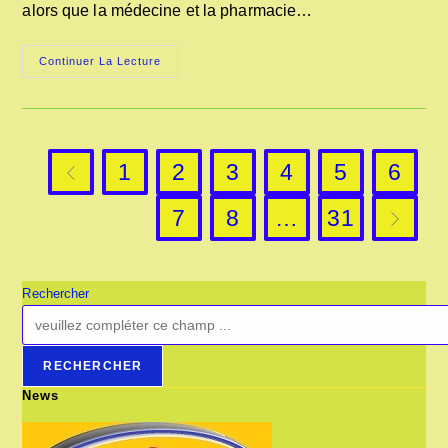
alors que la médecine et la pharmacie…
LES
Continuer La Lecture
DÉBUTS
DE
LA
PHARMACIE
1
2
3
4
5
6
Go to the previous page
7
8
…
31
Aller à l
Rechercher
RECHERCHER
News