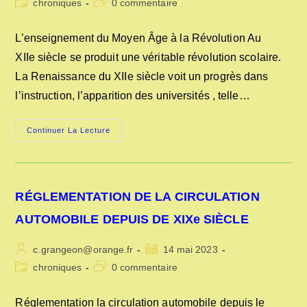
Post
Commentaires
chroniques
0 commentaire
la
category:
de
publication :
la
L’enseignement du Moyen Âge à la Révolution Au
publication :
XIIe siècle se produit une véritable révolution scolaire.
La Renaissance du XIIe siècle voit un progrès dans
l’instruction, l’apparition des universités , telle…
L’ENSEIGNEMENT
Continuer La Lecture
DU
MOYEN
ÂGE
A
LA
RÉVOLUTION
RÉGLEMENTATION DE LA CIRCULATION
AUTOMOBILE DEPUIS DE XIXe SIÈCLE
Auteur/autrice
Publication
c.grangeon@orange.fr
14 mai 2023
de
publiée :
Post
Commentaires
chroniques
0 commentaire
la
category:
de
publication :
la
Réglementation la circulation automobile depuis le