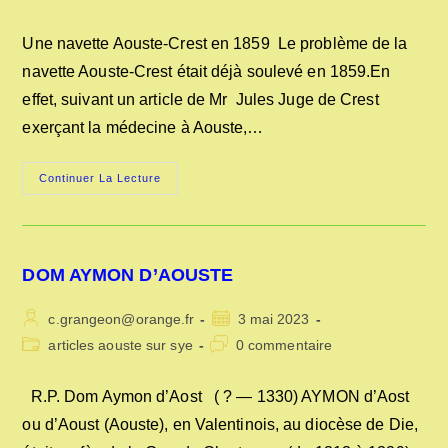
la
category:
de
publication :
la
Une navette Aouste-Crest en 1859 Le problème de la
publication :
navette Aouste-Crest était déjà soulevé en 1859.En
effet, suivant un article de Mr Jules Juge de Crest
exerçant la médecine à Aouste,…
UNE
Continuer La Lecture
NAVETTE
AOUSTE-
CREST
EN
1859
DOM AYMON D’AOUSTE
Auteur/autrice
Publication
c.grangeon@orange.fr
3 mai 2023
de
publiée :
Post
Commentaires
articles aouste sur sye
0 commentaire
la
category:
de
publication :
la
R.P. Dom Aymon d’Aost ( ? — 1330) AYMON d’Aost
publication :
ou d’Aoust (Aouste), en Valentinois, au diocèse de Die,