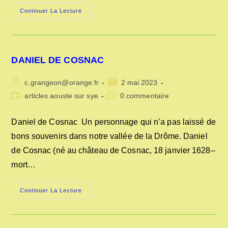
LES
Continuer La Lecture
MÉMOIRES
DE
J.
B.
BRUN
CURE
DANIEL DE COSNAC
D’AOUSTE
Auteur/autrice
Publication
c.grangeon@orange.fr
2 mai 2023
de
publiée :
Post
Commentaires
articles aouste sur sye
0 commentaire
la
category:
de
publication :
la
Daniel de Cosnac Un personnage qui n’a pas laissé de
publication :
bons souvenirs dans notre vallée de la Drôme. Daniel
de Cosnac (né au château de Cosnac, 18 janvier 1628–
mort…
DANIEL
Continuer La Lecture
DE
COSNAC