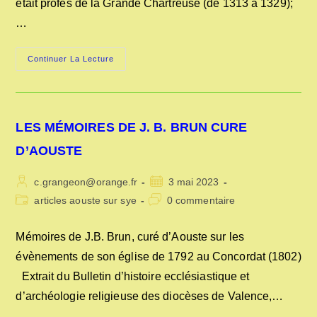
était profès de la Grande Chartreuse (de 1313 à 1329);
…
DOM
Continuer La Lecture
AYMON
D’AOUSTE
LES MÉMOIRES DE J. B. BRUN CURE
D’AOUSTE
Auteur/autrice
Publication
c.grangeon@orange.fr
3 mai 2023
de
publiée :
Post
Commentaires
articles aouste sur sye
0 commentaire
la
category:
de
publication :
la
Mémoires de J.B. Brun, curé d’Aouste sur les
publication :
évènements de son église de 1792 au Concordat (1802)
Extrait du Bulletin d’histoire ecclésiastique et
d’archéologie religieuse des diocèses de Valence,…