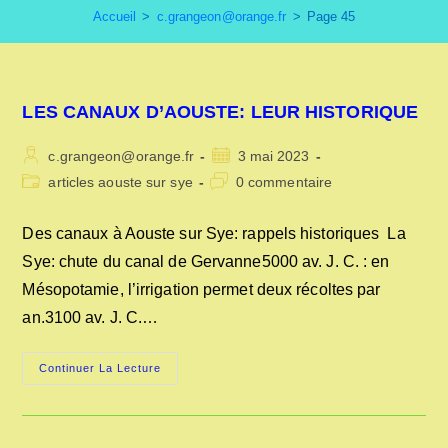
Accueil
>
c.grangeon@orange.fr
>
Page 45
LES CANAUX D’AOUSTE: LEUR HISTORIQUE
Auteur/autrice
Publication
c.grangeon@orange.fr
3 mai 2023
de
publiée :
Post
Commentaires
articles aouste sur sye
0 commentaire
la
category:
de
publication :
la
Des canaux à Aouste sur Sye: rappels historiques La
publication :
Sye: chute du canal de Gervanne5000 av. J. C. : en
Mésopotamie, l’irrigation permet deux récoltes par
an.3100 av. J. C.…
LES
Continuer La Lecture
CANAUX
D’AOUSTE:
LEUR
HISTORIQUE