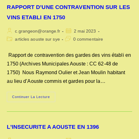
RAPPORT D’UNE CONTRAVENTION SUR LES
VINS ETABLI EN 1750
Auteur/autrice
Publication
c.grangeon@orange.fr
2 mai 2023
de
publiée :
Post
Commentaires
articles aouste sur sye
0 commentaire
la
category:
de
publication :
la
Rapport de contravention des gardes des vins établi en
publication :
1750 (Archives Municipales Aouste : CC 62-48 de
1750) Nous Raymond Oulier et Jean Moulin habitant
au lieu d’Aouste commis et gardes pour la…
RAPPORT
Continuer La Lecture
D’UNE
CONTRAVENTION
SUR
LES
VINS
ETABLI
L’INSECURITE A AOUSTE EN 1396
EN
1750