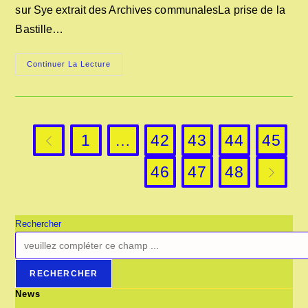
sur Sye extrait des Archives communalesLa prise de la
Bastille…
FÊTE
Continuer La Lecture
NATIONALE
DU
14
JUILLET
1790
A
AOUSTE
1
…
42
43
44
45
SUR
Go to the previous page
SYE
46
47
48
Aller à l
Rechercher
RECHERCHER
News