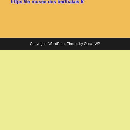
https://le-musée-des berthalais.fr
Copyright - WordPress Theme by OceanWP