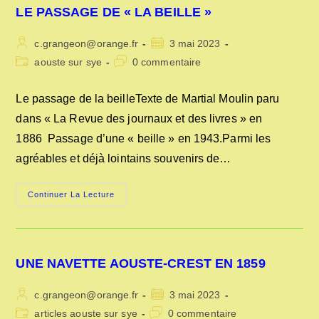
LE PASSAGE DE « LA BEILLE »
Auteur/autrice
Publication
c.grangeon@orange.fr
3 mai 2023
de
publiée :
Post
Commentaires
aouste sur sye
0 commentaire
la
category:
de
publication :
la
Le passage de la beilleTexte de Martial Moulin paru
publication :
dans « La Revue des journaux et des livres » en
1886 Passage d’une « beille » en 1943.Parmi les
agréables et déjà lointains souvenirs de…
LE
Continuer La Lecture
PASSAGE
DE
« LA
BEILLE »
UNE NAVETTE AOUSTE-CREST EN 1859
Auteur/autrice
Publication
c.grangeon@orange.fr
3 mai 2023
de
publiée :
Post
Commentaires
articles aouste sur sye
0 commentaire