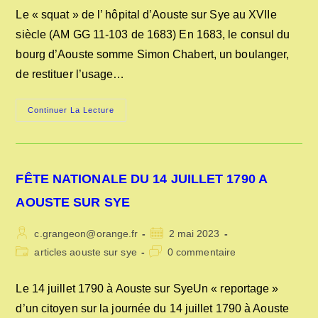
publication :
la
Le « squat » de l’ hôpital d’Aouste sur Sye au XVIIe
publication :
siècle (AM GG 11-103 de 1683) En 1683, le consul du
bourg d’Aouste somme Simon Chabert, un boulanger,
de restituer l’usage…
LES
Continuer La Lecture
DÉCONVENUES
D’UN
HÔPITAL
A
AOUSTE
AU
FÊTE NATIONALE DU 14 JUILLET 1790 A
XVIIE
SIÈCLE
AOUSTE SUR SYE
Auteur/autrice
Publication
c.grangeon@orange.fr
2 mai 2023
de
publiée :
Post
Commentaires
articles aouste sur sye
0 commentaire
la
category:
de
publication :
la
Le 14 juillet 1790 à Aouste sur SyeUn « reportage »
publication :
d’un citoyen sur la journée du 14 juillet 1790 à Aouste