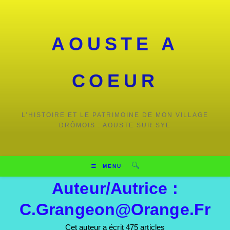
Skip
to
content
AOUSTE A
COEUR
L’HISTOIRE ET LE PATRIMOINE DE MON VILLAGE
DRÔMOIS : AOUSTE SUR SYE
MENU
Auteur/autrice :
C.grangeon@orange.fr
Cet auteur a écrit 475 articles