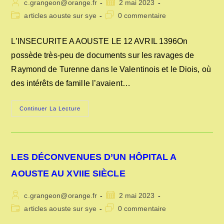
Auteur/autrice
Publication
c.grangeon@orange.fr
2 mai 2023
de
publiée :
Post
Commentaires
articles aouste sur sye
0 commentaire
la
category:
de
publication :
la
L’INSECURITE A AOUSTE LE 12 AVRIL 1396On
publication :
possède très-peu de documents sur les ravages de
Raymond de Turenne dans le Valentinois et le Diois, où
des intérêts de famille l’avaient…
L’INSECURITE
Continuer La Lecture
A
AOUSTE
EN
1396
LES DÉCONVENUES D’UN HÔPITAL A
AOUSTE AU XVIIE SIÈCLE
Auteur/autrice
Publication
c.grangeon@orange.fr
2 mai 2023
de
publiée :
Post
Commentaires
articles aouste sur sye
0 commentaire
la
category:
de