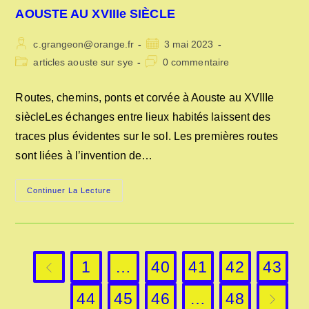
AOUSTE AU XVIIIe SIÈCLE
Auteur/autrice
Publication
c.grangeon@orange.fr
3 mai 2023
de
publiée :
Post
Commentaires
articles aouste sur sye
0 commentaire
la
category:
de
publication :
la
Routes, chemins, ponts et corvée à Aouste au XVIIIe
publication :
siècleLes échanges entre lieux habités laissent des
traces plus évidentes sur le sol. Les premières routes
sont liées à l’invention de…
ROUTES,
Continuer La Lecture
CHEMINS,
PONTS
ET
CORVÉE
A
AOUSTE
AU
1
…
40
41
42
43
XVIIIe
Go to the previous page
SIÈCLE
44
45
46
…
48
Aller à l