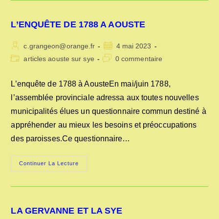
MONUMENTS
AUX
MORTS
L’ENQUÊTE DE 1788 A AOUSTE
D’AOUSTE
Auteur/autrice
Publication
c.grangeon@orange.fr
4 mai 2023
de
publiée :
Post
Commentaires
articles aouste sur sye
0 commentaire
la
category:
de
publication :
la
L’enquête de 1788 à AousteEn mai/juin 1788,
publication :
l’assemblée provinciale adressa aux toutes nouvelles
municipalités élues un questionnaire commun destiné à
appréhender au mieux les besoins et préoccupations
des paroisses.Ce questionnaire…
L’ENQUÊTE
Continuer La Lecture
DE
1788
A
AOUSTE
LA GERVANNE ET LA SYE