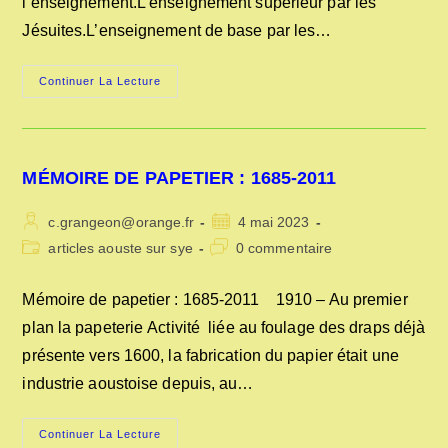
l’enseignement.L’enseignement supérieur par les
Jésuites.L’enseignement de base par les…
ENSEIGNEMENT
Continuer La Lecture
CONGREGATIONISTE
ET
PRIVE
A
AOUSTE
MÉMOIRE DE PAPETIER : 1685-2011
Auteur/autrice
Publication
c.grangeon@orange.fr
4 mai 2023
de
publiée :
Post
Commentaires
articles aouste sur sye
0 commentaire
la
category:
de
publication :
la
Mémoire de papetier : 1685-2011 1910 – Au premier
publication :
plan la papeterie Activité liée au foulage des draps déjà
présente vers 1600, la fabrication du papier était une
industrie aoustoise depuis, au…
MÉMOIRE
Continuer La Lecture