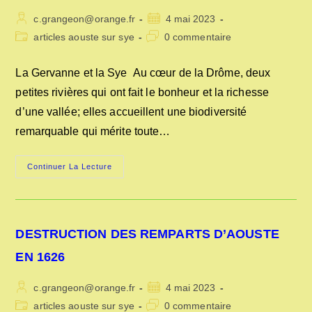
Auteur/autrice
Publication
c.grangeon@orange.fr
4 mai 2023
de
publiée :
Post
Commentaires
articles aouste sur sye
0 commentaire
la
category:
de
publication :
la
La Gervanne et la Sye Au cœur de la Drôme, deux
publication :
petites rivières qui ont fait le bonheur et la richesse
d’une vallée; elles accueillent une biodiversité
remarquable qui mérite toute…
LA
Continuer La Lecture
GERVANNE
ET
LA
SYE
DESTRUCTION DES REMPARTS D’AOUSTE
EN 1626
Auteur/autrice
Publication
c.grangeon@orange.fr
4 mai 2023
de
publiée :
Post
Commentaires
articles aouste sur sye
0 commentaire