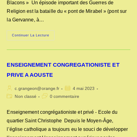
Blacons » Un épisode important des Guerres de
Religion est la bataille du « pont de Mirabel » (pont sur
la Gervanne, à…
ARRESTATION
Continuer La Lecture
DE
CHARLES
DUPUY-
MONTBRUN
ENSEIGNEMENT CONGREGATIONISTE ET
PRIVE A AOUSTE
Auteur/autrice
Publication
c.grangeon@orange.fr
4 mai 2023
de
publiée :
Post
Commentaires
Non classé
0 commentaire
la
category:
de
publication :
la
Enseignement congrégationiste et privé - Ecole du
publication :
quartier Saint Christophe Depuis le Moyen-Âge,
l’église catholique a toujours eu le souci de développer