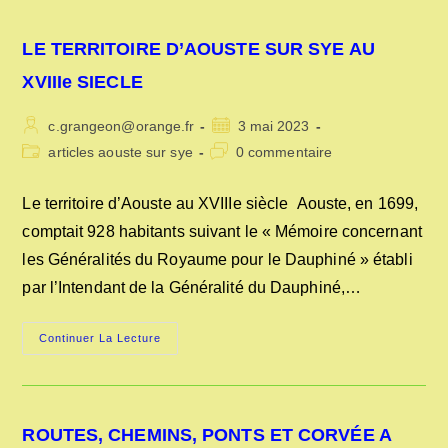
–
1946
LE TERRITOIRE D’AOUSTE SUR SYE AU
XVIIIe SIECLE
Auteur/autrice
Publication
c.grangeon@orange.fr
3 mai 2023
de
publiée :
Post
Commentaires
articles aouste sur sye
0 commentaire
la
category:
de
publication :
la
Le territoire d’Aouste au XVIIIe siècle Aouste, en 1699,
publication :
comptait 928 habitants suivant le « Mémoire concernant
les Généralités du Royaume pour le Dauphiné » établi
par l’Intendant de la Généralité du Dauphiné,…
LE
Continuer La Lecture
TERRITOIRE
D’AOUSTE
SUR
SYE
AU
XVIIIe
ROUTES, CHEMINS, PONTS ET CORVÉE A
SIECLE