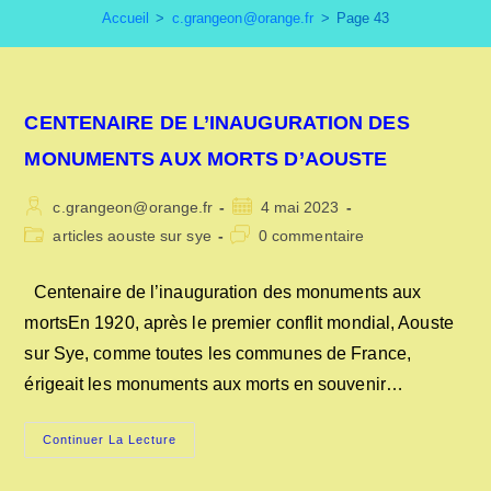
Accueil
>
c.grangeon@orange.fr
>
Page 43
CENTENAIRE DE L’INAUGURATION DES
MONUMENTS AUX MORTS D’AOUSTE
Auteur/autrice
Publication
c.grangeon@orange.fr
4 mai 2023
de
publiée :
Post
Commentaires
articles aouste sur sye
0 commentaire
la
category:
de
publication :
la
Centenaire de l’inauguration des monuments aux
publication :
mortsEn 1920, après le premier conflit mondial, Aouste
sur Sye, comme toutes les communes de France,
érigeait les monuments aux morts en souvenir…
CENTENAIRE
Continuer La Lecture
DE
L’INAUGURATION
DES