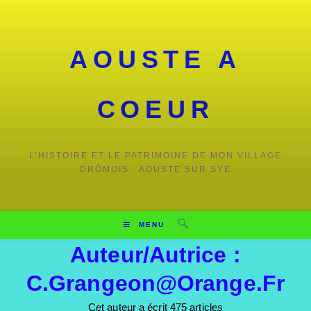
Skip
to
content
AOUSTE A
COEUR
L’HISTOIRE ET LE PATRIMOINE DE MON VILLAGE
DRÔMOIS : AOUSTE SUR SYE
MENU
Auteur/autrice :
C.grangeon@orange.fr
Cet auteur a écrit 475 articles