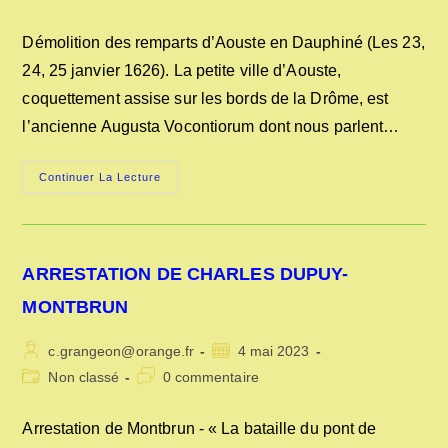
la
category:
de
publication :
la
Démolition des remparts d’Aouste en Dauphiné (Les 23,
publication :
24, 25 janvier 1626). La petite ville d’Aouste,
coquettement assise sur les bords de la Drôme, est
l’ancienne Augusta Vocontiorum dont nous parlent…
DESTRUCTION
Continuer La Lecture
DES
REMPARTS
D’AOUSTE
EN
1626
ARRESTATION DE CHARLES DUPUY-
MONTBRUN
Auteur/autrice
Publication
c.grangeon@orange.fr
4 mai 2023
de
publiée :
Post
Commentaires
Non classé
0 commentaire
la
category:
de
publication :
la
Arrestation de Montbrun - « La bataille du pont de
publication :