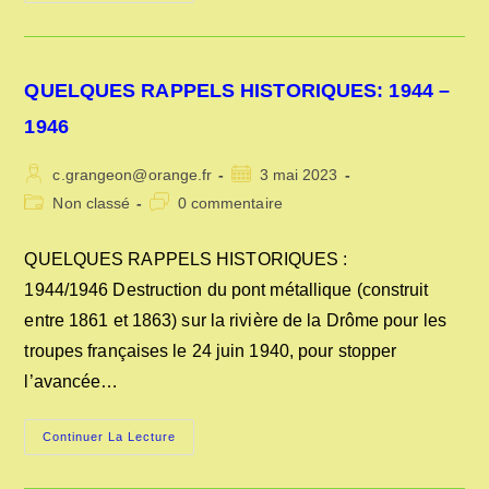
DE
PAPETIER
:
1685-
2011
QUELQUES RAPPELS HISTORIQUES: 1944 –
1946
Auteur/autrice
Publication
c.grangeon@orange.fr
3 mai 2023
de
publiée :
Post
Commentaires
Non classé
0 commentaire
la
category:
de
publication :
la
QUELQUES RAPPELS HISTORIQUES :
publication :
1944/1946 Destruction du pont métallique (construit
entre 1861 et 1863) sur la rivière de la Drôme pour les
troupes françaises le 24 juin 1940, pour stopper
l’avancée…
QUELQUES
Continuer La Lecture
RAPPELS
HISTORIQUES:
1944