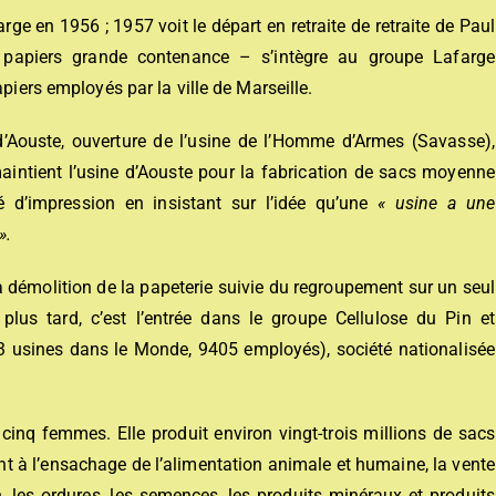
e en 1956 ; 1957 voit le départ en retraite de retraite de Paul
papiers grande contenance – s’intègre au groupe Lafarge
piers employés par la ville de Marseille.
d’Aouste, ouverture de l’usine de l’Homme d’Armes (Savasse),
intient l’usine d’Aouste pour la fabrication de sacs moyenne
 d’impression en insistant sur l’idée qu’une
« usine a une
».
a démolition de la papeterie suivie du regroupement sur un seul
lus tard, c’est l’entrée dans le groupe Cellulose du Pin et
13 usines dans le Monde, 9405 employés), société nationalisée
cinq femmes. Elle produit environ vingt-trois millions de sacs
 à l’ensachage de l’alimentation animale et humaine, la vente
, les ordures, les semences, les produits minéraux et produits