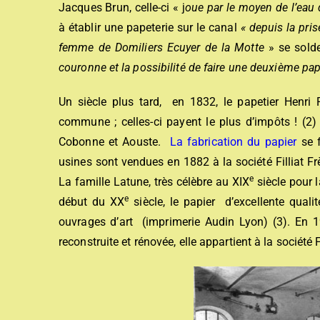
Jacques Brun, celle-ci « j
oue par le moyen de l’eau 
à établir une papeterie sur le canal
« depuis la pris
femme de Domiliers Ecuyer
de la Motte
» se sold
couronne et la possibilité de faire une deuxième pape
Un siècle plus tard, en 1832, le papetier Henri 
commune ; celles-ci payent le plus d’impôts ! (2) i
Cobonne et Aouste.
La fabrication du papier
se f
usines sont vendues en 1882 à la société Filliat Fr
e
La famille Latune
, très célèbre au XIX
siècle pour l
e
début du XX
siècle, le papier d’excellente quali
ouvrages d’art (imprimerie Audin Lyon) (3). En 19
reconstruite et rénovée, elle appartient à la société F