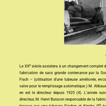
e
Le XX
siècle assistera à un changement complet de
fabrication de sacs grande contenance par la So
Fisch – (utilisation d’une tubeuse améliorée, enc
valve pour le remplissage automatique.) M. Alibaux 
en est le directeur depuis 1925 (4). L’année su
directeur, M. Henri Buisson responsable de la fabri
re
travaux sur une tubeuse Fischer et Krecke (I
tu