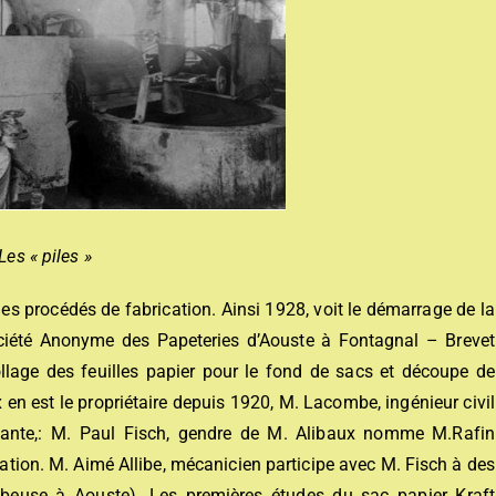
Les « piles »
s procédés de fabrication. Ainsi 1928, voit le démarrage de la
ciété Anonyme des Papeteries d’Aouste à Fontagnal – Brevet
ollage des feuilles papier pour le fond de sacs et découpe de
en est le propriétaire depuis 1920, M. Lacombe, ingénieur civil
ivante,: M. Paul Fisch, gendre de M. Alibaux nomme M.Rafin
cation. M. Aimé Allibe, mécanicien participe avec M. Fisch à des
beuse à Aouste). Les premières études du sac papier Kraft