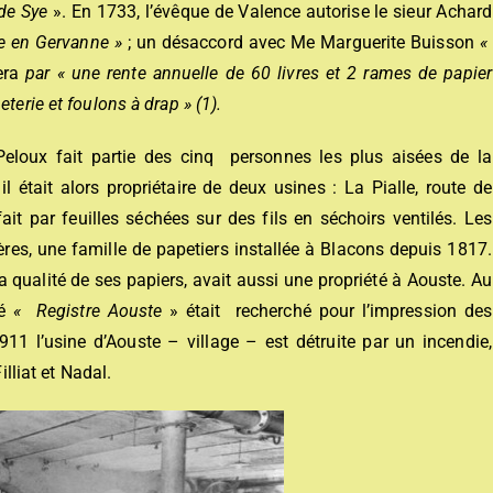
de Sye
». En 1733, l’évêque de Valence autorise le sieur Achard
e
en Gervanne »
; un désaccord avec Me Marguerite Buisson
«
era
par « une rente annuelle de 60 livres et 2 rames de papier
terie et foulons à drap » (1).
Peloux fait partie des cinq personnes les plus aisées de la
l était alors propriétaire de deux usines : La Pialle, route de
ait par feuilles séchées sur des fils en séchoirs ventilés. Les
ères, une famille de papetiers installée à Blacons depuis 1817.
a qualité de ses papiers, avait aussi une propriété à Aouste. Au
té
« Registre
Aouste
» était recherché pour l’impression des
11 l’usine d’Aouste – village – est détruite par un incendie,
illiat et Nadal.