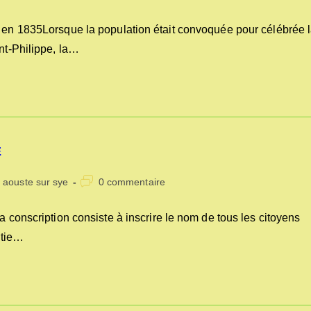
de
la
 en 1835Lorsque la population était convoquée pour célébrée 
publication :
int-Philippe, la…
E
Commentaires
s aouste sur sye
0 commentaire
de
la
 conscription consiste à inscrire le nom de tous les citoyens
publication :
rtie…