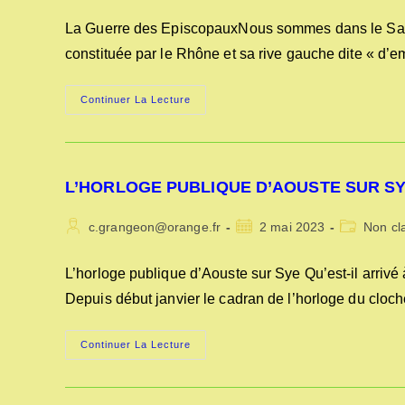
de
publiée :
category:
la
La Guerre des EpiscopauxNous sommes dans le Saint
publication :
constituée par le Rhône et sa rive gauche dite « d’e
LA
Continuer La Lecture
GUERRE
DES
EPISCOPAUX
L’HORLOGE PUBLIQUE D’AOUSTE SUR S
Auteur/autrice
Publication
Post
c.grangeon@orange.fr
2 mai 2023
Non cl
de
publiée :
category:
la
L’horloge publique d’Aouste sur Sye Qu’est-il arrivé 
publication :
Depuis début janvier le cadran de l’horloge du cloc
L’HORLOGE
Continuer La Lecture
PUBLIQUE
D’AOUSTE
SUR
SYE