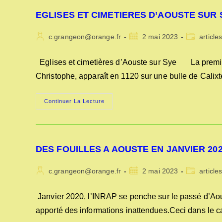
EGLISES ET CIMETIERES D’AOUSTE SUR 
Auteur/autrice
Publication
Post
c.grangeon@orange.fr
2 mai 2023
article
de
publiée :
category:
la
Eglises et cimetières d’Aouste sur Sye La première
publication :
Christophe, apparaît en 1120 sur une bulle de Calixt
EGLISES
Continuer La Lecture
ET
CIMETIERES
D’AOUSTE
SUR
SYE
DES FOUILLES A AOUSTE EN JANVIER 20
Auteur/autrice
Publication
Post
c.grangeon@orange.fr
2 mai 2023
article
de
publiée :
category:
la
Janvier 2020, l’INRAP se penche sur le passé d’Aou
publication :
apporté des informations inattendues.Ceci dans le 