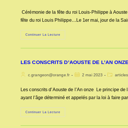
de
publiée :
category:
la
Cérémonie de la fête du roi Louis-Philippe à Aouste
publication :
fête du roi Louis Philippe…Le 1er mai, jour de la Sa
CEREMONIE
Continuer La Lecture
DE
LA
FÊTE
DU
ROI
LOUIS-
LES CONSCRITS D’AOUSTE DE L’AN ONZ
PHILIPPE
A
AOUSTE
Auteur/autrice
Publication
Post
c.grangeon@orange.fr
EN
2 mai 2023
article
1835
de
publiée :
category:
la
Les conscrits d’Aouste de l’An onze Le principe de la
publication :
ayant l’âge déterminé et appelés par la loi à faire pa
LES
Continuer La Lecture
CONSCRITS
D’AOUSTE
DE