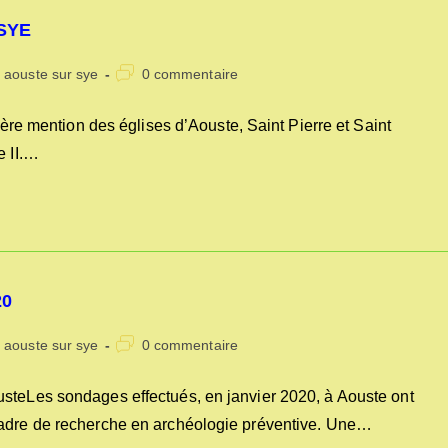
SYE
Commentaires
s aouste sur sye
0 commentaire
de
la
 mention des églises d’Aouste, Saint Pierre et Saint
publication :
e II.…
20
Commentaires
s aouste sur sye
0 commentaire
de
la
steLes sondages effectués, en janvier 2020, à Aouste ont
publication :
cadre de recherche en archéologie préventive. Une…