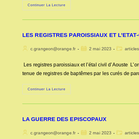
AOUSTE,
Continuer La Lecture
COMMUNAUTÉ
ET
CONSULS
AUX
XVIIe
ET
LES REGISTRES PAROISSIAUX ET L’ETAT-
XVIIIe
SIÈCLES
Auteur/autrice
Publication
Post
c.grangeon@orange.fr
2 mai 2023
article
de
publiée :
category:
la
Les registres paroissiaux et l’étal civil d’Aouste L’
publication :
tenue de registres de baptêmes par les curés de par
LES
Continuer La Lecture
REGISTRES
PAROISSIAUX
ET
L’ETAT-
CIVIL
D’AOUSTE
LA GUERRE DES EPISCOPAUX
Auteur/autrice
Publication
Post
c.grangeon@orange.fr
2 mai 2023
article