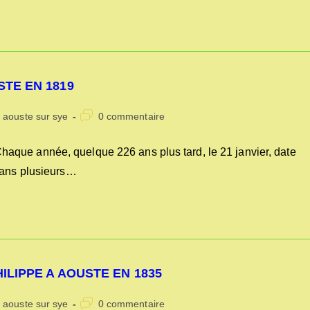
STE EN 1819
Commentaires
s aouste sur sye
0 commentaire
de
la
que année, quelque 226 ans plus tard, le 21 janvier, date
publication :
 dans plusieurs…
ILIPPE A AOUSTE EN 1835
Commentaires
s aouste sur sye
0 commentaire