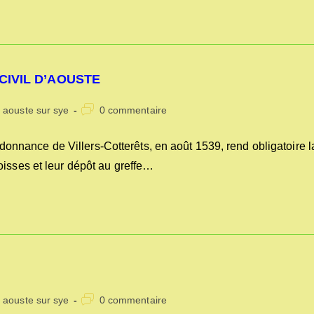
CIVIL D’AOUSTE
Commentaires
s aouste sur sye
0 commentaire
de
la
ordonnance de Villers-Cotterêts, en août 1539, rend obligatoire l
publication :
oisses et leur dépôt au greffe…
Commentaires
s aouste sur sye
0 commentaire