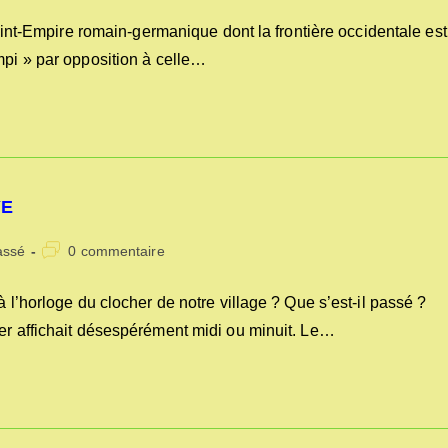
de
la
-Empire romain-germanique dont la frontière occidentale est
publication :
mpi » par opposition à celle…
YE
Commentaires
assé
0 commentaire
de
la
à l’horloge du clocher de notre village ? Que s’est-il passé ?
publication :
her affichait désespérément midi ou minuit. Le…