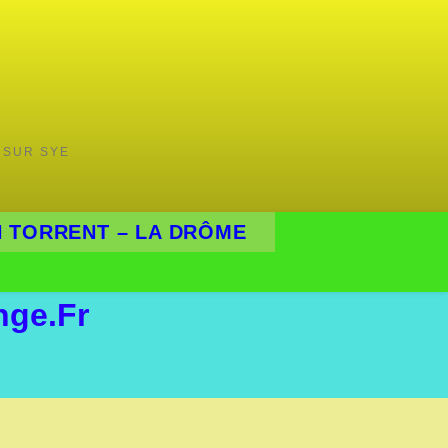
 SUR SYE
 TORRENT – LA DRÔME
ge.fr