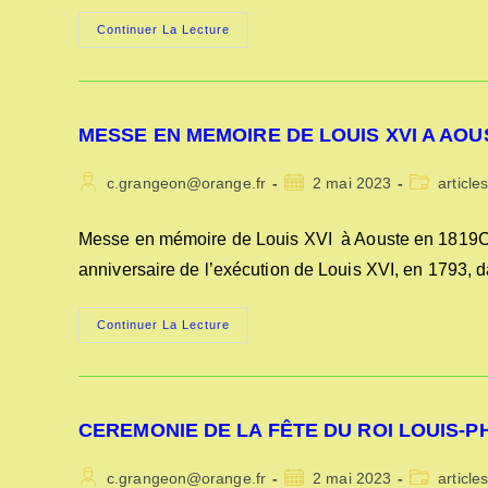
DES
Continuer La Lecture
FOUILLES
A
AOUSTE
EN
JANVIER
2020
MESSE EN MEMOIRE DE LOUIS XVI A AOU
Auteur/autrice
Publication
Post
c.grangeon@orange.fr
2 mai 2023
article
de
publiée :
category:
la
Messe en mémoire de Louis XVI à Aouste en 1819Cha
publication :
anniversaire de l’exécution de Louis XVI, en 1793,
MESSE
Continuer La Lecture
EN
MEMOIRE
DE
LOUIS
XVI
A
CEREMONIE DE LA FÊTE DU ROI LOUIS-PH
AOUSTE
EN
1819
Auteur/autrice
Publication
Post
c.grangeon@orange.fr
2 mai 2023
article