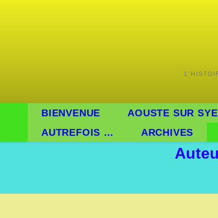
Skip
to
content
L’HISTO
BIENVENUE
AOUSTE SUR SYE
AUTREFOIS …
ARCHIVES
Auteu