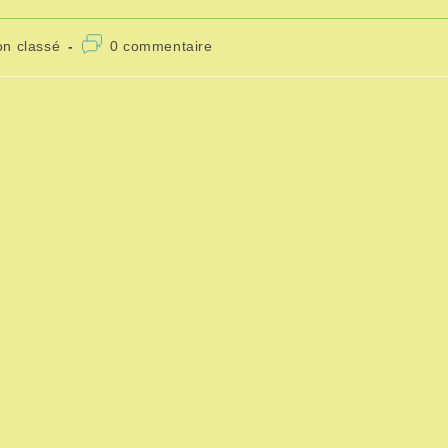
Commentaires
n classé
0 commentaire
ry:
de
la
publication :