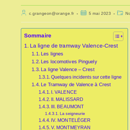
Auteur/autrice
Publication
Post
c.grangeon@orange.fr
5 mai 2023
No
de
publiée :
catego
la
publication :
Sommaire
La ligne de tramway Valence-Crest
Les lignes
Les locomotives Pinguely
La ligne Valence – Crest
Quelques incidents sur cette ligne
Le Tramway de Valence à Crest
I. VALENCE
II. MALISSARD
III. BEAUMONT
La seigneurie
IV. MONTELÉGER
V. MONTMEYRAN