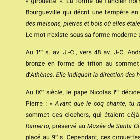
« girouette ». La forme de l’ancien nor
Bourgueville qui décrit une tempête en
des maisons, pierres et bois où elles étai
Le mot n’existe sous sa forme moderne d
er
Au 1
s. av. J.-C., vers 48 av. J-C. A
bronze en forme de triton au sommet 
d’
Athènes. Elle indiquait la direction des 
e
er
Au IX
siècle, le pape Nicolas I
décide
Pierre : «
Avant que le coq chante, tu m
sommet des clochers, qui étaient déj
Ramerto
, préservé au
Musée de Santa Giu
e
placé au 9
s. Cependant, ces girouette