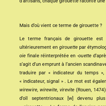
d’artisans, chaque girouette raconte une 
Mais d’où vient ce terme de girouette ?
Le terme français de girouette est
ultérieurement en
girouette
par étymolog
oie
finale réinterprétée en
-ouette
d’aprè
s’agit d’un emprunt à l’ancien scandina
traduire par « indicateur du temps 
« indicateur, signal » . Le mot est éga
wirewire
,
wirewite
,
virevite
(Rouen, 1474)
d’oïl septentrionaux [w] devenu pl