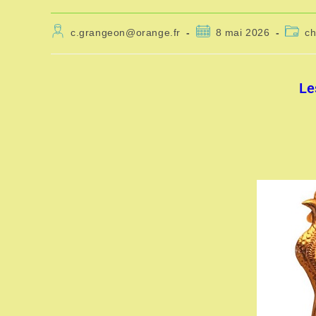
c.grangeon@orange.fr
8 mai 2026
ch
Le