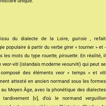
histoire unique.
 issu du dialecte de la Loire,
guiroie
, refait
ie populaire à partir du verbe
girer
« tourner » et
-
s les mots du type
rouette, pirouette
. En réalité, il
ve
ve
o
r-viti
(islandais moderne
ve
o
urviti
) qui peut se
», composé des éléments
ve
o
r
« temps » et
viti
lement attesté en ancien normand sous les formes
 au Moyen Âge, avec la phonétique des dialectes
us tardivement [v], d’où le normand
verguillon