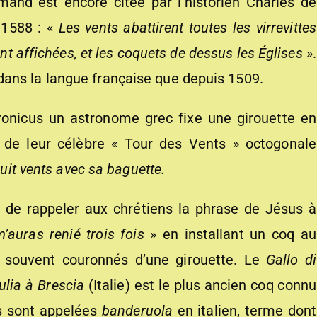
mand est encore citée par l’historien Charles de
 1588 : «
Les vents abattirent toutes les virrevittes
ent affichées, et les coquets de dessus les Églises
».
ans la langue française que depuis 1509.
ndronicus un astronome grec fixe une girouette en
de leur célèbre « Tour des Vents » octogonale
huit vents avec sa baguette.
 de rappeler aux chrétiens la phrase de Jésus à
’auras renié trois fois
» en installant un coq au
à souvent couronnés d’une girouette. Le
Gallo di
lia à Brescia
(Italie) est le plus ancien coq connu
s sont appelées
banderuola
en italien, terme dont