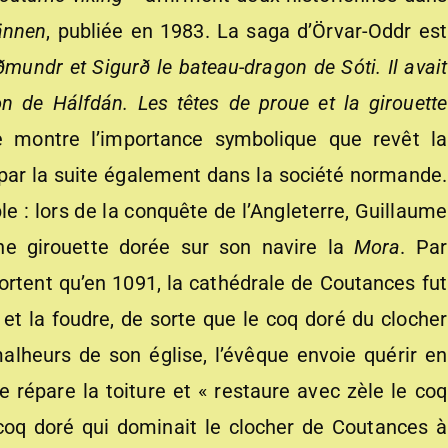
ännen
, publiée en 1983. La saga d’Örvar-Oddr est
undr et Sigurð le bateau-dragon de Sóti. Il avait
on de Hálfdán. Les têtes de proue et la girouette
 montre l’importance symbolique que revêt la
 par la suite également dans la société normande.
e : lors de la conquête de l’Angleterre, Guillaume
une girouette dorée sur son navire la
Mora
. Par
ortent qu’en 1091, la cathédrale de Coutances fut
 la foudre, de sorte que le coq doré du clocher
alheurs de son église, l’évêque envoie quérir en
 répare la toiture et « restaure avec zèle le coq
 coq doré qui dominait le clocher de Coutances à