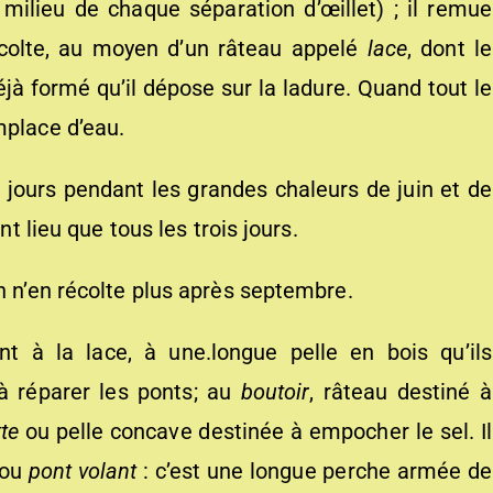
ilieu de chaque séparation d’œillet) ; il remue
récolte, au moyen d’un râteau appelé
lace
, dont le
éjà formé qu’il dépose sur la ladure. Quand tout le
mplace d’eau.
 jours pendant les grandes chaleurs de juin et de
nt lieu que tous les trois jours.
n n’en récolte plus après septembre.
t à la lace, à une.longue pelle en bois qu’ils
t à réparer les ponts; au
boutoir
, râteau destiné à
te
ou pelle concave destinée à empocher le sel. Il
ou
pont volant
: c’est une longue perche armée de