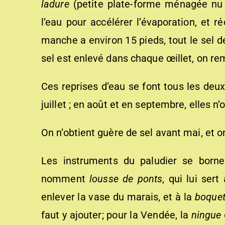
ladur
e
(petite plate-forme ménagée nu m
l’eau pour accélérer l’évaporation, et 
manche a environ 15 pieds, tout le sel d
sel est enlevé dans chaque œillet, on re
Ces reprises d’eau se font tous les deux
juillet ; en août et en septembre, elles n’o
On n’obtient guère de sel avant mai, et o
Les instruments du paludier se bornen
nomment
lo
u
sse
de pont
s
, qui lui ser
enlever la vase du marais, et à la
b
oquet
faut y ajouter; pour la Vendée, la
ningue