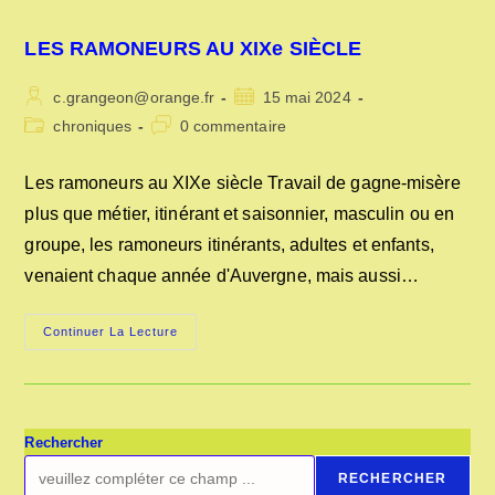
LES RAMONEURS AU XIXe SIÈCLE
Auteur/autrice
Publication
c.grangeon@orange.fr
15 mai 2024
de
publiée :
Post
Commentaires
chroniques
0 commentaire
la
category:
de
publication :
la
Les ramoneurs au XIXe siècle Travail de gagne-misère
publication :
plus que métier, itinérant et saisonnier, masculin ou en
groupe, les ramoneurs itinérants, adultes et enfants,
venaient chaque année d'Auvergne, mais aussi…
LES
Continuer La Lecture
RAMONEURS
AU
XIXe
SIÈCLE
Rechercher
RECHERCHER