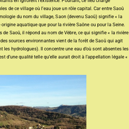
itants en ignorent l’existence. Pourtant, ce lieu chargé
les de ce village où l’eau joue un rôle capital. Car entre Saoû
ymologie du nom du village, Saon (devenu Saoû) signifie « la
 origine aquatique que pour la rivière Saône ou pour la Seine.
de Saoû, il répond au nom de Vèbre, ce qui signifie « la rivière
 des sources environnantes vient de la forêt de Saoû qui agit
 les hydrologues). Il concentre une eau d’où sont absentes les
est d’une qualité telle qu’elle aurait droit à l’appellation légale «