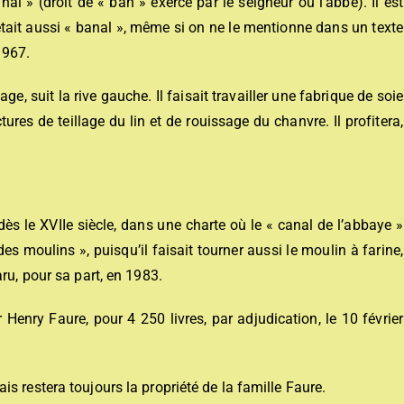
 » (droit de « ban » exercé par le seigneur ou l’abbé). Il est
 était aussi « banal », même si on ne le mentionne dans un texte
1967.
age, suit la rive gauche. Il faisait travailler une fabrique de soie
res de teillage du lin et de rouissage du chanvre. Il profitera,
 dès le XVIIe siècle, dans une charte où le « canal de l’abbaye »
es moulins », puisqu’il faisait tourner aussi le moulin à farine,
ru, pour sa part, en 1983.
Henry Faure, pour 4 250 livres, par adjudication, le 10 février
s restera toujours la propriété de la famille Faure.