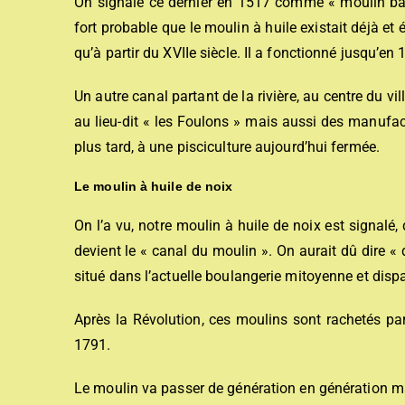
On signale ce dernier en 1517 comme « moulin banal
fort probable que le moulin à huile existait déjà et
qu’à partir du XVIIe siècle. Il a fonctionné jusqu’en 
Un autre canal partant de la rivière, au centre du vill
au lieu-dit « les Foulons » mais aussi des manufactu
plus tard, à une pisciculture aujourd’hui fermée.
Le moulin à huile de noix
On l’a vu, notre moulin à huile de noix est signalé,
devient le « canal du moulin ». On aurait dû dire « d
situé dans l’actuelle boulangerie mitoyenne et dispa
Après la Révolution, ces moulins sont rachetés par 
1791.
Le moulin va passer de génération en génération mai