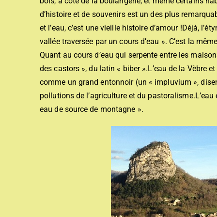
bois, à côté de la boulangerie, et même certains hab
d’histoire et de souvenirs est un des plus remarquab
et l’eau, c’est une vieille histoire d’amour !
Déjà, l’ét
vallée traversée par un cours d’eau ». C’est la même
Quant au cours d’eau qui serpente entre les maisons 
des castors », du latin « biber ».
L’eau de la Vèbre et
comme un grand entonnoir (un « impluvium », disent
pollutions de l’agriculture et du pastoralisme.
L’eau 
eau de source de montagne ».