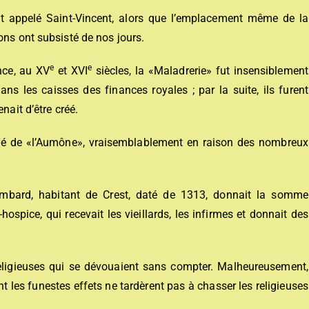
fut appelé Saint-Vincent, alors que l’emplacement même de la
ons ont subsisté de nos jours.
e
e
nce, au XV
et XVI
siècles, la «Maladrerie» fut insensiblement
ans les caisses des finances royales ; par la suite, ils furent
nait d’être créé.
pelé de «l’Aumône», vraisemblablement en raison des nombreux
bard, habitant de Crest, daté de 1313, donnait la somme
-hospice, qui recevait les vieillards, les infirmes et donnait des
 religieuses qui se dévouaient sans compter. Malheureusement,
ont les funestes effets ne tardèrent pas à chasser les religieuses