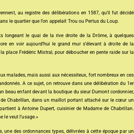
ennent, au registre des délibérations en 1587, qu’il fut décidé
ans le quartier que l’on appelait Trou ou Pertus du Loup.
rts longeant le quai de la rive droite de la Drôme, à quelques
re en voir aujourd’hui le grand mur s’élevant à droite de la
 la place Frédéric Mistral, pour déboucher en pente raide sur la
 aux malades, mais aussi aux nécessiteux, fort nombreux en ces
andonnés. A ce sujet, on retrouve dans une délibération du 1er
é un beau enfant devant la boutique du sieur Dumont cordonnier,
 de Chabrillan, dans un maillot portant attaché sur le cœur un
artient à Antoine Dupert, cuisinier de Madame de Chabrillan.
e le veut l’usage.»
te, une des ordonnances types, délivrées à cette époque par un