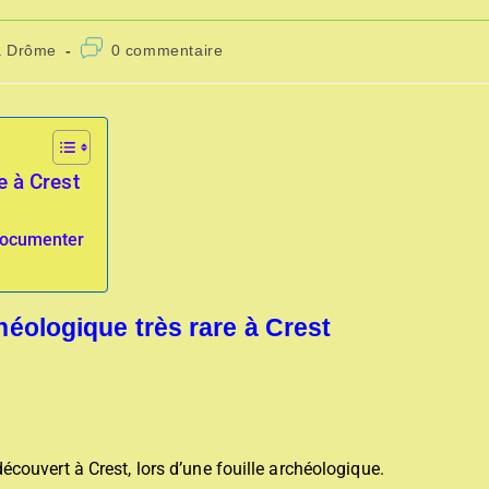
a Drôme
0 commentaire
e à Crest
 documenter
éologique très rare à Crest
ouvert à Crest, lors d’une fouille archéologique.