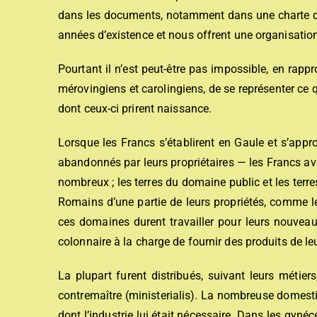
dans les documents, notamment dans une charte de 
années d’existence et nous offrent une organisatio
Pourtant il n’est peut-être pas impossible, en rapp
mérovingiens et carolingiens, de se représenter ce qu
dont ceux-ci prirent naissance.
Lorsque les Francs s’établirent en Gaule et s’appr
abandonnés par leurs propriétaires — les Francs ave
nombreux ; les terres du domaine public et les terres
Romains d’une partie de leurs propriétés, comme le 
ces domaines durent travailler pour leurs nouveau
colonnaire à la charge de fournir des produits de leu
La plupart furent distribués, suivant leurs métier
contremaître (ministerialis). La nombreuse domest
dont l’industrie lui était nécessaire. Dans les gyné