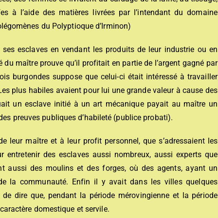
fes à l’aide des matières livrées par l’intendant du domaine
 Prolégomènes du Polyptioque d’Irminon)
de ses esclaves en vendant les produits de leur industrie ou en
é du maître prouve qu’il profitait en partie de l’argent gagné par
lois burgondes suppose que celui-ci était intéressé à travailler
. Les plus habiles avaient pour lui une grande valeur à cause des
 tuait un esclave initié à un art mécanique payait au maître un
des preuves publiques d’habileté (publice probati).
 de leur maître et à leur profit personnel, que s’adressaient les
r entretenir des esclaves aussi nombreux, aussi experts que
ent aussi des moulins et des forges, où des agents, ayant un
 de la communauté. Enfin il y avait dans les villes quelques
t de dire que, pendant la période mérovingienne et la période
n caractère domestique et servile.