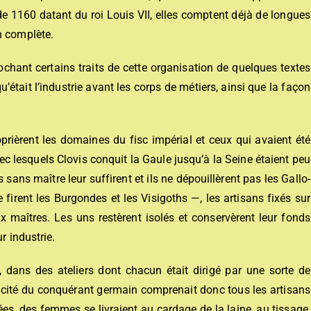
1160 datant du roi Louis VII, elles comptent déjà de longues
n complète.
rochant certains traits de cette organisation de quelques textes
’était l’industrie avant les corps de métiers, ainsi que la façon
oprièrent les domaines du fisc impérial et ceux qui avaient été
c lesquels Clovis conquit la Gaule jusqu’à la Seine étaient peu
 sans maître leur suffirent et ils ne dépouillèrent pas les Gallo-
firent les Burgondes et les Visigoths —, les artisans fixés sur
x maîtres. Les uns restèrent isolés et conservèrent leur fonds
r industrie.
s, dans des ateliers dont chacun était dirigé par une sorte de
icité du conquérant germain comprenait donc tous les artisans
cées, des femmes se livraient au cardage de la laine, au tissage,