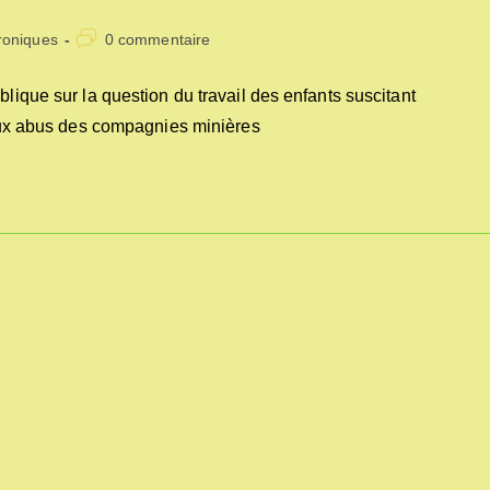
Commentaires
roniques
0 commentaire
ry:
de
la
blique sur la question du travail des enfants suscitant
publication :
r aux abus des compagnies minières