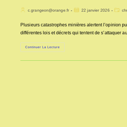
Auteur/autrice
Publication
Post
c.grangeon@orange.fr
22 janvier 2026
ch
de
publiée :
catego
la
Plusieurs catastrophes minières alertent l’opinion pu
publication :
différentes lois et décrets qui tentent de s’attaque
LE
Continuer La Lecture
TRAVAIL
DES
ENFANTS
DANS
LES
MINES
EN
1840