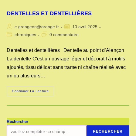
DENTELLES ET DENTELLIÈRES
Auteur/autrice
Publication
c.grangeon@orange.fr
10 avril 2025
de
publiée :
Post
Commentaires
chroniques
0 commentaire
la
category:
de
publication :
la
Dentelles et dentellières Dentelle au point d’Alençon
publication :
La dentelle C'est un ouvrage léger et décoratif à motifs
ajourés, tissu délicat sans trame ni chaîne réalisé avec
un ou plusieurs…
DENTELLES
Continuer La Lecture
ET
DENTELLIÈRES
Rechercher
RECHERCHER