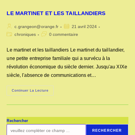
LE MARTINET ET LES TAILLANDIERS
Auteur/autrice
Publication
c.grangeon@orange.fr
21 avril 2024
de
publiée :
Post
Commentaires
chroniques
0 commentaire
la
category:
de
publication :
la
Le martinet et les taillandiers Le martinet du taillandier,
publication :
une petite entreprise familiale qui a survécu à la
révolution économique du siècle dernier. Jusqu'au XIXe
siècle, l'absence de communications et…
LE
Continuer La Lecture
MARTINET
ET
LES
TAILLANDIERS
Rechercher
RECHERCHER