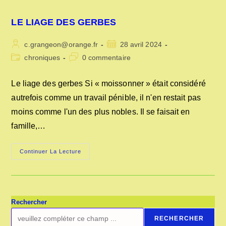
LE LIAGE DES GERBES
Auteur/autrice
Publication
c.grangeon@orange.fr
28 avril 2024
de
publiée :
Post
Commentaires
chroniques
0 commentaire
la
category:
de
publication :
la
Le liage des gerbes Si « moissonner » était considéré
publication :
autrefois comme un travail pénible, il n'en restait pas
moins comme l'un des plus nobles. Il se faisait en
famille,…
LE
Continuer La Lecture
LIAGE
DES
GERBES
Rechercher
RECHERCHER