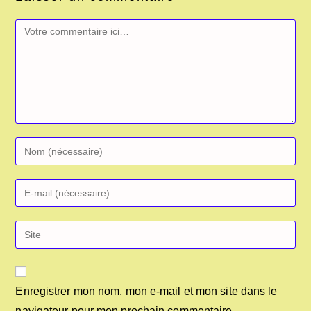
Comment
Enter
your
name
Enter
or
your
username
email
Saisir
to
address
l’URL
comment
to
de
comment
votre
Enregistrer mon nom, mon e-mail et mon site dans le
site
navigateur pour mon prochain commentaire.