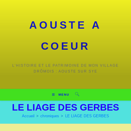
Skip
to
content
AOUSTE A
COEUR
L’HISTOIRE ET LE PATRIMOINE DE MON VILLAGE
DRÔMOIS : AOUSTE SUR SYE
MENU
LE LIAGE DES GERBES
Accueil
>
chroniques
>
LE LIAGE DES GERBES