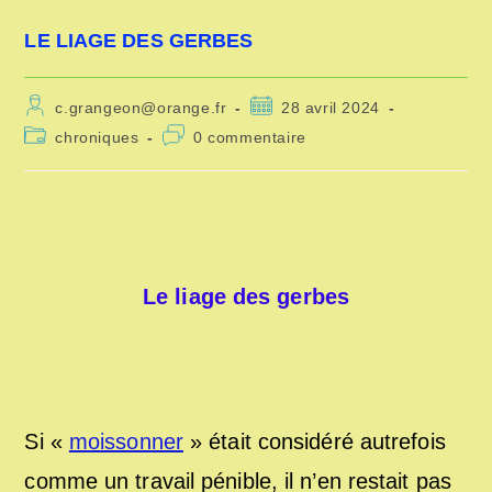
LE LIAGE DES GERBES
Auteur/autrice
Publication
c.grangeon@orange.fr
28 avril 2024
de
publiée :
Post
Commentaires
chroniques
0 commentaire
la
category:
de
publication :
la
publication :
Le liage des gerbes
Si «
moissonner
» était considéré autrefois
comme un travail pénible, il n’en restait pas