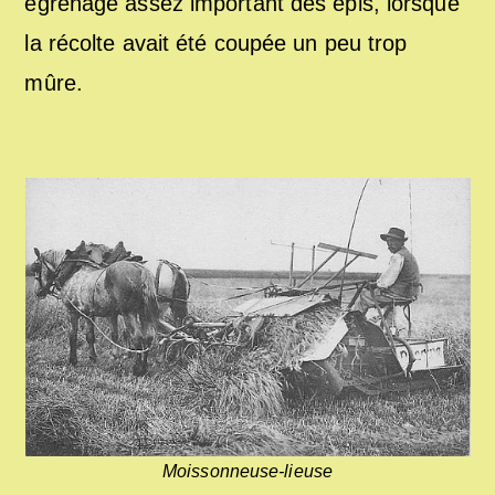
égrenage assez important des épis, lorsque
la récolte avait été coupée un peu trop
mûre.
Moissonneuse-lieuse