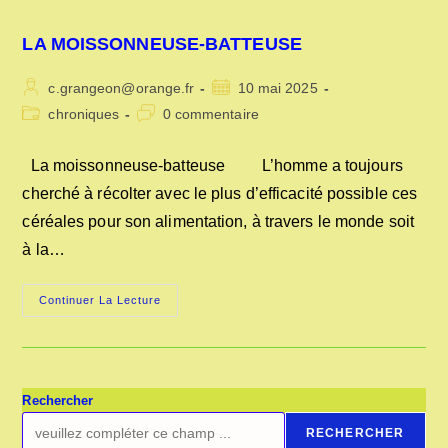
LA MOISSONNEUSE-BATTEUSE
Auteur/autrice
Publication
c.grangeon@orange.fr
10 mai 2025
de
publiée :
Post
Commentaires
chroniques
0 commentaire
la
category:
de
publication :
la
La moissonneuse-batteuse L’homme a toujours
publication :
cherché à récolter avec le plus d’efficacité possible ces
céréales pour son alimentation, à travers le monde soit
à la…
LA
Continuer La Lecture
MOISSONNEUSE-
BATTEUSE
Rechercher
RECHERCHER