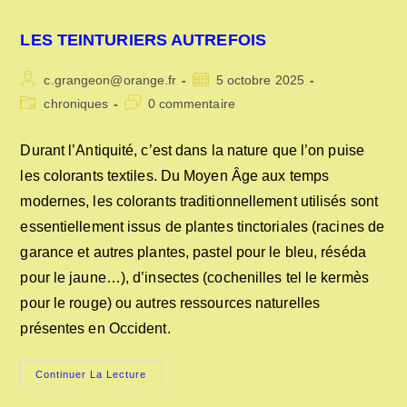
LES TEINTURIERS AUTREFOIS
Auteur/autrice
Publication
c.grangeon@orange.fr
5 octobre 2025
de
publiée :
Post
Commentaires
chroniques
0 commentaire
la
category:
de
publication :
la
Durant l’Antiquité, c’est dans la nature que l’on puise
publication :
les colorants textiles. Du Moyen Âge aux temps
modernes, les colorants traditionnellement utilisés sont
essentiellement issus de plantes tinctoriales (racines de
garance et autres plantes, pastel pour le bleu, réséda
pour le jaune…), d’insectes (cochenilles tel le kermès
pour le rouge) ou autres ressources naturelles
présentes en Occident.
LES
Continuer La Lecture
TEINTURIERS
AUTREFOIS