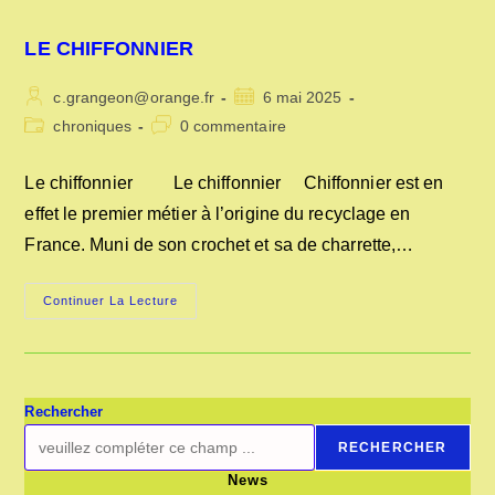
LE CHIFFONNIER
Auteur/autrice
Publication
c.grangeon@orange.fr
6 mai 2025
de
publiée :
Post
Commentaires
chroniques
0 commentaire
la
category:
de
publication :
la
Le chiffonnier Le chiffonnier Chiffonnier est en
publication :
effet le premier métier à l’origine du recyclage en
France. Muni de son crochet et sa de charrette,…
LE
Continuer La Lecture
CHIFFONNIER
Rechercher
RECHERCHER
News