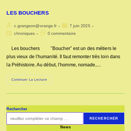
LES BOUCHERS
Auteur/autrice
Publication
c.grangeon@orange.fr
7 juin 2025
de
publiée :
Post
Commentaires
chroniques
0 commentaire
la
category:
de
publication :
la
Les bouchers "Boucher" est un des métiers le
publication :
plus vieux de l'humanité. Il faut remonter très loin dans
la Préhistoire. Au début, l'homme, nomade,…
LES
Continuer La Lecture
BOUCHERS
Rechercher
RECHERCHER
News