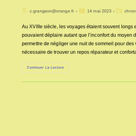
Auteur/autrice
Publication
Post
c.grangeon@orange.fr
14 mai 2023
chron
de
publiée :
category:
la
Au XVIIIe siècle, les voyages étaient souvent longs et
publication :
pouvaient déplaire autant que l’inconfort du moyen de
permettre de négliger une nuit de sommeil pour des vo
nécessaire de trouver un repos réparateur et confort
LES
Continuer La Lecture
VOYAGES
D’AUTREFOIS