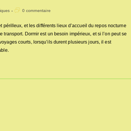
Commentaires
iques
0 commentaire
de
la
 périlleux, et les différents lieux d’accueil du repos nocturne
publication :
 transport. Dormir est un besoin impérieux, et si l’on peut se
yages courts, lorsqu’ils durent plusieurs jours, il est
able.