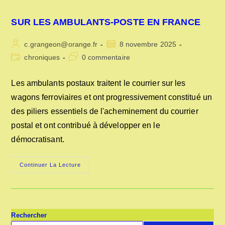
SUR LES AMBULANTS-POSTE EN FRANCE
Auteur/autrice
Publication
c.grangeon@orange.fr
8 novembre 2025
de
publiée :
Post
Commentaires
chroniques
0 commentaire
la
category:
de
publication :
la
Les ambulants postaux traitent le courrier sur les
publication :
wagons ferroviaires et ont progressivement constitué un
des piliers essentiels de l'acheminement du courrier
postal et ont contribué à développer en le
démocratisant.
SUR
Continuer La Lecture
LES
AMBULANTS-
POSTE
EN
FRANCE
Rechercher