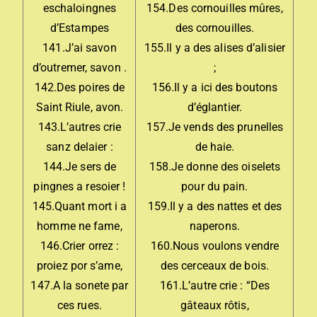
eschaloingnes
154.Des cornouilles mûres,
d’Estampes
des cornouilles.
141.J’ai savon
155.Il y a des alises d’alisier
d’outremer, savon .
;
142.Des poires de
156.Il y a ici des boutons
Saint Riule, avon.
d’églantier.
143.L’autres crie
157.Je vends des prunelles
sanz delaier :
de haie.
144.Je sers de
158.Je donne des oiselets
pingnes a resoier !
pour du pain.
145.Quant mort i a
159.Il y a des nattes et des
homme ne fame,
naperons.
146.Crier orrez :
160.Nous voulons vendre
proiez por s’ame,
des cerceaux de bois.
147.A la sonete par
161.L’autre crie : “Des
ces rues.
gâteaux rôtis,