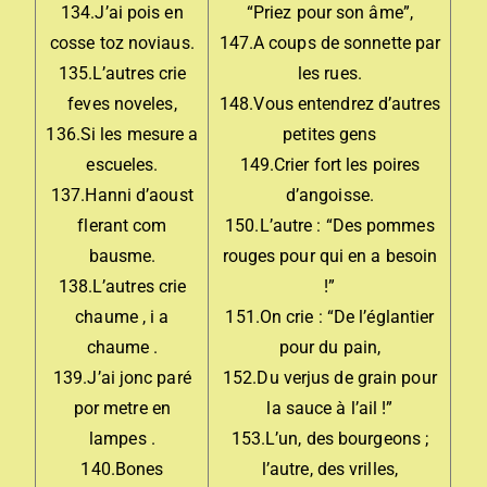
134.J’ai pois en
“Priez pour son âme”,
cosse toz noviaus.
147.A coups de sonnette par
135.L’autres crie
les rues.
feves noveles,
148.Vous entendrez d’autres
136.Si les mesure a
petites gens
escueles.
149.Crier fort les poires
137.Hanni d’aoust
d’angoisse.
flerant com
150.L’autre : “Des pommes
bausme.
rouges pour qui en a besoin
138.L’autres crie
!”
chaume , i a
151.On crie : “De l’églantier
chaume .
pour du pain,
139.J’ai jonc paré
152.Du verjus de grain pour
por metre en
la sauce à l’ail !”
lampes .
153.L’un, des bourgeons ;
140.Bones
l’autre, des vrilles,