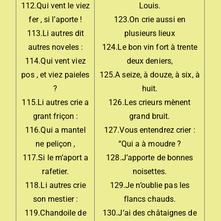
112.Qui vent le viez
Louis.
fer , si l’aporte !
123.On crie aussi en
113.Li autres dit
plusieurs lieux
autres noveles :
124.Le bon vin fort à trente
114.Qui vent viez
deux deniers,
pos , et viez paieles
125.A seize, à douze, à six, à
?
huit.
115.Li autres crie a
126.Les crieurs mènent
grant friçon :
grand bruit.
116.Qui a mantel
127.Vous entendrez crier :
ne peliçon ,
“Qui a à moudre ?
117.Si le m’aport a
128.J’apporte de bonnes
rafetier.
noisettes.
118.Li autres crie
129.Je n’oublie pas les
son mestier :
flancs chauds.
119.Chandoile de
130.J’ai des châtaignes de