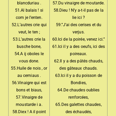
blancduriau .
57.Du vinaigre de moutarde.
51.Al balais ! si
58.Dieu ! N’y a-t-il pas de la
com je l’enten.
lie ici ?
52.L’autres crie qui
59.”J’ai des cerises et du
veut, le ten ;
verjus.
53.L’autres crie la
60.Ici de la poirée, venez ici.”
busche bone,
61.Ici il y a des oeufs, ici des
54.A ij oboles le
poireaux.
vous done.
62.Il y a des pâtés chauds,
55.Huile de nois , or
des gâteaux chauds.
au cerniaus .
63.Ici il y a du poisson de
56.Vinaigre qui est
Bondies,
bons et biaus,
64.De chaudes oublies
57.Vinaigre de
renforcées,
moustarde i a.
65.Des galettes chaudes,
58.Diex ! A il point
des échaudés,