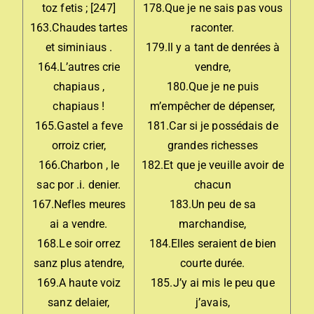
toz fetis ; [247]
178.Que je ne sais pas vous
163.Chaudes tartes
raconter.
et siminiaus .
179.Il y a tant de denrées à
164.L’autres crie
vendre,
chapiaus ,
180.Que je ne puis
chapiaus !
m’empêcher de dépenser,
165.Gastel a feve
181.Car si je possédais de
orroiz crier,
grandes richesses
166.Charbon , le
182.Et que je veuille avoir de
sac por .i. denier.
chacun
167.Nefles meures
183.Un peu de sa
ai a vendre.
marchandise,
168.Le soir orrez
184.Elles seraient de bien
sanz plus atendre,
courte durée.
169.A haute voiz
185.J’y ai mis le peu que
sanz delaier,
j’avais,