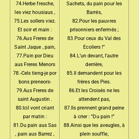
74.Herbe fresche,
Sachets, du pain pour les
les viez housiaus ,
Barrés,
75.Les sollers viez.
82.Pour les pauvres
Et soir et main :
prisonniers enfermés ;
76.Aus Freres de
83.Pour ceux du Val des
Saint Jaque , pain,
Ecoliers !”
77.Pain por Dieu
84.L’un devant, l’autre
aus Freres Menors
derrière,
78.-Cels tieng-je por
85.Il demandent pour les
bons preneors-
frères des Pies.
79.Aus Freres de
86.Et les Croisés ne les
saint Augustin .
attendent pas,
80.Icil vont criant
87.Ils prennent grand peine
par matin :
à crier : “Du pain !”
81.Du pain aus Sas
88.Ainsi que les aveugles, à
, pain aus Barrez ,
plein souffle,