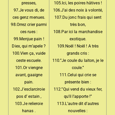
presses,
105.Ici, les poires hâtives !
97.Je vous di, de
106.J’ai des noix à volonté,
ces genz menues.
107.Du jonc frais qui sent
98.Orrez crier parmi
très bon,
ces rues :
108.Par ici la marchandise
99.Menjue pain !
exotique.
Diex, qui m’apele ?
109.Noël ! Noël ! A très
100.Vien ça, vuide
grands cris :
ceste escuele.
110.”Je coule du laiton, je le
101.Or viengne
coule.”
avant, gaaigne
111.Celui qui crie se
pain.
présente bien :
102.J’esclarciroie
112.”Qui vend du vieux fer,
pos d’ estain ,
qu’il l’apporte !”
103.Je relieroie
113.L’autre dit d’autres
hanas .
nouvelles :