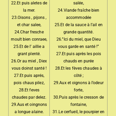
22.Et puis aletes de
salée,
la mer.
24.Viande fraîche bien
23.Oisons , pijons ,
accommodée
et char salee,
25.Et de la sauce à l’ail en
24.Char fresche
grande quantité.
moult bien conraee,
26.”Ici du miel, que Dieu
25.Et de l’ aillie a
vous garde en santé !”
grant plenté.
27.Et puis après les pois
26.Or au miel , Diex
chauds en purée
vous doinst santé !
28.Et les fèves chaudes à
27.Et puis aprés,
côté ;
pois chaus pilez,
29.Aux et oignons à l’odeur
28.Et feves
forte,
chaudes par delez.
30.Puis après le cresson de
29.Aus et oingnons
fontaine,
a longue alaine.
31.Le cerfueil, le pourpier en