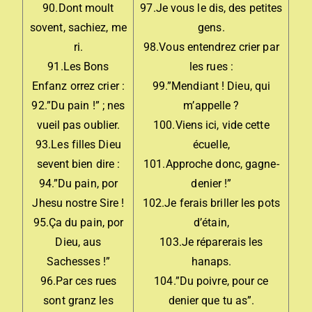
90.Dont moult
97.Je vous le dis, des petites
sovent, sachiez, me
gens.
ri.
98.Vous entendrez crier par
91.Les Bons
les rues :
Enfanz orrez crier :
99.”Mendiant ! Dieu, qui
92.”Du pain !” ; nes
m’appelle ?
vueil pas oublier.
100.Viens ici, vide cette
93.Les filles Dieu
écuelle,
sevent bien dire :
101.Approche donc, gagne-
94.”Du pain, por
denier !”
Jhesu nostre Sire !
102.Je ferais briller les pots
95.Ça du pain, por
d’étain,
Dieu, aus
103.Je réparerais les
Sachesses !”
hanaps.
96.Par ces rues
104.”Du poivre, pour ce
sont granz les
denier que tu as”.