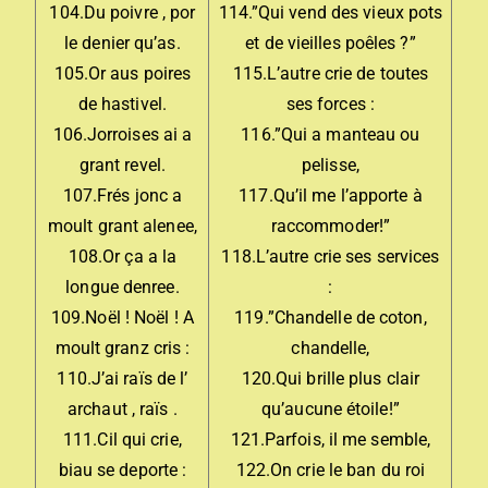
104.Du poivre , por
114.”Qui vend des vieux pots
le denier qu’as.
et de vieilles poêles ?”
105.Or aus poires
115.L’autre crie de toutes
de hastivel.
ses forces :
106.Jorroises ai a
116.”Qui a manteau ou
grant revel.
pelisse,
107.Frés jonc a
117.Qu’il me l’apporte à
moult grant alenee,
raccommoder!”
108.Or ça a la
118.L’autre crie ses services
longue denree.
:
109.Noël ! Noël ! A
119.”Chandelle de coton,
moult granz cris :
chandelle,
110.J’ai raïs de l’
120.Qui brille plus clair
archaut , raïs .
qu’aucune étoile!”
111.Cil qui crie,
121.Parfois, il me semble,
biau se deporte :
122.On crie le ban du roi