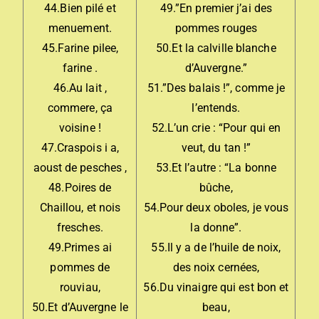
44.Bien pilé et
49.”En premier j’ai des
menuement.
pommes rouges
45.Farine pilee,
50.Et la calville blanche
farine .
d’Auvergne.”
46.Au lait ,
51.”Des balais !”, comme je
commere, ça
l’entends.
voisine !
52.L’un crie : “Pour qui en
47.Craspois i a,
veut, du tan !”
aoust de pesches ,
53.Et l’autre : “La bonne
48.Poires de
bûche,
Chaillou, et nois
54.Pour deux oboles, je vous
fresches.
la donne”.
49.Primes ai
55.Il y a de l’huile de noix,
pommes de
des noix cernées,
rouviau,
56.Du vinaigre qui est bon et
50.Et d’Auvergne le
beau,