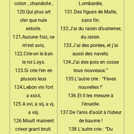
coton , chandoile ,
Lombardie,
120.Qui plus art
131.Des figues de Malte,
cler que nule
sans fin.
estoile.
132.J’ai du raisin d’outremer,
121.Aucune foiz, ce
du raisin.
m’est avis,
133.J’ai des porées, et j’ai
122.Crie-on le ban
aussi des navets.
le roi Loys.
134.J’ai des pois en cosse
123.Si crie l’en en
tous nouveaux.”
plusors leus
135.L’autre crie : “Fèves
124.Lebon vin fort
nouvelles !”
a xxxii,
136.Et il les mesure à
125.A xvi, a xij, a vj,
l’écuelle.
a viij.
137.De l’anis d’août à l’odeur
126.Moult mainent
de baume !
crieor grant bruit.
138.L’autre crie : “Du