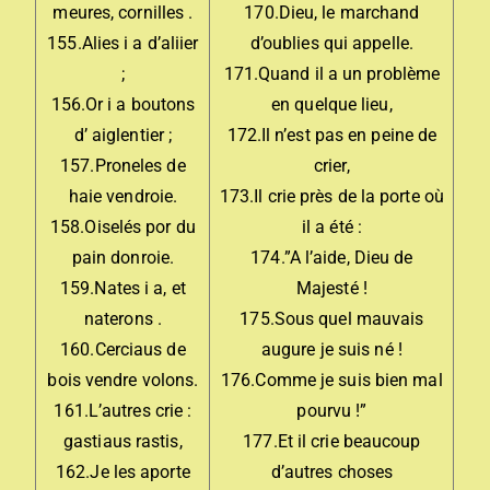
meures, cornilles .
170.Dieu, le marchand
155.Alies i a d’aliier
d’oublies qui appelle.
;
171.Quand il a un problème
156.Or i a boutons
en quelque lieu,
d’ aiglentier ;
172.Il n’est pas en peine de
157.Proneles de
crier,
haie vendroie.
173.Il crie près de la porte où
158.Oiselés por du
il a été :
pain donroie.
174.”A l’aide, Dieu de
159.Nates i a, et
Majesté !
naterons .
175.Sous quel mauvais
160.Cerciaus de
augure je suis né !
bois vendre volons.
176.Comme je suis bien mal
161.L’autres crie :
pourvu !”
gastiaus rastis,
177.Et il crie beaucoup
162.Je les aporte
d’autres choses