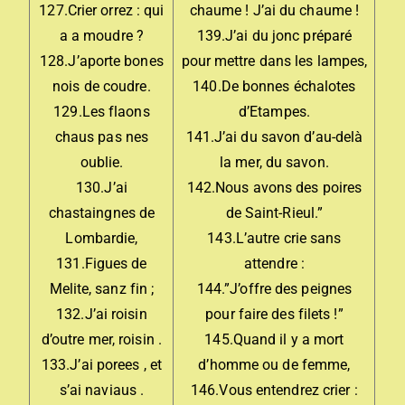
127.Crier orrez : qui
chaume ! J’ai du chaume !
a a moudre ?
139.J’ai du jonc préparé
128.J’aporte bones
pour mettre dans les lampes,
nois de coudre.
140.De bonnes échalotes
129.Les flaons
d’Etampes.
chaus pas nes
141.J’ai du savon d’au-delà
oublie.
la mer, du savon.
130.J’ai
142.Nous avons des poires
chastaingnes de
de Saint-Rieul.”
Lombardie,
143.L’autre crie sans
131.Figues de
attendre :
Melite, sanz fin ;
144.”J’offre des peignes
132.J’ai roisin
pour faire des filets !”
d’outre mer, roisin .
145.Quand il y a mort
133.J’ai porees , et
d’homme ou de femme,
s’ai naviaus .
146.Vous entendrez crier :