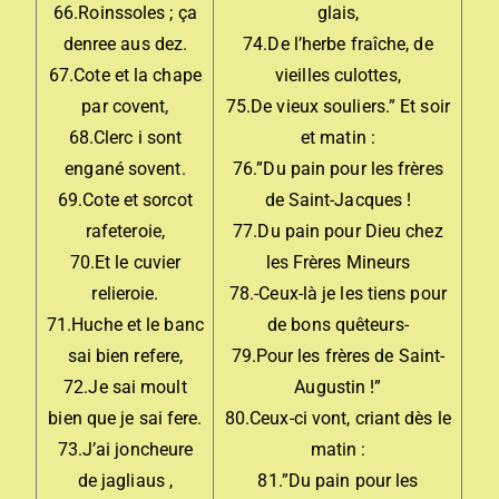
66.Roinssoles ; ça
glais,
denree aus dez.
74.De l’herbe fraîche, de
67.Cote et la chape
vieilles culottes,
par covent,
75.De vieux souliers.” Et soir
68.Clerc i sont
et matin :
engané sovent.
76.”Du pain pour les frères
69.Cote et sorcot
de Saint-Jacques !
rafeteroie,
77.Du pain pour Dieu chez
70.Et le cuvier
les Frères Mineurs
relieroie.
78.-Ceux-là je les tiens pour
71.Huche et le banc
de bons quêteurs-
sai bien refere,
79.Pour les frères de Saint-
72.Je sai moult
Augustin !”
bien que je sai fere.
80.Ceux-ci vont, criant dès le
73.J’ai joncheure
matin :
de jagliaus ,
81.”Du pain pour les