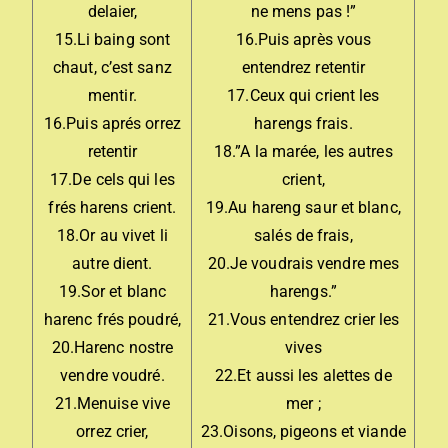
delaier,
ne mens pas !”
15.Li baing sont
16.Puis après vous
chaut, c’est sanz
entendrez retentir
mentir.
17.Ceux qui crient les
16.Puis aprés orrez
harengs frais.
retentir
18.”A la marée, les autres
17.De cels qui les
crient,
frés harens crient.
19.Au hareng saur et blanc,
18.Or au vivet li
salés de frais,
autre dient.
20.Je voudrais vendre mes
19.Sor et blanc
harengs.”
harenc frés poudré,
21.Vous entendrez crier les
20.Harenc nostre
vives
vendre voudré.
22.Et aussi les alettes de
21.Menuise vive
mer ;
orrez crier,
23.Oisons, pigeons et viande