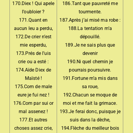
170.Diex ! Qui apele
186.Tant que pauvreté me
l’oubloier ?
tourmente.
171.Quant en
187.Après j’ai misé ma robe :
aucun leu a perdu,
188.La tentation m’a
172.De crier n’est
dépouillé.
mie esperdu,
189.Je ne sais plus que
173.Prés de l’uis
devenir
crie ou a esté :
190.Ni quel chemin je
174.Aïde Diex de
pourrais poursuivre.
Maïsté !
191.Fortune m’a mis dans
175.Com de male
sa roue,
eure je fui nez !
192.Chacun se moque de
176.Com par sui or
moi et me fait la grimace.
mal assenez !
193.Je ferai donc, puisque je
177.Et autres
suis dans la dèche,
choses assez crie,
194.Flèche du meilleur bois