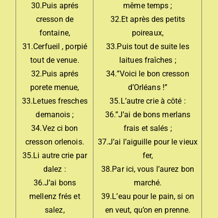
30.Puis aprés
même temps ;
cresson de
32.Et après des petits
fontaine,
poireaux,
31.Cerfueil , porpié
33.Puis tout de suite les
tout de venue.
laitues fraîches ;
32.Puis aprés
34.”Voici le bon cresson
porete menue,
d’Orléans !”
33.Letues fresches
35.L’autre crie à côté :
demanois ;
36.”J’ai de bons merlans
34.Vez ci bon
frais et salés ;
cresson orlenois.
37.J’ai l’aiguille pour le vieux
35.Li autre crie par
fer,
dalez :
38.Par ici, vous l’aurez bon
36.J’ai bons
marché.
mellenz frés et
39.L’eau pour le pain, si on
salez,
en veut, qu’on en prenne.