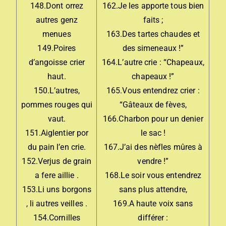
148.Dont orrez
162.Je les apporte tous bien
autres genz
faits ;
menues
163.Des tartes chaudes et
149.Poires
des simeneaux !”
d’angoisse crier
164.L’autre crie : “Chapeaux,
haut.
chapeaux !”
150.L’autres,
165.Vous entendrez crier :
pommes rouges qui
“Gâteaux de fèves,
vaut.
166.Charbon pour un denier
151.Aiglentier por
le sac !
du pain l’en crie.
167.J’ai des nèfles mûres à
152.Verjus de grain
vendre !”
a fere aillie .
168.Le soir vous entendrez
153.Li uns borgons
sans plus attendre,
, li autres veilles .
169.A haute voix sans
154.Cornilles
différer :