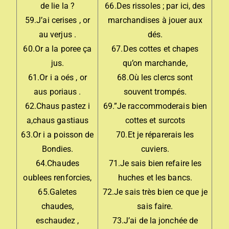
de lie la ?
66.Des rissoles ; par ici, des
59.J’ai cerises , or
marchandises à jouer aux
au verjus .
dés.
60.Or a la poree ça
67.Des cottes et chapes
jus.
qu’on marchande,
61.Or i a oés , or
68.Où les clercs sont
aus poriaus .
souvent trompés.
62.Chaus pastez i
69.”Je raccommoderais bien
a,chaus gastiaus
cottes et surcots
63.Or i a poisson de
70.Et je réparerais les
Bondies.
cuviers.
64.Chaudes
71.Je sais bien refaire les
oublees renforcies,
huches et les bancs.
65.Galetes
72.Je sais très bien ce que je
chaudes,
sais faire.
eschaudez ,
73.J’ai de la jonchée de