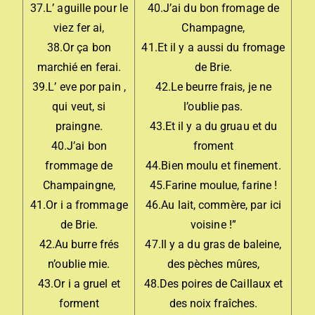
37.L’ aguille pour le
40.J’ai du bon fromage de
viez fer ai,
Champagne,
38.Or ça bon
41.Et il y a aussi du fromage
marchié en ferai.
de Brie.
39.L’ eve por pain ,
42.Le beurre frais, je ne
qui veut, si
l’oublie pas.
praingne.
43.Et il y a du gruau et du
40.J’ai bon
froment
frommage de
44.Bien moulu et finement.
Champaingne,
45.Farine moulue, farine !
41.Or i a frommage
46.Au lait, commère, par ici
de Brie.
voisine !”
42.Au burre frés
47.Il y a du gras de baleine,
n’oublie mie.
des pèches mûres,
43.Or i a gruel et
48.Des poires de Caillaux et
forment
des noix fraîches.