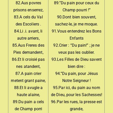
82.Aus povres
89.”Du pain pour ceux du
prisons enserrez,
Champ pourri !”
83.A cels du Val
90.Dont bien souvent,
des Escoliers .
sachez-le, je me moque.
84.Li .i. avant, li
91.Vous entendrez les Bons
autre arriers,
Enfants
85.Aus Freres des
92.Crier : “Du pain!” ; je ne
Pies demandent,
veux pas les oublier.
86.Et li croisié pas
93.Les Filles de Dieu savent
nes atandent,
bien dire :
87.A pain crier
94.”Du pain, pour Jésus
metent grant paine,
Notre Seigneur !
88.Et li avugle a
95.Par ici, du pain au nom
haute alaine,
de Dieu, pour les Sachesses!
89.Du pain a cels
96.Par les rues, la presse est
de Champ porri
grande,