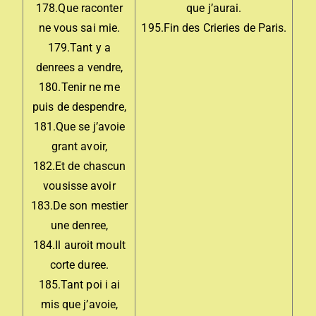
178.Que raconter
que j’aurai.
ne vous sai mie.
195.Fin des Crieries de Paris.
179.Tant y a
denrees a vendre,
180.Tenir ne me
puis de despendre,
181.Que se j’avoie
grant avoir,
182.Et de chascun
vousisse avoir
183.De son mestier
une denree,
184.Il auroit moult
corte duree.
185.Tant poi i ai
mis que j’avoie,