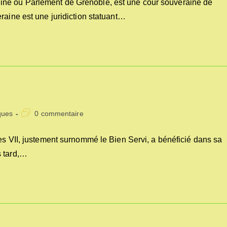
é ou Parlement de Grenoble, est une cour souveraine de
publication :
raine est une juridiction statuant…
Commentaires
ques
0 commentaire
de
la
es VII, justement surnommé le Bien Servi, a bénéficié dans sa
publication :
s tard,…