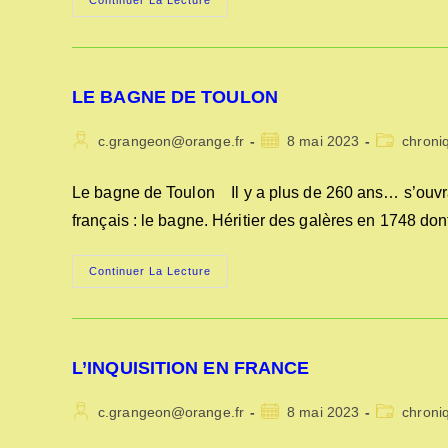
LES
Continuer La Lecture
ASSEMBLÉES
POLITIQUES
AVANT
1789
LE BAGNE DE TOULON
Auteur/autrice
Publication
Post
c.grangeon@orange.fr
8 mai 2023
chroni
de
publiée :
category:
la
Le bagne de Toulon Il y a plus de 260 ans… s’ouvra
publication :
français : le bagne. Héritier des galères en 1748 don
LE
Continuer La Lecture
BAGNE
DE
TOULON
L’INQUISITION EN FRANCE
Auteur/autrice
Publication
Post
c.grangeon@orange.fr
8 mai 2023
chroni
de
publiée :
category: