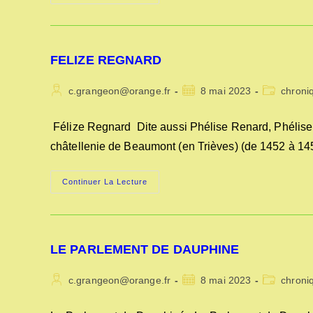
SUCCESSION
DE
LOUIS
XIV
FELIZE REGNARD
Auteur/autrice
Publication
Post
c.grangeon@orange.fr
8 mai 2023
chroni
de
publiée :
category:
la
Félize Regnard Dite aussi Phélise Renard, Phélise
publication :
châtellenie de Beaumont (en Trièves) (de 1452 à 145
FELIZE
Continuer La Lecture
REGNARD
LE PARLEMENT DE DAUPHINE
Auteur/autrice
Publication
Post
c.grangeon@orange.fr
8 mai 2023
chroni
de
publiée :
category:
la