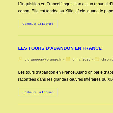
la
L’Inquisition en FranceL’Inquisition est un tribunal d’
publication :
canon. Elle est fondée au XIIIe siècle, quand le pape
L’INQUISITION
Continuer La Lecture
EN
FRANCE
LES TOURS D’ABANDON EN FRANCE
Auteur/autrice
Publication
Post
c.grangeon@orange.fr
8 mai 2023
chroni
de
publiée :
category:
la
Les tours d’abandon en FranceQuand on parle d’aband
publication :
racontées dans les grandes œuvres littéraires du XIX
LES
Continuer La Lecture
TOURS
D’ABANDON
EN
FRANCE