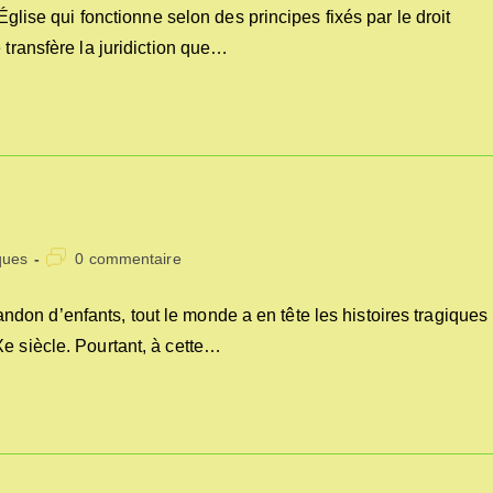
la
Église qui fonctionne selon des principes fixés par le droit
publication :
 transfère la juridiction que…
Commentaires
ques
0 commentaire
de
la
on d’enfants, tout le monde a en tête les histoires tragiques
publication :
e siècle. Pourtant, à cette…