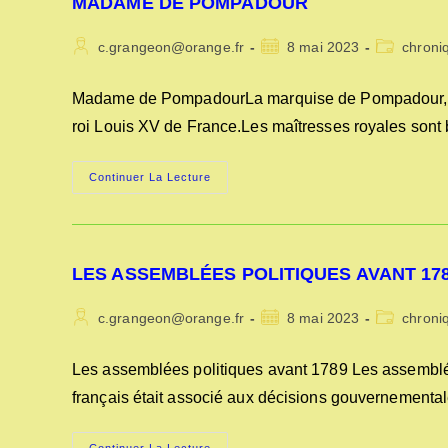
MADAME DE POMPADOUR
Auteur/autrice
Publication
Post
c.grangeon@orange.fr
8 mai 2023
chroni
de
publiée :
category:
la
Madame de PompadourLa marquise de Pompadour, de 
publication :
roi Louis XV de France.Les maîtresses royales sont
MADAME
Continuer La Lecture
DE
POMPADOUR
LES ASSEMBLÉES POLITIQUES AVANT 17
Auteur/autrice
Publication
Post
c.grangeon@orange.fr
8 mai 2023
chroni
de
publiée :
category:
la
Les assemblées politiques avant 1789 Les assemblée
publication :
français était associé aux décisions gouvernementa