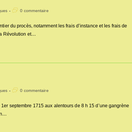
Commentaires
ques
0 commentaire
de
la
tier du procès, notamment les frais d’instance et les frais de
publication :
la Révolution et…
Commentaires
ques
0 commentaire
de
la
e 1er septembre 1715 aux alentours de 8 h 15 d’une gangrène
publication :
’un…