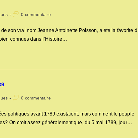
Commentaires
ques
0 commentaire
de
la
son vrai nom Jeanne Antoinette Poisson, a été la favorite d
publication :
 bien connues dans l’Histoire…
89
Commentaires
ques
0 commentaire
de
la
s politiques avant 1789 existaient, mais comment le peuple
publication :
les? On croit assez généralement que, du 5 mai 1789, jour…