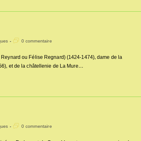
Commentaires
ques
0 commentaire
de
la
 Reynard ou Félise Regnard) (1424-1474), dame de la
publication :
6), et de la châtellenie de La Mure…
Commentaires
ques
0 commentaire
de
la