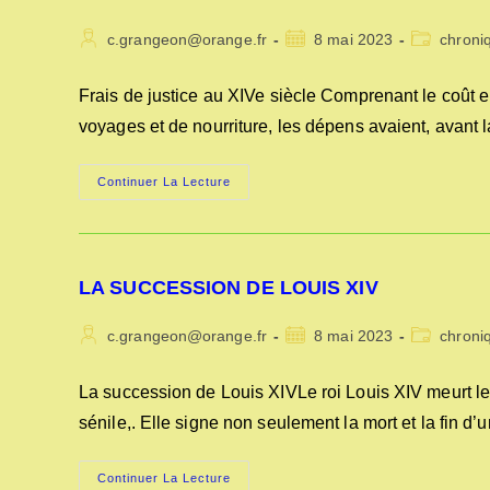
Auteur/autrice
Publication
Post
c.grangeon@orange.fr
8 mai 2023
chroni
de
publiée :
category:
la
Frais de justice au XIVe siècle Comprenant le coût en
publication :
voyages et de nourriture, les dépens avaient, avant 
LES
Continuer La Lecture
FRAIS
DE
JUSTICE
AU
XIVe
SIECLE
LA SUCCESSION DE LOUIS XIV
Auteur/autrice
Publication
Post
c.grangeon@orange.fr
8 mai 2023
chroni
de
publiée :
category:
la
La succession de Louis XIVLe roi Louis XIV meurt l
publication :
sénile,. Elle signe non seulement la mort et la fin d
LA
Continuer La Lecture