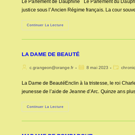
Le Parlement de Dauphiné Le Parlement du Dauphin
publication :
justice sous l’Ancien Régime français. La cour souve
LE
Continuer La Lecture
PARLEMENT
DE
DAUPHINE
LA DAME DE BEAUTÉ
Auteur/autrice
Publication
Post
c.grangeon@orange.fr
8 mai 2023
chroni
de
publiée :
category:
la
La Dame de BeautéEnclin à la tristesse, le roi Charl
publication :
jeunesse de l’aide de Jeanne d’Arc. Quinze ans plu
LA
Continuer La Lecture
DAME
DE
BEAUTÉ