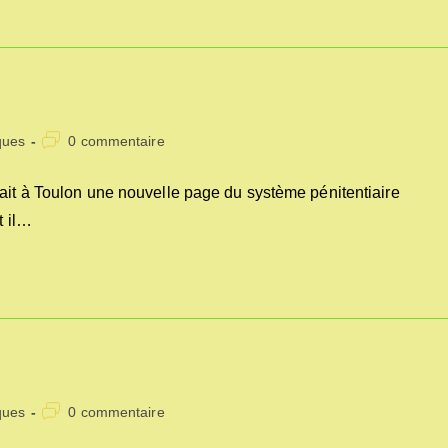
Commentaires
ques
0 commentaire
de
la
it à Toulon une nouvelle page du système pénitentiaire
publication :
t il…
Commentaires
ques
0 commentaire
de