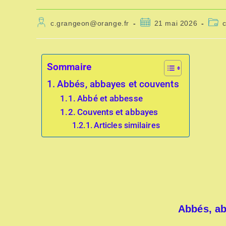
c.grangeon@orange.fr
21 mai 2026
Sommaire
Abbés, abbayes et couvents
Abbé et abbesse
Couvents et abbayes
Articles similaires
Abbés, ab