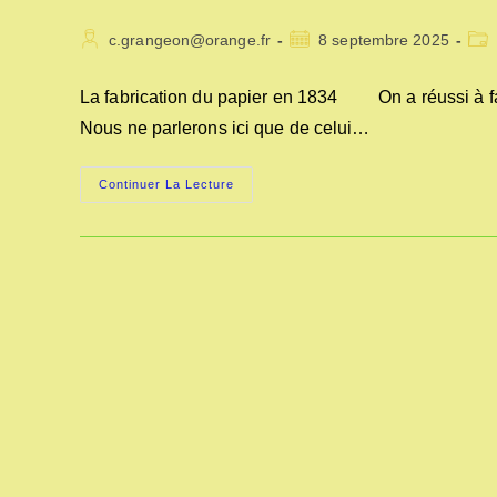
Auteur/autrice
Publication
Pos
c.grangeon@orange.fr
8 septembre 2025
de
publiée :
cate
la
La fabrication du papier en 1834 On a réussi à fa
publication :
Nous ne parlerons ici que de celui…
LA
Continuer La Lecture
FABRICATION
DU
PAPIER
EN
1834