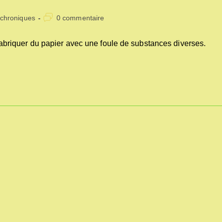
t
Commentaires
chroniques
0 commentaire
gory:
de
la
briquer du papier avec une foule de substances diverses.
publication :