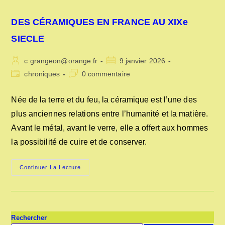
DES CÉRAMIQUES EN FRANCE AU XIXe
SIECLE
Auteur/autrice
Publication
c.grangeon@orange.fr
9 janvier 2026
de
publiée :
Post
Commentaires
chroniques
0 commentaire
la
category:
de
publication :
la
Née de la terre et du feu, la céramique est l’une des
publication :
plus anciennes relations entre l’humanité et la matière.
Avant le métal, avant le verre, elle a offert aux hommes
la possibilité de cuire et de conserver.
DES
Continuer La Lecture
CÉRAMIQUES
EN
FRANCE
AU
XIXe
SIECLE
Rechercher