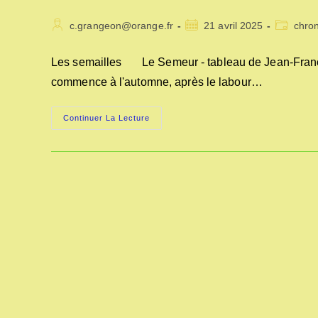
Auteur/autrice
Publication
Post
c.grangeon@orange.fr
21 avril 2025
chro
de
publiée :
category:
la
Les semailles Le Semeur - tableau de Jean-Françoi
publication :
commence à l'automne, après le labour…
LES
Continuer La Lecture
SEMAILLES