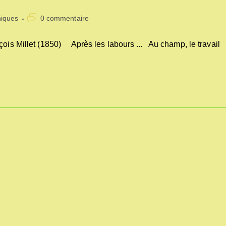
Commentaires
niques
0 commentaire
de
la
s Millet (1850) Après les labours ... Au champ, le travail
publication :