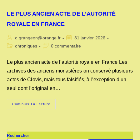
LE PLUS ANCIEN ACTE DE L’AUTORITÉ
ROYALE EN FRANCE
Auteur/autrice
Publication
c.grangeon@orange.fr
31 janvier 2026
de
publiée :
Post
Commentaires
chroniques
0 commentaire
la
category:
de
publication :
la
Le plus ancien acte de l’autorité royale en France Les
publication :
archives des anciens monastères on conservé plusieurs
actes de Clovis, mais tous falsifiés, à l’exception d’un
seul dont l’original en…
LE
Continuer La Lecture
PLUS
ANCIEN
ACTE
DE
L’AUTORITÉ
ROYALE
EN
Rechercher
FRANCE