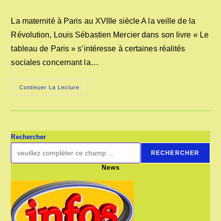
la
category:
de
publication :
la
La maternité à Paris au XVIIIe siècle A la veille de la
publication :
Révolution, Louis Sébastien Mercier dans son livre « Le
tableau de Paris » s’intéresse à certaines réalités
sociales concernant la…
LA
Continuer La Lecture
MATERNITÉ
A
PARIS
AU
XVIIIe
SIÈCLE
Rechercher
RECHERCHER
News