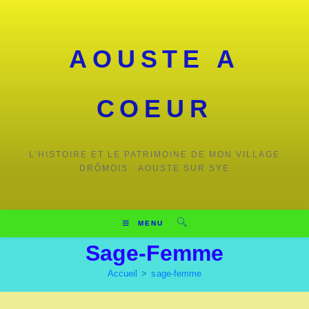
Skip
to
content
AOUSTE A
COEUR
L’HISTOIRE ET LE PATRIMOINE DE MON VILLAGE
DRÔMOIS : AOUSTE SUR SYE
MENU
Sage-Femme
Accueil
>
sage-femme