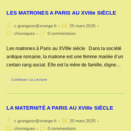
LES MATRONES A PARIS AU XVIIIe SIÈCLE
Auteur/autrice
Publication
c.grangeon@orange.fr
25 mars 2025
de
publiée :
Post
Commentaires
chroniques
0 commentaire
la
category:
de
publication :
la
Les matrones à Paris au XVIIIe siècle Dans la société
publication :
antique romaine, la matrone est une femme mariée d'un
certain rang social. Elle est la mère de famille, digne…
LES
Continuer La Lecture
MATRONES
A
PARIS
AU
XVIIIe
SIÈCLE
LA MATERNITÉ A PARIS AU XVIIIe SIÈCLE
Auteur/autrice
Publication
c.grangeon@orange.fr
20 mars 2025
de
publiée :
Post
Commentaires
chroniques
0 commentaire