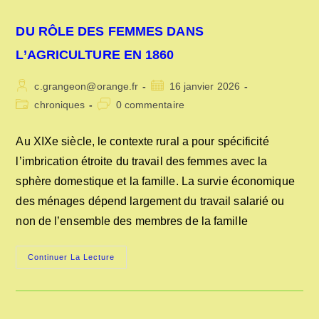
DU RÔLE DES FEMMES DANS
L’AGRICULTURE EN 1860
Auteur/autrice
Publication
c.grangeon@orange.fr
16 janvier 2026
de
publiée :
Post
Commentaires
chroniques
0 commentaire
la
category:
de
publication :
la
Au XIXe siècle, le contexte rural a pour spécificité
publication :
l’imbrication étroite du travail des femmes avec la
sphère domestique et la famille. La survie économique
des ménages dépend largement du travail salarié ou
non de l’ensemble des membres de la famille
DU
Continuer La Lecture
RÔLE
DES
FEMMES
DANS
L’AGRICULTURE
EN