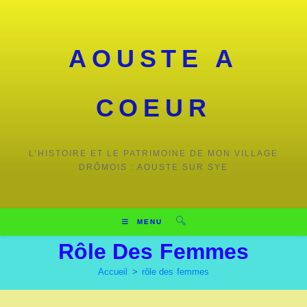
Skip
to
content
AOUSTE A
COEUR
L’HISTOIRE ET LE PATRIMOINE DE MON VILLAGE
DRÔMOIS : AOUSTE SUR SYE
MENU
Rôle Des Femmes
Accueil
>
rôle des femmes