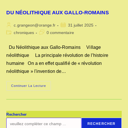
DU NÉOLITHIQUE AUX GALLO-ROMAINS
Auteur/autrice
Publication
c.grangeon@orange.fr
31 juillet 2025
de
publiée :
Post
Commentaires
chroniques
0 commentaire
la
category:
de
publication :
la
Du Néolithique aux Gallo-Romains Village
publication :
néolithique La principale révolution de l’histoire
humaine On a en effet qualifié de « révolution
néolithique » l'invention de…
DU
Continuer La Lecture
NÉOLITHIQUE
AUX
GALLO-
ROMAINS
Rechercher
RECHERCHER