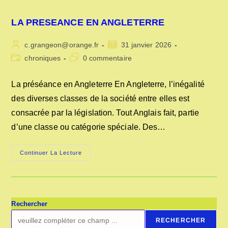
LA PRESEANCE EN ANGLETERRE
Auteur/autrice
Publication
c.grangeon@orange.fr
31 janvier 2026
de
publiée :
Post
Commentaires
chroniques
0 commentaire
la
category:
de
publication :
la
La préséance en Angleterre En Angleterre, l’inégalité
publication :
des diverses classes de la société entre elles est
consacrée par la législation. Tout Anglais fait, partie
d’une classe ou catégorie spéciale. Des…
LA
Continuer La Lecture
PRESEANCE
EN
ANGLETERRE
Rechercher
RECHERCHER